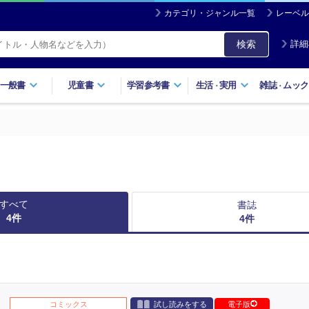
カテゴリ・ジャンル一覧
レーベル
検索
詳細
一般書
児童書
学習参考書
生活
実用
雑誌
ムック
・
・
すべて
書誌
4
件
4
件
コミックス
試し読みをする
電子版