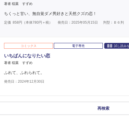
著者 稲葉 すずめ
ちくっと甘い、無自覚ダメ男好きと天然クズの恋！
定価
858
円（本体
780
円＋税）
発売日：2025年05月15日
判型：Ｂ６判
コミックス
電子専売
試し読み
いちばんになりたい恋
著者 稲葉 すずめ
ふれて、ふれられて。
発売日：2024年12月30日
再検索