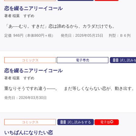
恋を綴るニアリーイコール
著者 稲葉 すずめ
「あ----むり。すきだ」恋は諦めるから、カラダだけでも。
定価
946
円（本体
860
円＋税）
発売日：2026年05月15日
判型：Ｂ６判
コミックス
電子専売
試し読み
恋を綴るニアリーイコール
著者 稲葉 すずめ
重なりそうですれ違う――。 まだ等しくならない恋が、動き出す。
発売日：2026年03月30日
コミックス
試し読みをする
電子版
いちばんになりたい恋