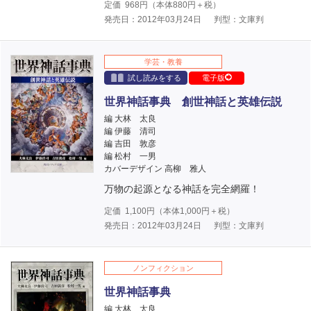
定価
968
円（本体
880
円＋税）
発売日：2012年03月24日
判型：文庫判
学芸・教養
試し読みをする
電子版
世界神話事典 創世神話と英雄伝説
編 大林 太良
編 伊藤 清司
編 吉田 敦彦
編 松村 一男
カバーデザイン 高柳 雅人
万物の起源となる神話を完全網羅！
定価
1,100
円（本体
1,000
円＋税）
発売日：2012年03月24日
判型：文庫判
ノンフィクション
世界神話事典
編 大林 太良