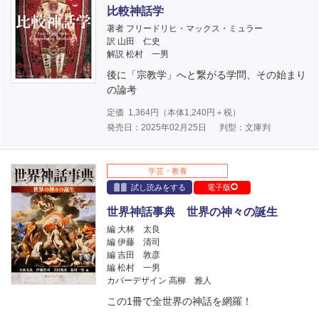
比較神話学
著者 フリードリヒ・マックス・ミュラー
訳 山田 仁史
解説 松村 一男
後に「宗教学」へと繋がる学問、その始まり
の論考
定価
1,364
円（本体
1,240
円＋税）
発売日：2025年02月25日
判型：文庫判
学芸・教養
試し読みをする
電子版
世界神話事典 世界の神々の誕生
編 大林 太良
編 伊藤 清司
編 吉田 敦彦
編 松村 一男
カバーデザイン 高柳 雅人
この1冊で全世界の神話を網羅！