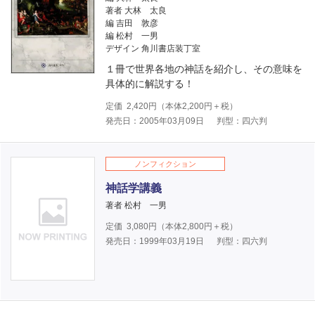
著者 大林 太良
編 吉田 敦彦
編 松村 一男
デザイン 角川書店装丁室
１冊で世界各地の神話を紹介し、その意味を
具体的に解説する！
定価
2,420
円（本体
2,200
円＋税）
発売日：2005年03月09日
判型：四六判
ノンフィクション
神話学講義
著者 松村 一男
定価
3,080
円（本体
2,800
円＋税）
発売日：1999年03月19日
判型：四六判