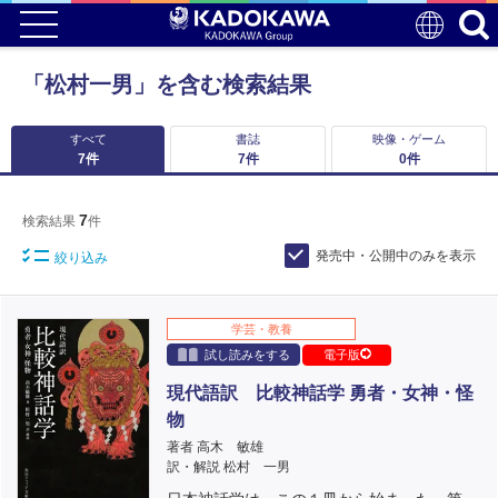
「松村一男」を含む検索結果
すべて
書誌
映像・ゲーム
7
件
7
件
0
件
7
検索結果
件
発売中・公開中のみを表示
絞り込み
学芸・教養
試し読みをする
電子版
現代語訳 比較神話学 勇者・女神・怪
物
著者 高木 敏雄
訳・解説 松村 一男