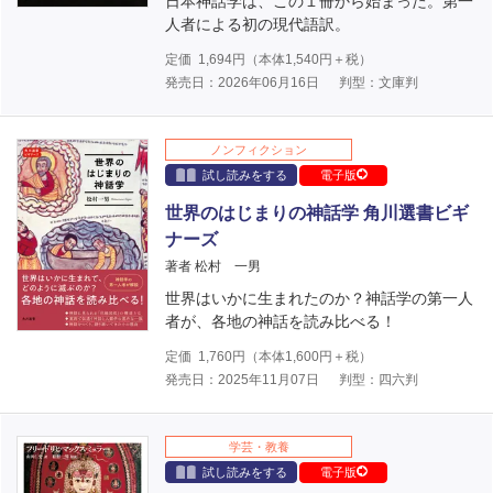
日本神話学は、この１冊から始まった。第一
人者による初の現代語訳。
定価
1,694
円（本体
1,540
円＋税）
発売日：2026年06月16日
判型：文庫判
ノンフィクション
試し読みをする
電子版
世界のはじまりの神話学 角川選書ビギ
ナーズ
著者 松村 一男
世界はいかに生まれたのか？神話学の第一人
者が、各地の神話を読み比べる！
定価
1,760
円（本体
1,600
円＋税）
発売日：2025年11月07日
判型：四六判
学芸・教養
試し読みをする
電子版