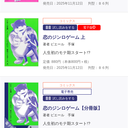
発売日：2025年11月12日
判型：Ｂ６判
コミックス
試し読みをする
電子版
恋のジンロゲーム 上
著者 ピエール 手塚
人生初のモテ期スタート!?
定価
880
円（本体
800
円＋税）
発売日：2025年11月12日
判型：Ｂ６判
コミックス
電子専売
試し読みをする
恋のジンロゲーム【分冊版】
著者 ピエール 手塚
電子版
人生初のモテ期スタート!?