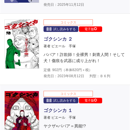
発売日：2025年11月12日
コミックス
試し読みをする
電子版
ゴクシンカ ２
著者 ピエール 手塚
ババア！詐欺師！全裸男！刺青人間！そして
犬！傷痕を武器に成り上がれ！
定価
902
円（本体
820
円＋税）
発売日：2023年08月12日
判型：Ｂ６判
コミックス
試し読みをする
電子版
ゴクシンカ １
著者 ピエール 手塚
ヤクザ×ババア＝異能!?