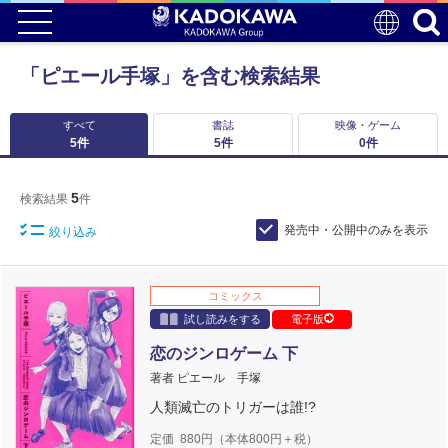
「ピエール手塚」を含む検索結果
すべて
書誌
映像・ゲーム
5
件
5
件
0
件
5
検索結果
件
発売中・公開中のみを表示
絞り込み
コミックス
試し読みをする
電子版
恋のジンロゲーム 下
著者 ピエール 手塚
人類滅亡のトリガーは誰!?
定価
880
円（本体
800
円＋税）