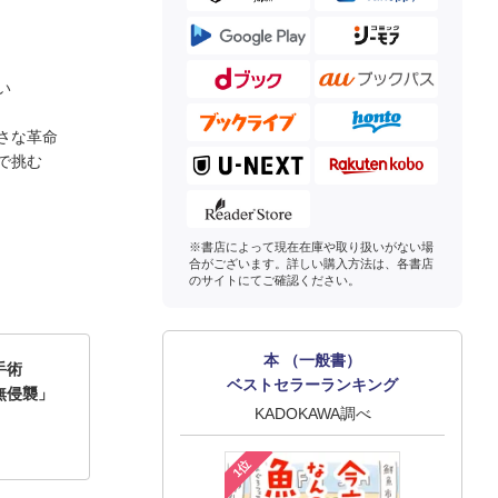
い
さな革命
で挑む
※書店によって現在在庫や取り扱いがない場
合がございます。詳しい購入方法は、各書店
のサイトにてご確認ください。
本 （一般書）
る手術
ベストセラーランキング
無侵襲」
KADOKAWA調べ
1位