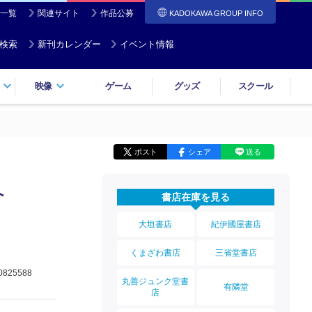
一覧
関連サイト
作品公募
KADOKAWA GROUP INFO
検索
新刊カレンダー
イベント情報
映像
ゲーム
グッズ
スクール
ポスト
シェア
送る
へ
書店在庫を見る
大垣書店
紀伊國屋書店
くまざわ書店
三省堂書店
0825588
丸善ジュンク堂書
有隣堂
店