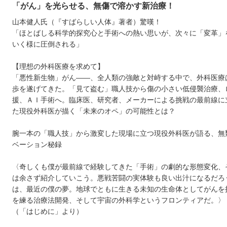
「がん」を光らせる、無傷で溶かす新治療！
山本健人氏（『すばらしい人体』著者）驚嘆！
「ほとばしる科学的探究心と手術への熱い思いが、次々に「変革」
いく様に圧倒される」
【理想の外科医療を求めて】
「悪性新生物」がん――、全人類の強敵と対峙する中で、外科医療
歩を遂げてきた。「見て盗む」職人技から傷の小さい低侵襲治療、
援、ＡＩ手術へ。臨床医、研究者、メーカーによる挑戦の最前線に
た現役外科医が描く「未来のオペ」の可能性とは？
腕一本の「職人技」から激変した現場に立つ現役外科医が語る、無
ベーション秘録
〈奇しくも僕が最前線で経験してきた「手術」の劇的な形態変化、
は余さず紹介していこう。悪戦苦闘の実体験も良い出汁になるだろ
は、最近の僕の夢。地球でともに生きる未知の生命体としてがんを
を練る治療法開発、そして宇宙の外科学というフロンティアだ。〉
（「はじめに」より）