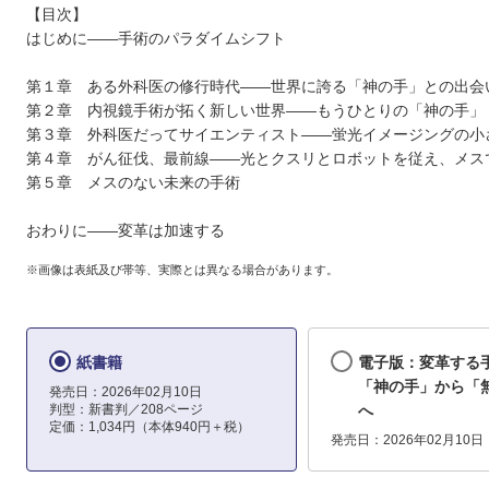
【目次】
はじめに――手術のパラダイムシフト
第１章 ある外科医の修行時代――世界に誇る「神の手」との出会
第２章 内視鏡手術が拓く新しい世界――もうひとりの「神の手」
第３章 外科医だってサイエンティスト――蛍光イメージングの小
第４章 がん征伐、最前線――光とクスリとロボットを従え、メス
第５章 メスのない未来の手術
おわりに――変革は加速する
※画像は表紙及び帯等、実際とは異なる場合があります。
紙書籍
電子版：変革す
「神の手」から「
発売日：2026年02月10日
判型：新書判／208ページ
へ
定価：1,034円（本体940円＋税）
発売日：2026年02月10日