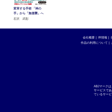
変革する手術 「神の
手」から「無侵襲」へ
石沢 武彰
会社概要
IR情報
作品の利用について
ABJマーク
サービスであ
ているサービ