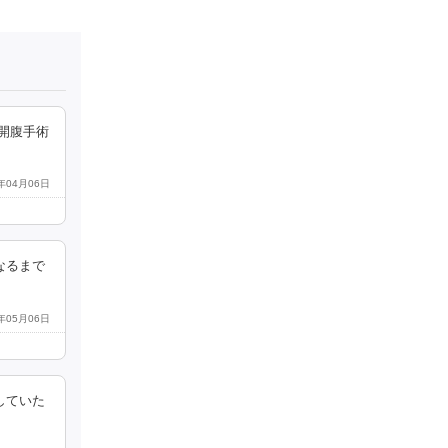
開腹手術
6年04月06日
なるまで
6年05月06日
していた