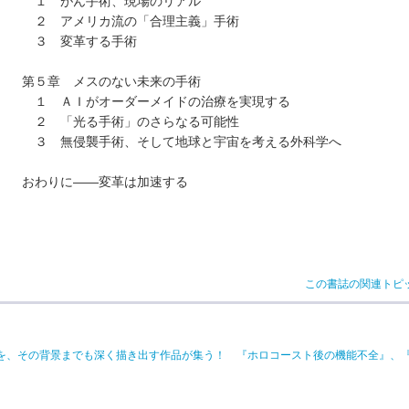
１ がん手術、現場のリアル
２ アメリカ流の「合理主義」手術
３ 変革する手術
第５章 メスのない未来の手術
１ ＡＩがオーダーメイドの治療を実現する
２ 「光る手術」のさらなる可能性
３ 無侵襲手術、そして地球と宇宙を考える外科学へ
おわりに――変革は加速する
この書誌の関連トピ
を、その背景までも深く描き出す作品が集う！ 『ホロコースト後の機能不全』、