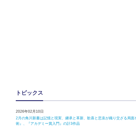
トピックス
2026年02月10日
2月の角川新書は記憶と現実、継承と革新、歓喜と悲哀が織り交ざる局面
術』、『アカデミー賞入門』の計3作品