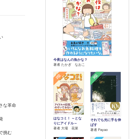
い
今夜はなんの魚かな？
著者 たかぎ なおこ
2位
3位
さな革命
はなコミ！ ～とな
発
それでも光に手を伸
りにアイドル～
ばす
著者 大場 花菜
著者 Payao
で挑む