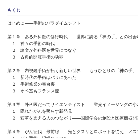
もくじ
はじめに――手術のパラダイムシフト
第１章 ある外科医の修行時代――世界に誇る「神の手」との出会
１ 神々の手術の時代
２ 論文が外科医を世界につなぐ
３ 古典的開腹手術の功罪
第２章 内視鏡手術が拓く新しい世界――もうひとりの「神の手」
１ 新時代の手術はパリにあった
２ 手術修業の舞台裏
３ オペ室もフランス流
第３章 外科医だってサイエンティスト――蛍光イメージングの小
１ 隠れたがんを照らす新発見
２ 変革を支える人のつながり――国際学会の創設と医療機器開
第４章 がん征伐、最前線――光とクスリとロボットを従え、メス