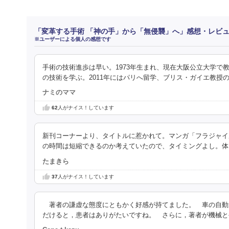
「変革する手術 「神の手」から「無侵襲」へ」感想・レビ
※ユーザーによる個人の感想です
手術の技術進歩は早い。1973年生まれ、現在大阪公立大学で
の技術を学ぶ。2011年にはパリへ留学、ブリス・ガイエ教授
ナミのママ
62
人がナイス！しています
新刊コーナーより、タイトルに惹かれて。マンガ「フラジャイ
の時間は短縮できるのか考えていたので、タイミングよし。体
たまきら
37
人がナイス！しています
著者の謙虚な態度にともかく好感が持てました。 車の自動
だけると，患者はありがたいですね。 さらに，著者が機械と