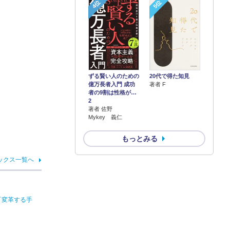
4位
5位
ずる賢い人のための
20代で得た知見
億万長者入門 成功
著者 F
者の9割は性格が…
2
著者 佐野
Mykey 義仁
もっとみる
ックス一覧へ
『変革する手