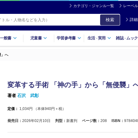
カテゴリ・ジャンル一覧
レーベル
検索
詳細
一般書
児童書
学習参考書
生活
実用
雑誌
ムック
・
・
襲」へ
変革する手術 「神の手」から「無侵襲」
著者
石沢 武彰
定価：
1,034
円 （本体
940
円＋税）
発売日：
2026年02月10日
判型：
新書判
ページ数：
208
ISBN：
978404