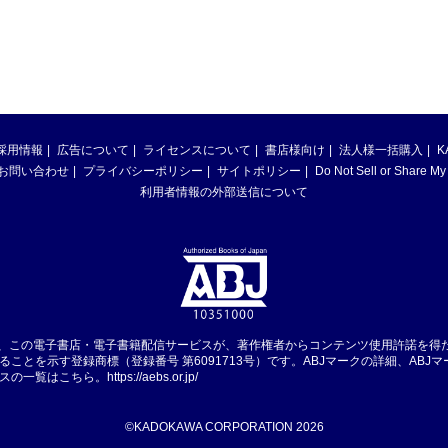
採用情報
広告について
ライセンスについて
書店様向け
法人様一括購入
K
お問い合わせ
プライバシーポリシー
サイトポリシー
Do Not Sell or Share My
利用者情報の外部送信について
は、この電子書店・電子書籍配信サービスが、著作権者からコンテンツ使用許諾を得
ることを示す登録商標（登録番号 第6091713号）です。ABJマークの詳細、ABJ
スの一覧はこちら。
https://aebs.or.jp/
©KADOKAWA CORPORATION 2026