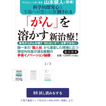
1
/
3
試し読みをする
※電子書籍ストアBOOK☆WALKERへ移動します。