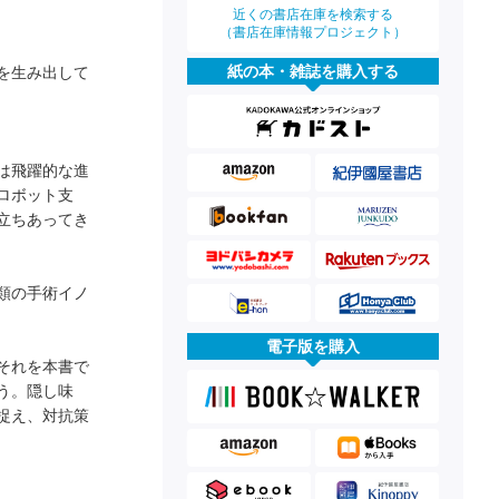
近くの書店在庫を検索する
（書店在庫情報プロジェクト）
紙の本・雑誌を購入する
を生み出して
は飛躍的な進
ロボット支
立ちあってき
類の手術イノ
電子版を購入
それを本書で
う。隠し味
捉え、対抗策