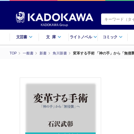
文芸書
文庫
ライトノベル
コミック
TOP
一般書
新書
角川新書
変革する手術 「神の手」から「無侵