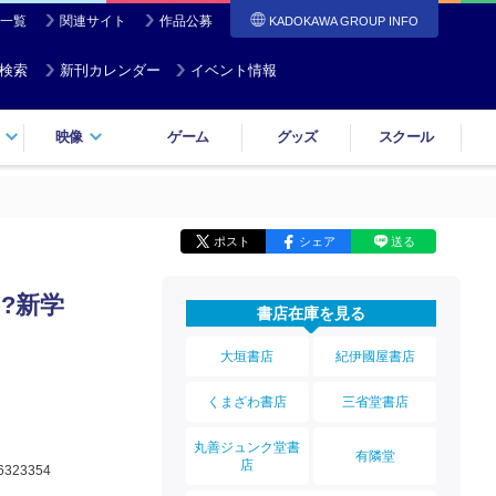
一覧
関連サイト
作品公募
KADOKAWA GROUP INFO
検索
新刊カレンダー
イベント情報
映像
ゲーム
グッズ
スクール
ポスト
シェア
送る
?新学
書店在庫を見る
大垣書店
紀伊國屋書店
くまざわ書店
三省堂書店
丸善ジュンク堂書
有隣堂
店
6323354