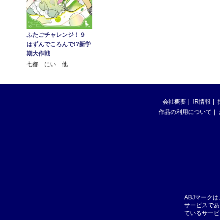
ふたごチャレンジ！９
はずんでころんで!?新学
期大作戦
七都 にい 他
会社概要
IR情報
作品の利用について
ABJマーク
サービスであ
ているサービ