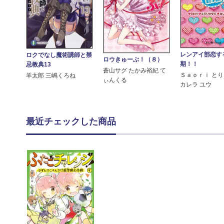
レンアイ部恋す
ロクでなし魔術講師と禁
ロウきゅーぶ！（８）
期！！
忌教典13
蒼山サグ たかみ裕紀 て
Ｓａｏｒｉ と
羊太郎 三嶋くろね
ぃんくる
カレラ ユウ
最近チェックした商品