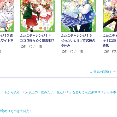
ジ！3 進
ふたごチャレンジ！４
ふたごチャレンジ！５
ふたごチ
ホワイト革
ココロ揺らめく遊園地!?
ぜったいヒミツ!?試練の
キミに届
冬休み
勇気
七都 にい 他
他
七都 にい 他
七都 に
この書誌の関連トピ
ケートから読者150人以上の「読みたい！見たい！」を盛りこんだ豪華スペシャル本
限定ぬりえつきで発売！