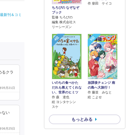
作 柴田 ケイコ
ちろぴの なぞなぞ
ブック
」最新刊＆コミ
監修 ちろぴの
編集 株式会社ス
リーシーズン
4位
5位
めるクラ
いのちの食べかた
放課後チェンジ 南
だれも教えてくれな
の島へ大旅行！
5年05月21日
い、世界のヒミツ
作 藤並 みなと
作 森 達也
絵 こよせ
絵 ヨシタケシン
スケ
ゃない
もっとみる
6年06月25日