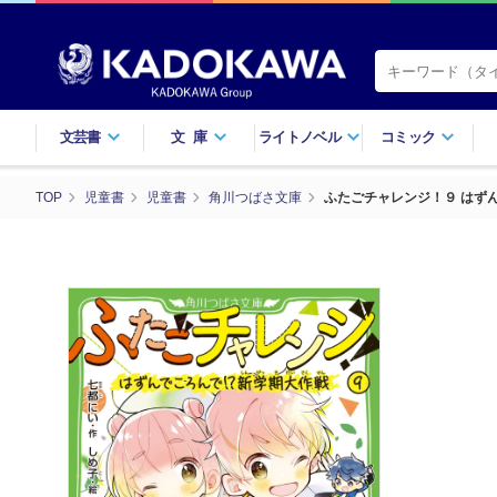
文芸書
文庫
ライトノベル
コミック
TOP
児童書
児童書
角川つばさ文庫
ふたごチャレンジ！９ はず