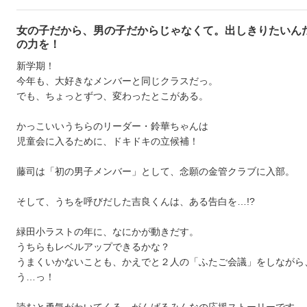
女の子だから、男の子だからじゃなくて。出しきりたいん
の力を！
新学期！
今年も、大好きなメンバーと同じクラスだっ。
でも、ちょっとずつ、変わったとこがある。
かっこいいうちらのリーダー・鈴華ちゃんは
児童会に入るために、ドキドキの立候補！
藤司は「初の男子メンバー」として、念願の金管クラブに入部。
そして、うちを呼びだした吉良くんは、ある告白を…!?
緑田小ラストの年に、なにかが動きだす。
うちらもレベルアップできるかな？
うまくいかないことも、かえでと２人の「ふたご会議」をしながら
う…っ！