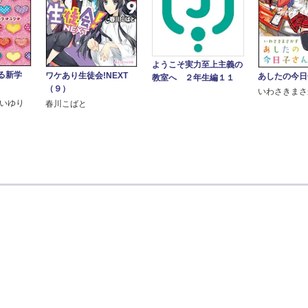
ようこそ実力至上主義の
る新学
ワケあり生徒会!NEXT
あしたの今日
教室へ ２年生編１１
（９）
いわさきまさ
りいゆり
春川こばと