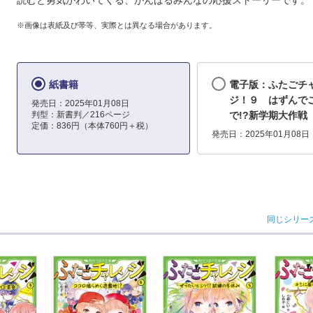
読むと勇気がわいてくる、がんばるみんなの応援ストーリーです。
※画像は表紙及び帯等、実際とは異なる場合があります。
紙書籍
電子版：ふたごチ
ジ！９ はずんで
発売日：2025年01月08日
判型：新書判／216ページ
で!?新学期大作戦
定価：836円（本体760円＋税）
発売日：2025年01月08日
同じシリー