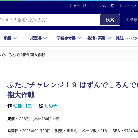
カテゴリ・ジャンル一覧
レーベル
検索
詳細
一般書
児童書
学習参考書
生活
実用
雑誌
ムック
・
・
んでころんで!?新学期大作戦
ふたごチャレンジ！９ はずんでころんで!
期大作戦
作
七都 にい
絵
しめ子
定価：
836
円 （本体
760
円＋税）
発売日：
2025年01月08日
判型：
新書判
ページ数：
216
ISBN：
978404