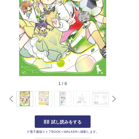
1
/
6
試し読みをする
※電子書籍ストアBOOK☆WALKERへ移動します。