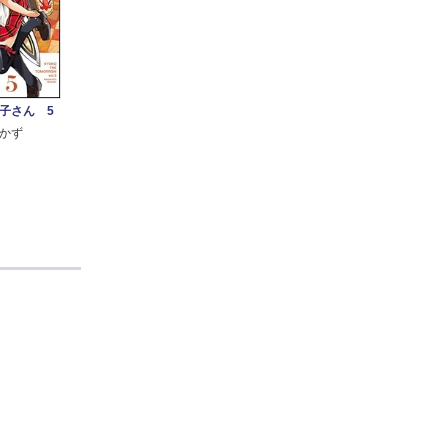
子さん 5
かず