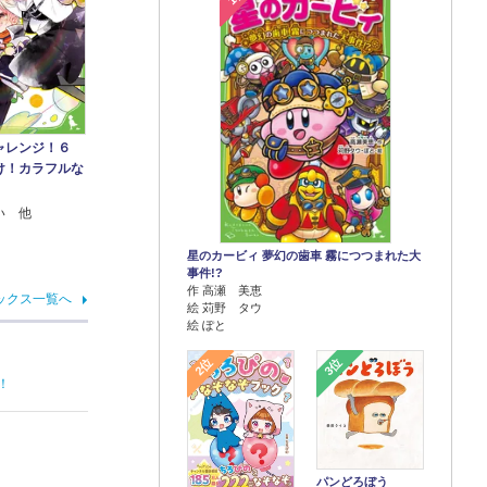
ャレンジ！６
け！カラフルな
い 他
星のカービィ 夢幻の歯車 霧につつまれた大
事件!?
作 高瀬 美恵
ックス一覧へ
絵 苅野 タウ
絵 ぽと
2位
3位
！
パンどろぼう