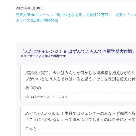
2025年01月08日
児童文庫No.1レーベル「角川つばさ文庫」で累計22万部！ 児童の「
カライズ第1巻が同時発売
「ふたごチャレンジ！９ はずんでころんで!?新学期大作戦
※ユーザーによる個人の感想です
点訳校正完了。今回はみんなが何かしら違和感を抱えながら生
ブがいいと思う人もそれはいると思う。そこを性別を超えた仲
あつひめ
21
人がナイス！しています
めぐちゃんかわいい！本冊ではジェンダーのみならず緘黙も取
「こうにちがいない」って決めつけてしまうのは自分にとって
こんと