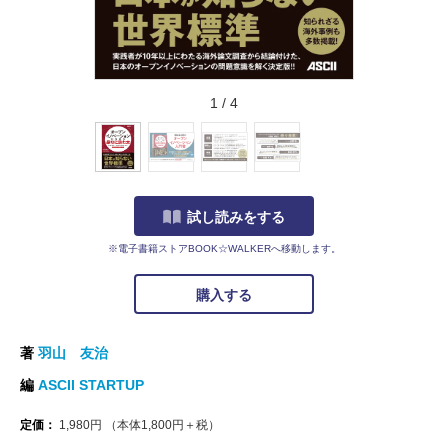
1
/
4
試し読みをする
※電子書籍ストアBOOK☆WALKERへ移動します。
購入する
著
羽山 友治
編
ASCII STARTUP
定価：
1,980
円
（本体
1,800
円＋税）