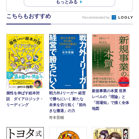
もっとみる
こちらもおすすめ
Recommended by
新規事業の本質 世界
戦力外Jリーガー 経営
個性を伸ばす絵本対
レベルの「理論」と
で勝ちにいく 新たな
話 ダイアロジック・
「現場知」で描く全体
未来を切り拓く「前向
リーディング
地図
きな撤退」の力
嵜本晋輔