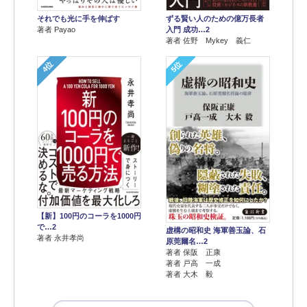
それでも光に手を伸ばす
ずる賢い人のための億万長者
著者 Payao
入門 成功…2
著者 佐野 Mykey 義仁
4位
5位
【新】100円のコーラを1000円
で…2
虚構の昭和史 海軍善玉論、石
著者 永井孝尚
原莞爾名…2
著者 保阪 正康
著者 戸高 一成
著者 大木 毅