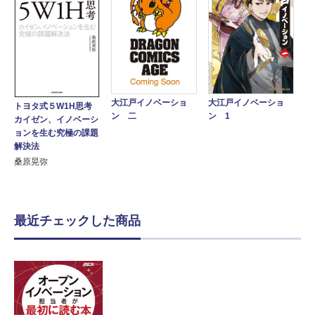
大江戸イノベーショ
大江戸イノベーショ
トヨタ式５W1H思考
ン 1
ン 二
カイゼン、イノベーシ
ョンを生む究極の課題
解決法
桑原晃弥
最近チェックした商品