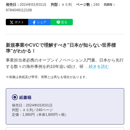
発売日：
2024年03月01日
判型：
Ａ５判
ページ数：
240
ISBN：
9784049112108
ポスト
シェア
送る
新規事業やCVCで理解すべき”日本が知らない世界標
準”がわかる！
事業担当者必携のオープンイノベーション入門書。日本から先行
する数々の海外事例を約10年追い続け、研
…続きを読む
※画像は表紙及び帯等、実際とは異なる場合があります。
紙書籍
発売日：2024年03月01日
判型：Ａ５判／240ページ
定価：1,980円（本体1,800円＋税）