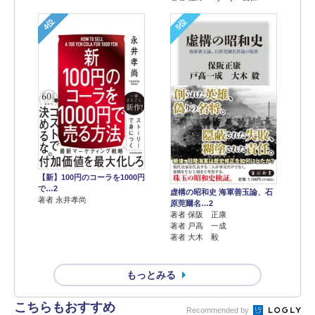
4位
5位
【新】100円のコーラを1000円
で…2
虚構の昭和史 海軍善玉論、石
著者 永井孝尚
原莞爾名…2
著者 保阪 正康
著者 戸高 一成
著者 大木 毅
もっとみる
こちらもおすすめ
Recommended by