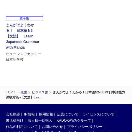
電子版
まんがでよくわか
る！ 日本語 N2
【文法】 Learn
Japanese Grammar
with Manga
ヒューマンアカデミー
日本語学校
TOP
一般書
ビジネス書
まんがでよくわかる！日本語N2<JLPT日本語能力
試験対策>【文法】Lea…
会社概要
IR情報
採用情報
広告について
ライセンスについて
書店様向け
法人様一括購入
KADOKAWAグループ
作品の利用について
お問い合わせ
プライバシーポリシー