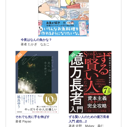
今夜はなんの魚かな？
著者 たかぎ なおこ
2位
3位
それでも光に手を伸ばす
ずる賢い人のための億万長者
著者 Payao
入門 成功…2
著者 佐野 Mykey 義仁