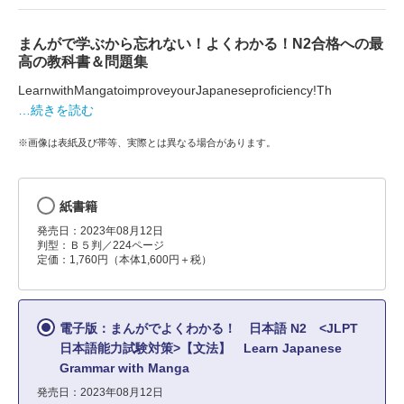
まんがで学ぶから忘れない！よくわかる！N2合格への最
高の教科書＆問題集
LearnwithMangatoimproveyourJapaneseproficiency!Th
…続きを読む
※画像は表紙及び帯等、実際とは異なる場合があります。
紙書籍
発売日：2023年08月12日
判型：Ｂ５判／224ページ
定価：1,760円（本体1,600円＋税）
電子版：まんがでよくわかる！ 日本語 N2 <JLPT
日本語能力試験対策>【文法】 Learn Japanese
Grammar with Manga
発売日：2023年08月12日