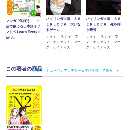
バイリンガル版 ＳＨ
バイリンガル版 ＳＨ
マンガで学ぼう！ 生
ＥＲＬＯＣＫ 大いな
ＥＲＬＯＣＫ 死を呼
活で使える日本語オノ
るゲーム
ぶ暗号
マトペ Learn Everyd
Ｊａｙ． スティーヴ
Ｊａｙ． スティーヴ
ay J...
ン・モファット、マー
ン・モファット、マー
ク・ゲイティス
ク・ゲイティス
この著者の商品
著者名「ヒューマンアカデミー日本語学校」で検索