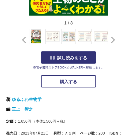
1
/
8
試し読みをする
※電子書籍ストアBOOK☆WALKERへ移動します。
購入する
著
ゆるふわ生物学
編
三上 智之
定価：
1,650
円
（本体
1,500
円＋税）
発売日：
2023年07月21日
判型：
Ａ５判
ページ数：
200
ISBN：