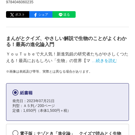
9784046060235
ポスト
シェア
送る
まんがとクイズ、やさしい解説で生物のことがよくわか
る！最高の進化論入門
ＹｏｕＴｕｂｅで大人気！新進気鋭の研究者たちがやさしくつた
える！最高におもしろい「生物」の世界【マ
…続きを読む
※画像は表紙及び帯等、実際とは異なる場合があります。
紙書籍
発売日：2023年07月21日
判型：Ａ５判／200ページ
定価：1,650円（本体1,500円＋税）
電子版：ナゾとき「進化論」 クイズで読みとく生物