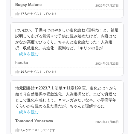
Bugsy Malone
2025年07月27日
47
人がナイス！しています
はいはい、子供向けのやさしい進化論ね♪理科ね！と、補足
説明してあげる気満々で子供に読み始めたけど、内容はな
かなか高度でびっくり。ちゃんと進化論だった！人為選
択、収斂進化。共進化、擬態など。｢キリンの首が
…続きを読む
haruka
2024年05月23日
20
人がナイス！しています
地元図書館▼2023.7.1 初版▼11章199 頁、進化とは？から
始まり自然選択や収斂進化、人為選択など。エピで身近な
とこで進化を感じよう。▼マンガみたいな本。小学高学年
くらいから読める見た目だが、ちゃんと理解するに
…続きを読む
Tomonori Yonezawa
2023年11月06日
5
人がナイス！しています