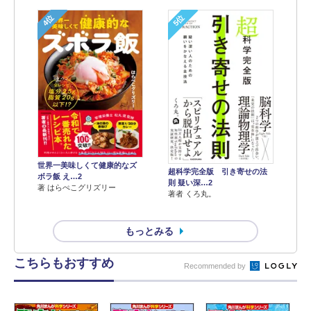
4位
5位
世界一美味しくて健康的なズ
超科学完全版 引き寄せの法
ボラ飯 え…2
則 疑い深…2
著 はらぺこグリズリー
著者 くろ丸。
もっとみる
こちらもおすすめ
Recommended by