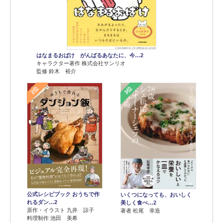
はなまるおばけ がんばるあなたに、今…2
キャラクター著作 株式会社サンリオ
監修 鈴木 裕介
2位
3位
公式レシピブック おうちで作
いくつになっても、おいしく
れるダン…2
美しく食べ…2
原作・イラスト 九井 諒子
著者 松尾 幸造
料理制作 池田 美希