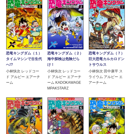
恐竜キングダム（１）
恐竜キングダム（２）
恐竜キングダム（７）
タイムマシンで古生代
海中探検は危険だら
巨大恐竜カルカロドン
へ!?
け！
トサウルス
小林快次 レッドコー
小林快次 レッドコー
小林快次 田中康平 ス
ド アルビー エアーチ
ド アルビー エアーチ
ライウム アルビー エ
ーム
ーム KADOKAWAGE
アーチーム
MPAKSTARZ