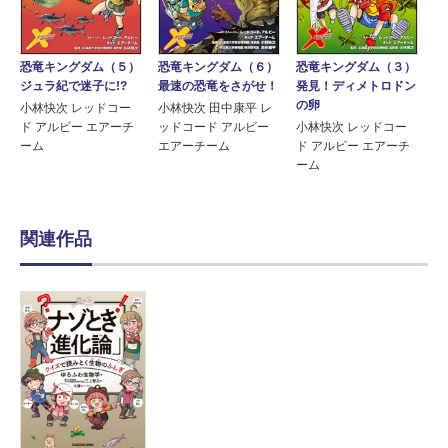
恐竜キングダム（５）
恐竜キングダム（６）
恐竜キングダム（３）
ジュラ紀で迷子に!?
最速の恐竜をさがせ！
発見！ディメトロドン
の卵
小林快次 レッドコー
小林快次 田中康平 レ
ド アルビー エアーチ
ッドコード アルビー
小林快次 レッドコー
ーム
エアーチーム
ド アルビー エアーチ
ーム
関連作品