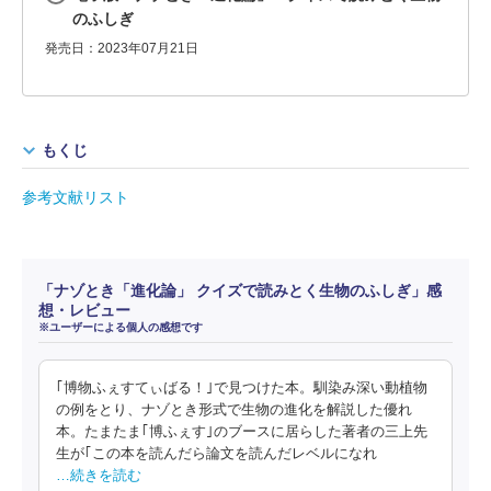
のふしぎ
発売日：2023年07月21日
もくじ
参考文献リスト
「ナゾとき「進化論」 クイズで読みとく生物のふしぎ」感
想・レビュー
※ユーザーによる個人の感想です
｢博物ふぇすてぃばる！｣で見つけた本。馴染み深い動植物
の例をとり、ナゾとき形式で生物の進化を解説した優れ
本。たまたま｢博ふぇす｣のブースに居らした著者の三上先
生が｢この本を読んだら論文を読んだレベルになれ
…続きを読む