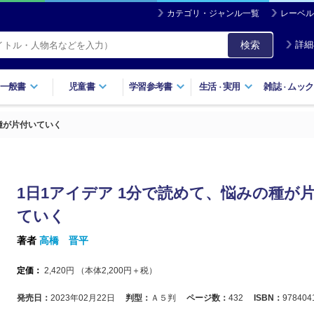
カテゴリ・ジャンル一覧
レーベル
検索
詳細
一般書
児童書
学習参考書
生活
実用
雑誌
ムック
・
・
種が片付いていく
1日1アイデア 1分で読めて、悩みの種が
ていく
著者
高橋 晋平
定価：
2,420
円 （本体
2,200
円＋税）
発売日：
2023年02月22日
判型：
Ａ５判
ページ数：
432
ISBN：
978404