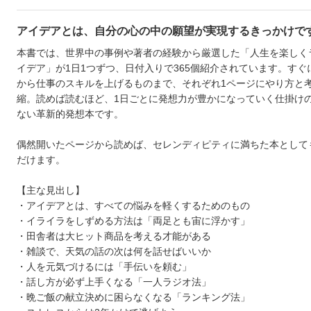
アイデアとは、自分の心の中の願望が実現するきっかけで
本書では、世界中の事例や著者の経験から厳選した「人生を楽しく
イデア」が1日1つずつ、日付入りで365個紹介されています。すぐ
から仕事のスキルを上げるものまで、それぞれ1ページにやり方と
縮。読めば読むほど、1日ごとに発想力が豊かになっていく仕掛け
ない革新的発想本です。
偶然開いたページから読めば、セレンディピティに満ちた本として
だけます。
【主な見出し】
・アイデアとは、すべての悩みを軽くするためのもの
・イライラをしずめる方法は「両足とも宙に浮かす」
・田舎者は大ヒット商品を考える才能がある
・雑談で、天気の話の次は何を話せばいいか
・人を元気づけるには「手伝いを頼む」
・話し方が必ず上手くなる「一人ラジオ法」
・晩ご飯の献立決めに困らなくなる「ランキング法」