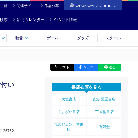
一覧
関連サイト
作品公募
KADOKAWA GROUP INFO
検索
新刊カレンダー
イベント情報
映像
ゲーム
グッズ
スクール
ポスト
シェア
送る
片付い
書店在庫を見る
大垣書店
紀伊國屋書店
くまざわ書店
三省堂書店
丸善ジュンク堂書
有隣堂
店
1126752