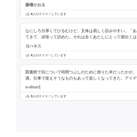
藤柵かおる
6
人がナイス！しています
なにしろ分厚くてひるむけど、文体は易しく読みやすい。「あ
てきて、頑張って読めた。それは全くあたしにとって面白くは
ヨハネス
6
人がナイス！しています
図書館で目について時間つぶしのために借りた本だったかが、
遇。仕事で使えそうなものもあって楽しくなってきた。アイデ
n-shun1
5
人がナイス！しています