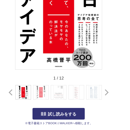
1
/
12
試し読みをする
※電子書籍ストアBOOK☆WALKERへ移動します。