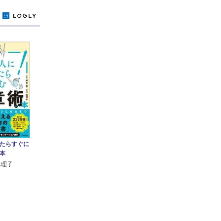
y
たらすぐに
本
真理子