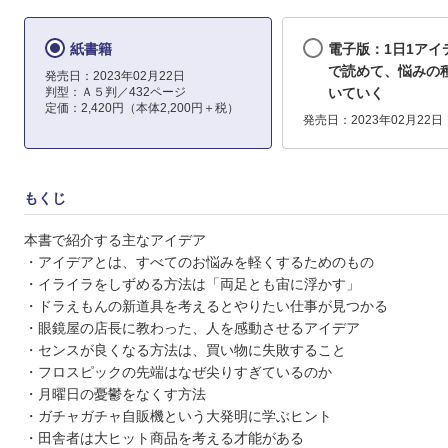
紙書籍
電子版：1日1アイ
で読めて、悩みの
発売日：2023年02月22日
判型：Ａ５判／432ページ
いていく
定価：2,420円（本体2,200円＋税）
発売日：2023年02月22日
もくじ
本書で紹介する主なアイデア
・アイデアとは、すべてのお悩みを軽くするためのもの
・イライラをしずめる方法は「両足とも宙に浮かす」
・ドラえもんの新道具を考えるとやりたい仕事が見つかる
・眼鏡屋の店長に教わった、人を感動させるアイデア
・センスが良くなる方法は、買い物に失敗すること
・フロスピックの先端はなぜ尖りすぎているのか
・月曜日の憂鬱をなくす方法
・ガチャガチャ自販機という大発明に学ぶヒント
・田舎者は大ヒット商品を考える才能がある