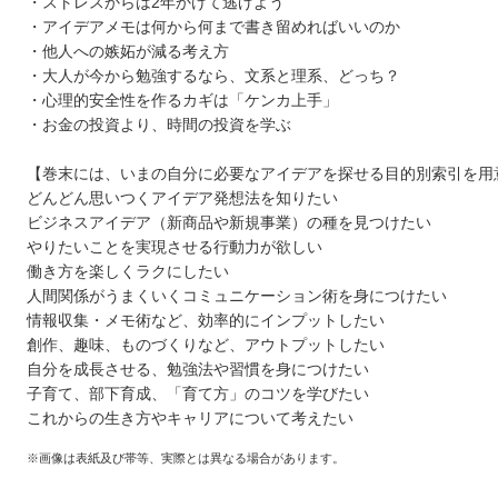
・ストレスからは2年かけて逃げよう
・アイデアメモは何から何まで書き留めればいいのか
・他人への嫉妬が減る考え方
・大人が今から勉強するなら、文系と理系、どっち？
・心理的安全性を作るカギは「ケンカ上手」
・お金の投資より、時間の投資を学ぶ
【巻末には、いまの自分に必要なアイデアを探せる目的別索引を用
どんどん思いつくアイデア発想法を知りたい
ビジネスアイデア（新商品や新規事業）の種を見つけたい
やりたいことを実現させる行動力が欲しい
働き方を楽しくラクにしたい
人間関係がうまくいくコミュニケーション術を身につけたい
情報収集・メモ術など、効率的にインプットしたい
創作、趣味、ものづくりなど、アウトプットしたい
自分を成長させる、勉強法や習慣を身につけたい
子育て、部下育成、「育て方」のコツを学びたい
これからの生き方やキャリアについて考えたい
※画像は表紙及び帯等、実際とは異なる場合があります。