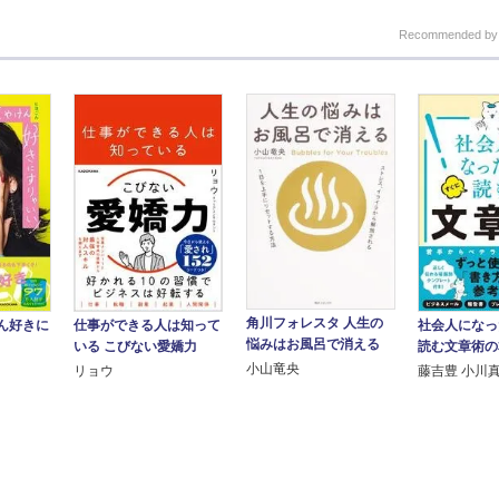
Recommended b
角川フォレスタ 人生の
ん好きに
仕事ができる人は知って
社会人になっ
悩みはお風呂で消える
いる こびない愛嬌力
読む文章術の
小山竜央
リョウ
藤吉豊 小川