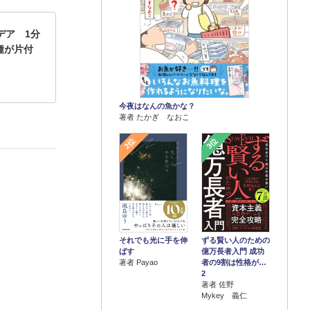
デア 1分
種が片付
今夜はなんの魚かな？
著者 たかぎ なおこ
2位
3位
それでも光に手を伸
ずる賢い人のための
ばす
億万長者入門 成功
著者 Payao
者の9割は性格が…
2
著者 佐野
Mykey 義仁