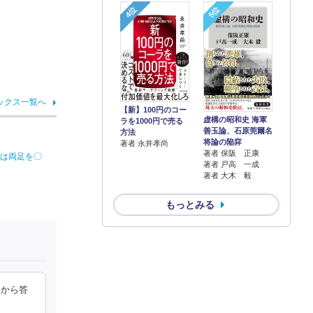
4位
5位
ックス一覧へ
【新】100円のコー
虚構の昭和史 海軍
ラを1000円で売る
善玉論、石原莞爾名
方法
将論の陥穽
著者 永井孝尚
著者 保阪 正康
には両足を〇
著者 戸高 一成
著者 大木 毅
もっとみる
中から答