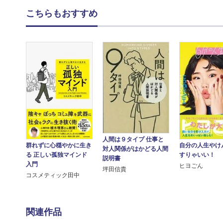
こちらもおすすめ
人間は９タイプ 仕事と
群れずに心穏やかに生き
自分の人生やけ
対人関係がはかどる人間
る 正しい孤独マインド
すりゃいい！
説明書
入門
ヒヨごん
坪田信貴
コスメティック田中
関連作品