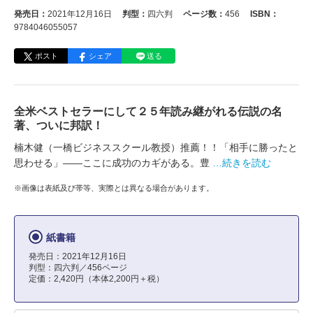
発売日：
2021年12月16日
判型：
四六判
ページ数：
456
ISBN：
9784046055057
ポスト
シェア
送る
全米ベストセラーにして２５年読み継がれる伝説の名
著、ついに邦訳！
楠木健（一橋ビジネススクール教授）推薦！！「相手に勝ったと
思わせる」――ここに成功のカギがある。豊
…続きを読む
※画像は表紙及び帯等、実際とは異なる場合があります。
紙書籍
発売日：2021年12月16日
判型：四六判／456ページ
定価：2,420円（本体2,200円＋税）