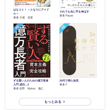
はなコミ！ ～となりにアイド
それでも光に手を伸ばす
ル～
著者 Payao
著者 大場 花菜
4位
5位
ずる賢い人のための億万長者
20代で得た知見
入門 成功…2
著者 F
著者 佐野 Mykey 義仁
もっとみる