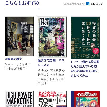
こちらもおすすめ
Recommended by
印象派の歴史
怪談専門誌 幽 ＶＯ
しっかり儲ける投資家
ジョン・リウォルド
Ｌ．２２
たちが読んでいる 投
三浦篤 坂上桂子
綾辻行人 京極夏彦 小
資の名著50冊を1冊に
野不由美 有栖川有栖
まとめてみた
山白朝子 恒川光太郎
円城塔