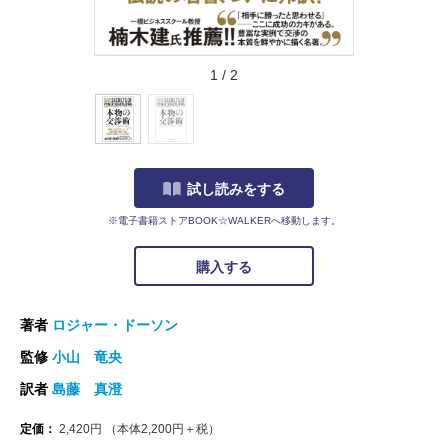
1
/
2
試し読みをする
※電子書籍ストアBOOK☆WALKERへ移動します。
購入する
著者
ロジャー・ドーソン
監修
小山 竜央
訳者
島藤 真澄
定価：
2,420
円
（本体
2,200
円＋税）