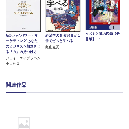
イズミと竜の図鑑【分
新訳 ハイパワー・マ
経済学の名著50冊が１
冊版】 1
ーケティング あなた
冊でざっと学べる
のビジネスを加速させ
蔭山克秀
る「力」の見つけ方
ジェイ・エイブラハム
小山竜央
関連作品