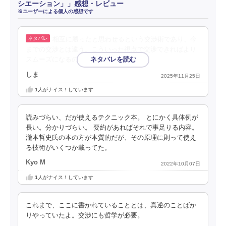
シエーション」」感想・レビュー
※ユーザーによる個人の感想です
相互に勝ったと思わせるという交渉術であり、今
までの交渉とは違う。こういった視点で交渉できればより
スムーズになるのかもしれない
しま
2025年11月25日
1
人がナイス！しています
読みづらい、だが使えるテクニック本。 とにかく具体例が
長い。分かりづらい。 要約があればそれで事足りる内容。
瀧本哲史氏の本の方が本質的だが、その原理に則って使え
る技術がいくつか載ってた。
Kyo M
2022年10月07日
1
人がナイス！しています
これまで、ここに書かれていることとは、真逆のことばか
りやっていたよ。交渉にも哲学が必要。