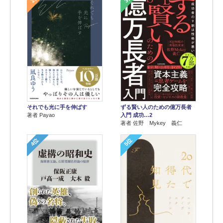
それでも光に手を伸ばす
ずる賢い人のための億万長者
著者 Payao
入門 成功…2
著者 佐野 Mykey 義仁
4位
5位