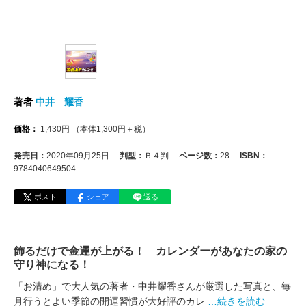
著者
中井 耀香
価格：
1,430
円
（本体
1,300
円＋税）
発売日：
2020年09月25日
判型：
Ｂ４判
ページ数：
28
ISBN：
9784040649504
ポスト
シェア
送る
飾るだけで金運が上がる！ カレンダーがあなたの家の
守り神になる！
「お清め」で大人気の著者・中井耀香さんが厳選した写真と、毎
月行うとよい季節の開運習慣が大好評のカレ
…続きを読む