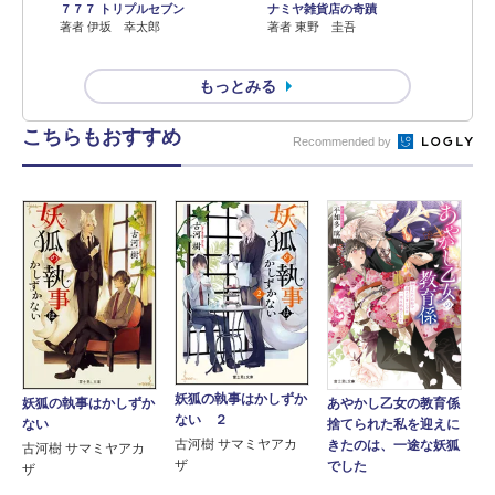
７７７ トリプルセブン
ナミヤ雑貨店の奇蹟
著者 伊坂 幸太郎
著者 東野 圭吾
もっとみる
こちらもおすすめ
Recommended by
妖狐の執事はかしずか
妖狐の執事はかしずか
あやかし乙女の教育係
ない ２
ない
捨てられた私を迎えに
古河樹 サマミヤアカ
きたのは、一途な妖狐
古河樹 サマミヤアカ
ザ
でした
ザ