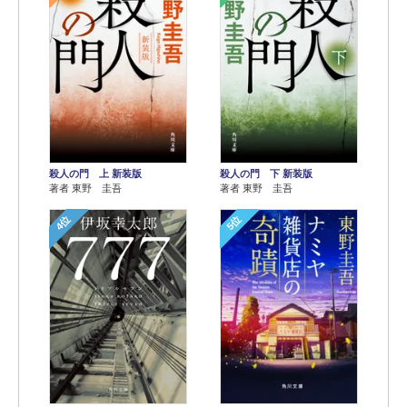
殺人の門 上 新装版
殺人の門 下 新装版
著者 東野 圭吾
著者 東野 圭吾
4位
5位