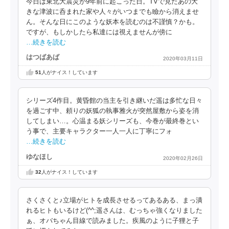
今日は東北大震災が9年前に起こった日。TVで見たあの大
きな津波に呑まれた家や人々がいつまでも瞼から消えませ
ん。そんな日にこのような妖本を読むのは不謹慎？かも。
ですが、もしかしたら私達には視えませんが傍に
…続きを読む
はつばあば
2020年03月11日
51
人がナイス！しています
シリーズ4作目。黄昏館の当主を引き継いだ遥は多忙な日々
を過ごす中、頼りの妖狐の執事雅火が突然屋敷から姿を消
してしまい…。心温まる妖シリーズも、今巻が最終巻とい
う事で、主要キャラクター一人一人に丁寧にフォ
…続きを読む
ゆなほし
2020年02月26日
32
人がナイス！しています
さくさくと♪立場がヒトを成長させるってあるある、まっ潰
れるヒトもいるけど(^^;遥さんは、むっちゃ強くなりました
ぁ、オバちゃん目線で読みました。疾風のように子狸と子