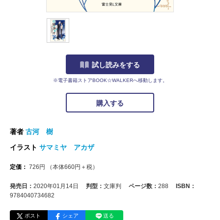
試し読みをする
※電子書籍ストアBOOK☆WALKERへ移動します。
購入する
著者
古河 樹
イラスト
サマミヤ アカザ
定価：
726
円
（本体
660
円＋税）
発売日：
2020年01月14日
判型：
文庫判
ページ数：
288
ISBN：
9784040734682
ポスト
シェア
送る