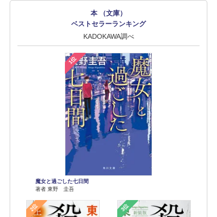
本 （文庫）
ベストセラーランキング
KADOKAWA調べ
1位
魔女と過ごした七日間
著者 東野 圭吾
2位
3位