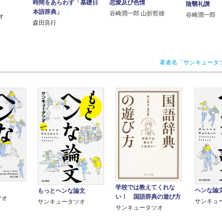
恋愛及び色情
時間をあらわす「基礎日
陰翳礼讃
本語辞典」
谷崎潤一郎 山折哲雄
谷崎潤一郎
オ
森田良行
著者名「サンキュータ
学校では教えてくれな
ヘンな論
もっとヘンな論文
い！ 国語辞典の遊び方
ツオ
サンキュ
サンキュータツオ
サンキュータツオ