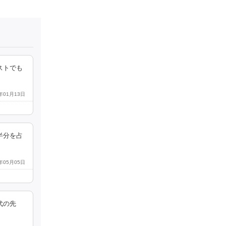
ストでも
1年01月13日
半分を占
1年05月05日
代の先