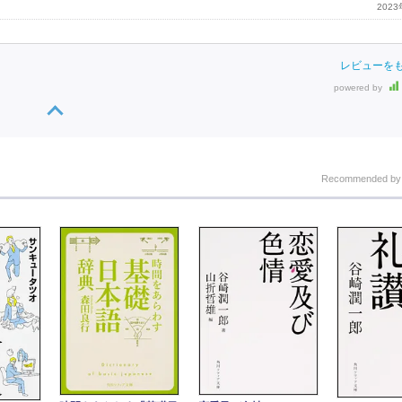
202
レビューを
powered by
Recommended b