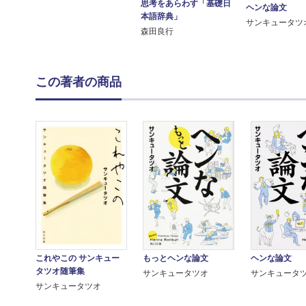
思考をあらわす「基礎日
ヘンな論文
本語辞典」
サンキュータツ
森田良行
この著者の商品
これやこの サンキュー
もっとヘンな論文
ヘンな論文
タツオ随筆集
サンキュータツオ
サンキュータ
サンキュータツオ