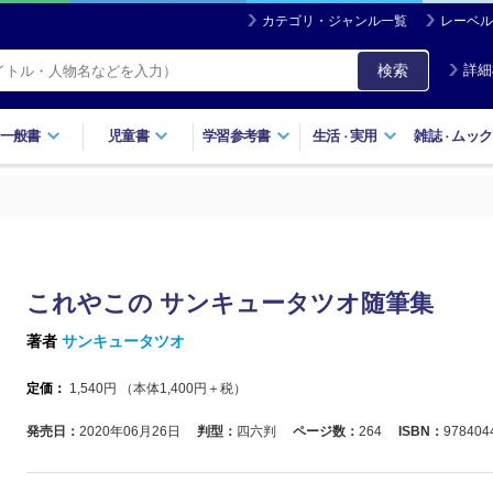
カテゴリ・ジャンル一覧
レーベル
検索
詳細
一般書
児童書
学習参考書
生活
実用
雑誌
ムック
・
・
これやこの サンキュータツオ随筆集
著者
サンキュータツオ
定価：
1,540
円 （本体
1,400
円＋税）
発売日：
2020年06月26日
判型：
四六判
ページ数：
264
ISBN：
978404