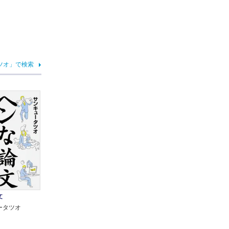
ツオ」で検索
文
ータツオ