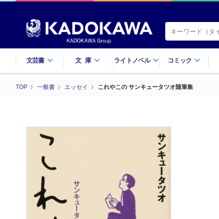
文芸書
文庫
ライトノベル
コミック
TOP
一般書
エッセイ
これやこの サンキュータツオ随筆集