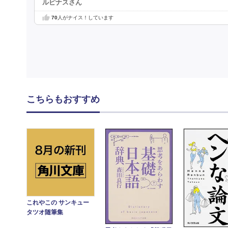
ルピナスさん
70
人がナイス！しています
こちらもおすすめ
これやこの サンキュー
タツオ随筆集