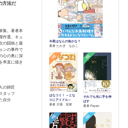
の方法だ
筆集。著者本
傑作選。キュ
今夜はなんの魚かな？
次の闘病と最
著者 たかぎ なおこ
ョンの事件で
の心の奥に深
2位
3位
を率直に描き
人の師匠
スタッフ
はなコミ！ ～とな
それでも光に手を伸
た自分
りにアイドル～
ばす
著者 大場 花菜
著者 Payao
4位
5位