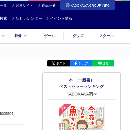
一覧
関連サイト
作品公募
KADOKAWA GROUP INFO
検索
新刊カレンダー
イベント情報
映像
ゲーム
グッズ
スクール
ポスト
シェア
送る
本 （一般書）
ベストセラーランキング
KADOKAWA調べ
1位
4005504