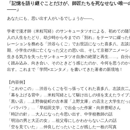
「記憶を語り継ぐことだけが、師匠たちを死なせない唯一
――」
あなたにも、思い出す人がいるでしょうか――。
学者で漫才師（米粒写経）のサンキュータツオによる、初めての随
人の人生をたどり、幼少時から今までの「別れ」をテーマに綴った
レーションを務める「渋谷らくご」でお世話になった喜多八、左談
期、小学生の頃に亡くなった父との思い出、そして京都アニメーシ
生きる気力を失ったサンキュータツオ自身の絶望と再生……。自分
く踏み込み、向き合い、そのときどう感じたのか、今何を思うのか
出す。これまで「学問×エンタメ」を書いてきた著者の新境地！
【内容例】
「これやこの」…渋谷らくごを引っ張ってくれた喜多八、左談次二
「幕を上げる背中」…米粒写経として駆け出しの頃を支えたライブ
「黒い店」…上野御徒町の古本屋「上野文庫」の店主と大学生だっ
「バラバラ」…「早稲田文学」で出会った作家・向井豊昭さん
「時計の針」…大人になった今思い出す、中学校教師の話
「明治の男と大正の女」…祖父母にしかわからない二人の話
「空を見ていた」…仲良しだったいとこが残した一枚の写真