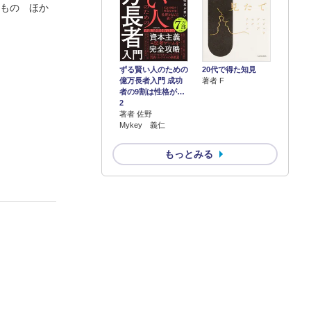
たもの ほか
ずる賢い人のための
20代で得た知見
億万長者入門 成功
著者 F
者の9割は性格が…
2
著者 佐野
Mykey 義仁
もっとみる