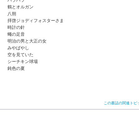
バラバラ
鶴とオルガン
八朔
拝啓ジョディフォスターさま
時計の針
蠅の足音
明治の男と大正の女
みやばやし
空を見ていた
シーチキン球場
鈍色の夏
この書誌の関連トピ