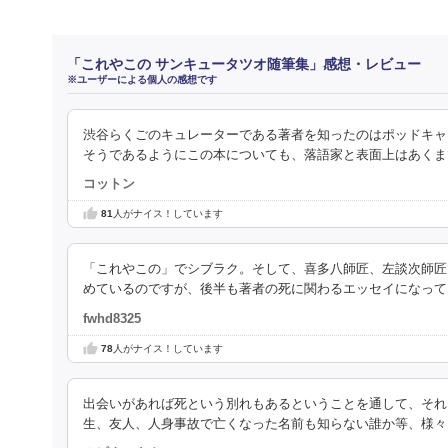
「これやこの サンキュータツオ随筆集」感想・レビュー
※ユーザーによる個人の感想です
渋谷らくごのキュレーターである著者を知ったのはポッドキャ
そうであるようにこの本についても、落語家と表面上はあくま
コットン
81
人がナイス！しています
「これやこの」でシブラク。そして、喜多八師匠、左談次師匠
めているのですが、後半も著者の死に関わるエッセイになって
fwhd8325
78
人がナイス！しています
出会いがあれば死という別れもあるということを通して、それ
生、友人、人身事故で亡くなった名前も知らない誰か等、様々