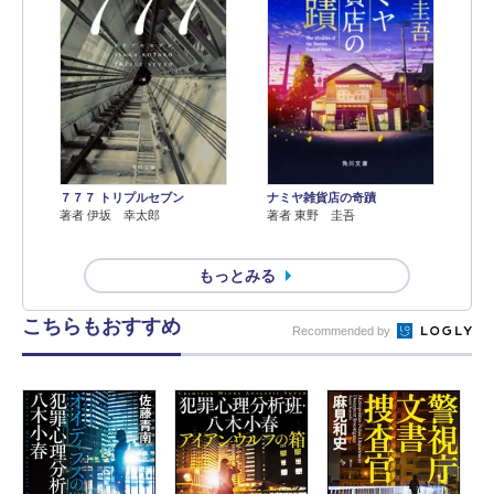
７７７ トリプルセブン
ナミヤ雑貨店の奇蹟
著者 伊坂 幸太郎
著者 東野 圭吾
もっとみる
こちらもおすすめ
Recommended by