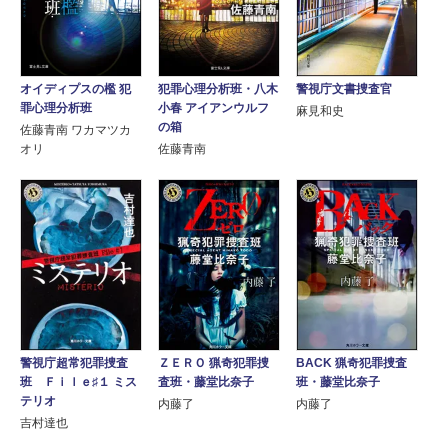
オイディプスの檻 犯
犯罪心理分析班・八木
警視庁文書捜査官
罪心理分析班
小春 アイアンウルフ
麻見和史
の箱
佐藤青南 ワカマツカ
オリ
佐藤青南
警視庁超常犯罪捜査
ＺＥＲＯ 猟奇犯罪捜
BACK 猟奇犯罪捜査
班 Ｆｉｌｅ♯１ ミス
査班・藤堂比奈子
班・藤堂比奈子
テリオ
内藤了
内藤了
吉村達也