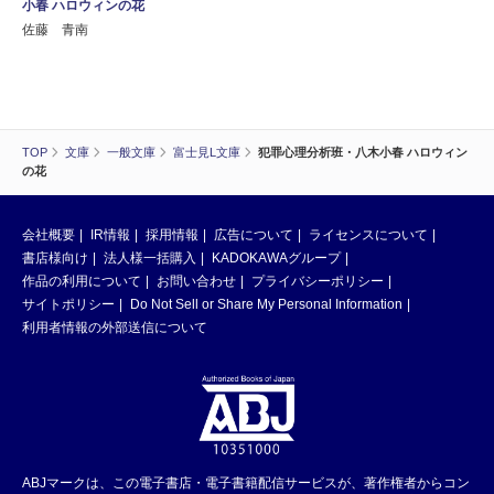
小春 ハロウィンの花
佐藤 青南
TOP
文庫
一般文庫
富士見L文庫
犯罪心理分析班・八木小春 ハロウィン
の花
会社概要
IR情報
採用情報
広告について
ライセンスについて
書店様向け
法人様一括購入
KADOKAWAグループ
作品の利用について
お問い合わせ
プライバシーポリシー
サイトポリシー
Do Not Sell or Share My Personal Information
利用者情報の外部送信について
ABJマークは、この電子書店・電子書籍配信サービスが、著作権者からコン