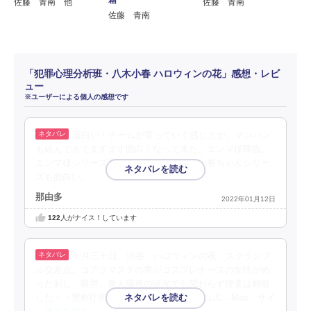
佐藤 青南 他
佐藤 青南
佐藤 青南
「犯罪心理分析班・八木小春 ハロウィンの花」感想・レビ
ュー
※ユーザーによる個人の感想です
面白い！チームが育っていく感じとか。マシバン
も絡んできてますます面白くなって来た。エンマ様降臨。
エンマ様シリーズ長い間ファンだけど、小春ちゃんシリー
ズも面白い。
那由多
2022年01月12日
122
人がナイス！しています
十月三十日、渋谷。ハロウィンの夜、スクランブ
ル交差点。コアラマスクの男がコスプレナースの女性がめ
った刺し、殺害。衆人環視の状況でも関わらず捜査は難航
した・・警察庁所管プロファイリングチームC－Mas。サイ