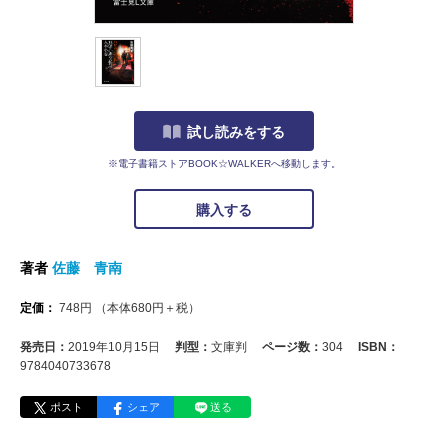
試し読みをする
※電子書籍ストアBOOK☆WALKERへ移動します。
購入する
著者
佐藤 青南
定価：
748
円
（本体
680
円＋税）
発売日：
2019年10月15日
判型：
文庫判
ページ数：
304
ISBN：
9784040733678
ポスト
シェア
送る