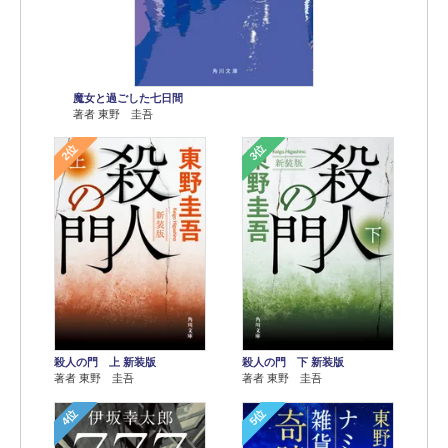
魔女と過ごした七日間
著者 東野 圭吾
2位
3位
殺人の門 上 新装版
殺人の門 下 新装版
著者 東野 圭吾
著者 東野 圭吾
4位
5位