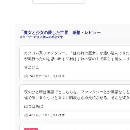
「魔女と少女の愛した世界」感想・レビュー
※ユーザーによる個人の感想です
カクヨム系ファンタジー。「嫌われの魔女」が迷い込んできた幼い少
が流行ったのを思い出す▽村はずれの森の中で暮らす魔女エリ
☆よいこ
74
人がナイス！しています
夜のひと時は童話でとこちらを。ファンタジーとか童話ならも
儘で気に要らないと直ぐに瞬殺ならぬ炎焼させる。そんな彼女
はつばあば
47
人がナイス！しています