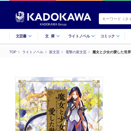
文芸書
文庫
ライトノベル
コミック
TOP
ライトノベル
新文芸
電撃の新文芸
魔女と少女の愛した世界