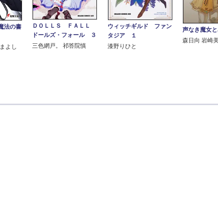
ＤＯＬＬＳ ＦＡＬＬ
ウィッチギルド ファン
魔法の書
声なき魔女と
ドールズ・フォール ３
タジア １
森日向 岩崎
三色網戸。 祁答院慎
漆野りひと
ずまよし