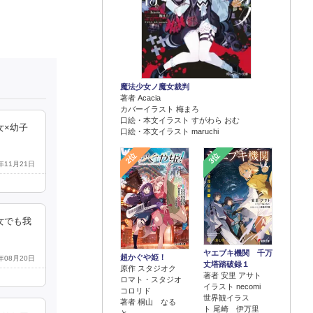
魔法少女ノ魔女裁判
著者 Acacia
カバーイラスト 梅まろ
口絵・本文イラスト すがわら おむ
女×幼子
口絵・本文イラスト maruchi
2位
3位
3年11月21日
女でも我
ヤエブキ機関 千万
超かぐや姫！
4年08月20日
丈塔踏破録１
原作 スタジオク
著者 安里 アサト
ロマト・スタジオ
イラスト necomi
コロリド
世界観イラス
著者 桐山 なる
ト 尾崎 伊万里
と