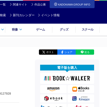
一覧
関連サイト
作品公募
KADOKAWA GROUP INFO
検索
新刊カレンダー
イベント情報
映像
ゲーム
グッズ
スクール
ポスト
シェア
送る
電子版を購入
9127928