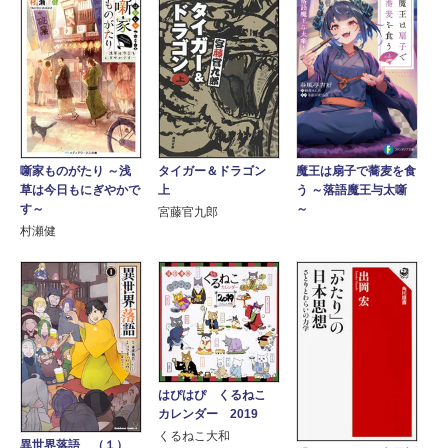
噺家ものがたり ～浅
魔王は扇子で蕎麦を食
タイガー＆ドラゴン
草は今日もにぎやかで
う ～落語魔王与太噺
上
す～
～
宮藤官九郎
村瀬健
はぴはぴ くるねこ
カレンダー 2019
くるねこ大和
異世界落語 （１）