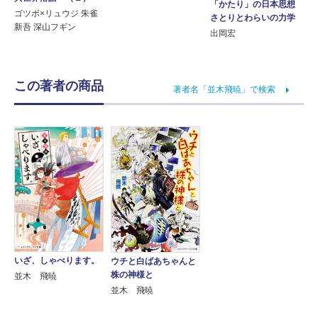
「かたり」の日本思想
ゴツボ×リュウジ 朱雀
さとりとわらいの力学
新吾 深山フギン
出岡宏
この著者の商品
著者名「並木飛暁」で検索
いざ、しゃべります。
ウチと白ばあちゃんと
株の神様と
並木 飛暁
並木 飛暁