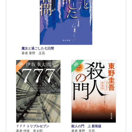
魔女と過ごした七日間
著者 東野 圭吾
2位
3位
７７７ トリプルセブン
殺人の門 上 新装版
著者 伊坂 幸太郎
著者 東野 圭吾