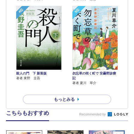
4位
5位
殺人の門 下 新装版
勿忘草の咲く町で 安曇野診療
著者 東野 圭吾
記
著者 夏川 草介
もっとみる
こちらもおすすめ
Recommended by