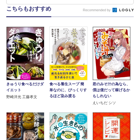
こちらもおすすめ
Recommended by
きゅうり食べるだけダ
君のみそ汁の為なら、
食べる養生スープ 簡
イエット
僕は億だって稼げるか
単なのに、びっくりす
もしれない
るほど染み渡る
野崎洋光 工藤孝文
えいちだ シソ