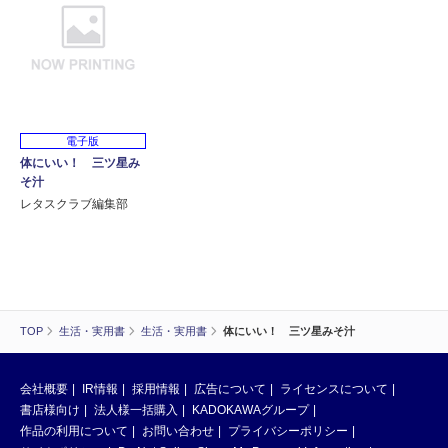
電子版
体にいい！ 三ツ星み
そ汁
レタスクラブ編集部
TOP
生活・実用書
生活・実用書
体にいい！ 三ツ星みそ汁
会社概要
IR情報
採用情報
広告について
ライセンスについて
書店様向け
法人様一括購入
KADOKAWAグループ
作品の利用について
お問い合わせ
プライバシーポリシー