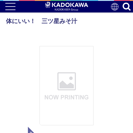
体にいい！ 三ツ星みそ汁
電子版