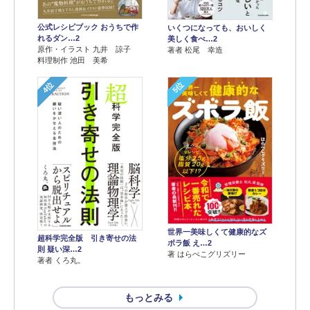
公式レシピブック おうちで作
いくつになっても、おいしく
れるダン…2
美しく食べ…2
原作・イラスト 九井 諒子
著者 松尾 幸造
料理制作 池田 美希
4位
5位
世界一美味しくて健康的なズ
超科学完全版 引き寄せの法
ボラ飯 え…2
則 疑い深…2
著 はらぺこグリズリー
著者 くろ丸。
もっとみる