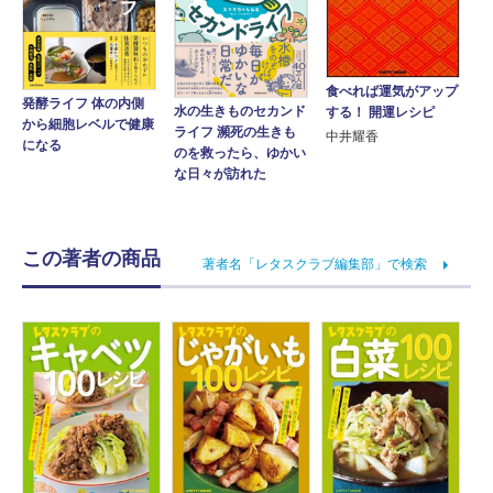
食べれば運気がアップ
発酵ライフ 体の内側
水の生きものセカンド
する！ 開運レシピ
から細胞レベルで健康
ライフ 瀕死の生きも
中井耀香
になる
のを救ったら、ゆかい
な日々が訪れた
この著者の商品
著者名「レタスクラブ編集部」で検索