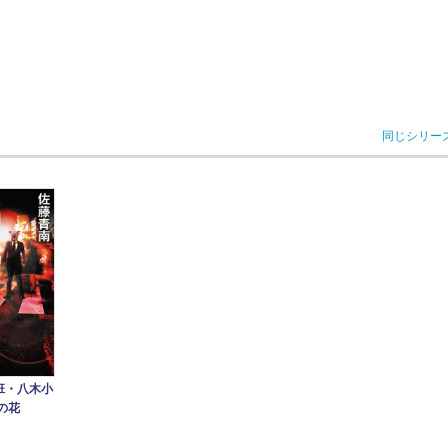
同じシリー
班・八木小
の花