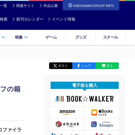
一覧
関連サイト
作品公募
KADOKAWA GROUP INFO
検索
新刊カレンダー
イベント情報
映像
ゲーム
グッズ
スクール
ポスト
シェア
送る
電子版を購入
ルフの箱
ロファイラ