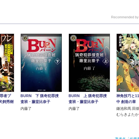
Recommended b
BURN 下 猟奇犯罪捜
BURN 上 猟奇犯罪捜
神角技巧と1
犯罪者プ
査班・藤堂比奈子
査班・藤堂比奈子
中 創造の章
犬飼秀樹
内藤了
内藤了
鎌池和馬 田
むらきよたか