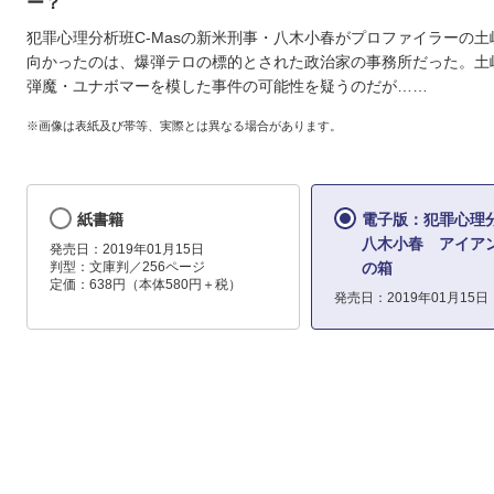
ー？
犯罪心理分析班C-Masの新米刑事・八木小春がプロファイラーの
向かったのは、爆弾テロの標的とされた政治家の事務所だった。土
弾魔・ユナボマーを模した事件の可能性を疑うのだが……
※画像は表紙及び帯等、実際とは異なる場合があります。
紙書籍
電子版：犯罪心理
八木小春 アイア
発売日：2019年01月15日
判型：文庫判／256ページ
の箱
定価：638円（本体580円＋税）
発売日：2019年01月15日