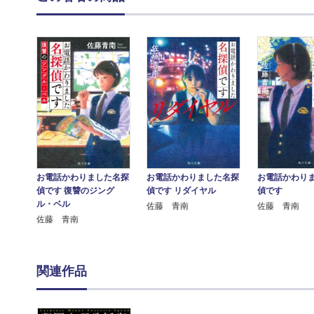
お電話かわりました名探
お電話かわりました名探
お電話かわり
偵です 復讐のジング
偵です リダイヤル
偵です
ル・ベル
佐藤 青南
佐藤 青南
佐藤 青南
関連作品