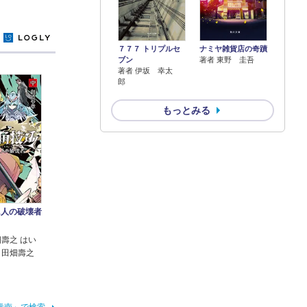
y
７７７ トリプルセ
ナミヤ雑貨店の奇蹟
ブン
著者 東野 圭吾
著者 伊坂 幸太
郎
もっとみる
1人の破壊者
畑壽之 はい
 田畑壽之