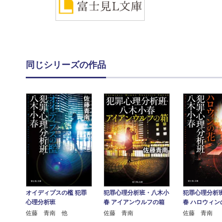
同じシリーズの作品
オイディプスの檻 犯罪
犯罪心理分析班・八木小
犯罪心理分析
心理分析班
春 アイアンウルフの箱
春 ハロウィン
佐藤 青南 他
佐藤 青南
佐藤 青南