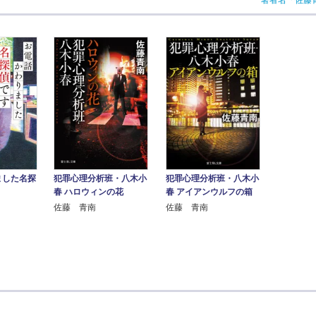
著者名「佐藤
ました名探
犯罪心理分析班・八木小
犯罪心理分析班・八木小
春 ハロウィンの花
春 アイアンウルフの箱
佐藤 青南
佐藤 青南