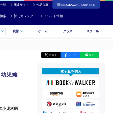
一覧
関連サイト
作品公募
KADOKAWA GROUP INFO
検索
新刊カレンダー
イベント情報
映像
ゲーム
グッズ
スクール
ポスト
シェア
送る
電子版を購入
 幼児編
本小児科医