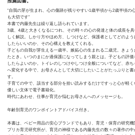
推薦図書。
“自我の芽が生まれ、心の傷跡が残りやすい1歳半頃から2歳半頃の
も大切です”
本書で内藤先生は繰り返し語られています。
3歳、4歳と大きくなるにつれ、その時々の心の発達と体の成長を具
しく解説。しかり方やほめ方、しつけなど、保護者としてどのよう
したらいいのか、その心構えを教えてくれる。
子どもの自我が芽生える一歳半。嫉妬心の生まれる二歳児。きょう
たとき。いつのまにか過保護になってしまう親とは。子どもの評価
したらよいのか。トイレのしつけやしつけ全般についてなど、赤ち
へ変化する中で、お母さんとして大切にしたいことがたっぷりと書
す。
子育ての中で、該当する部分を拾い読みするだけですっと心が軽く
優しい文体で電子書籍化。
時代にあわせ、仕事か育児か悩むお母さんへのメッセージも。
年齢別育児のワンポイントアドバイス付き。
本書は、ベビー用品の安心ブランドでもあり、育児・保育の研究機
プリカ育児研究所が、育児の神様である内藤先生の数々の著作の中