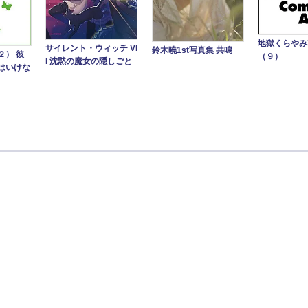
地獄くらや
サイレント・ウィッチ VI
鈴木曉1st写真集 共鳴
２） 彼
（９）
I 沈黙の魔女の隠しごと
はいけな