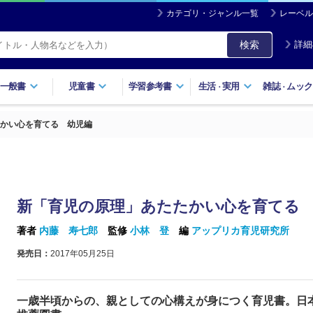
カテゴリ・ジャンル一覧
レーベル
検索
詳細
一般書
児童書
学習参考書
生活
実用
雑誌
ムック
・
・
かい心を育てる 幼児編
新「育児の原理」あたたかい心を育てる
著者
内藤 寿七郎
監修
小林 登
編
アップリカ育児研究所
発売日：
2017年05月25日
一歳半頃からの、親としての心構えが身につく育児書。日