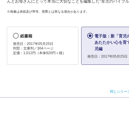
んとお母さんにとって本当に大切なことを編集した“育児のバイブル
※画像は表紙及び帯等、実際とは異なる場合があります。
紙書籍
電子版：新「育児
あたたかい心を育
発売日：2017年05月25日
判型：文庫判／304ページ
児編
定価：1,012円（本体920円＋税）
発売日：2017年05月25日
同じシリー