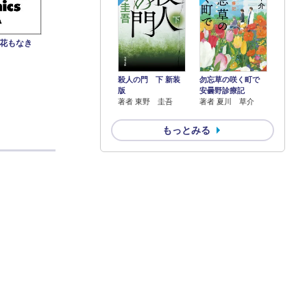
み花もなき
殺人の門 下 新装
勿忘草の咲く町で
版
安曇野診療記
著者 東野 圭吾
著者 夏川 草介
もっとみる