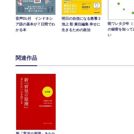
音声DL付 インドネシ
明日の自信になる教養２
呪ワレタ少年（
ア語の基本が７日間でわ
池上 彰 責任編集 幸せに
の秘密を知って
かる本
生きるための政治
い
関連作品
新「育児の原理」あたた