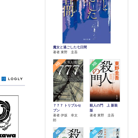
魔女と過ごした七日間
著者 東野 圭吾
2位
3位
y
７７７ トリプルセ
殺人の門 上 新装
ブン
版
著者 伊坂 幸太
著者 東野 圭吾
郎
4位
5位