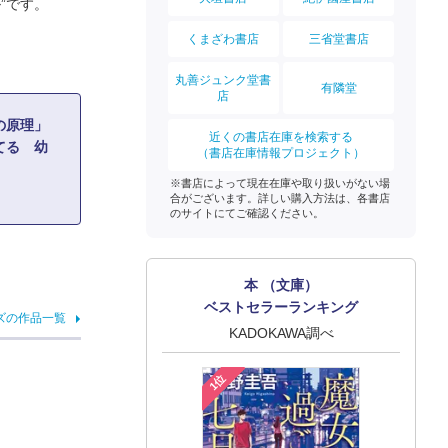
”です。
くまざわ書店
三省堂書店
丸善ジュンク堂書
有隣堂
店
の原理」
近くの書店在庫を検索する
てる 幼
（書店在庫情報プロジェクト）
※書店によって現在在庫や取り扱いがない場
合がございます。詳しい購入方法は、各書店
のサイトにてご確認ください。
本 （文庫）
ベストセラーランキング
ズの作品一覧
KADOKAWA調べ
1位