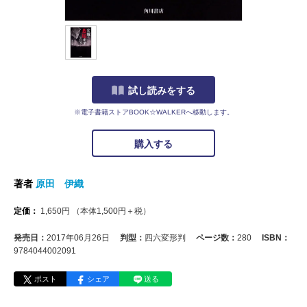
試し読みをする
※電子書籍ストアBOOK☆WALKERへ移動します。
購入する
著者
原田 伊織
定価：
1,650
円
（本体
1,500
円＋税）
発売日：
2017年06月26日
判型：
四六変形判
ページ数：
280
ISBN：
9784044002091
ポスト
シェア
送る