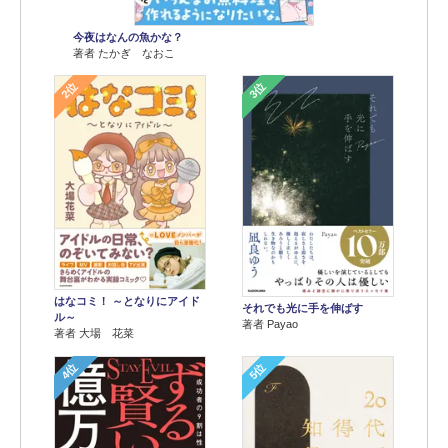
今夜はなんの魚かな？
著者 たかぎ なおこ
2位
3位
はなコミ！ ～となりにアイド
それでも光に手を伸ばす
ル～
著者 Payao
著者 大場 花菜
4位
5位