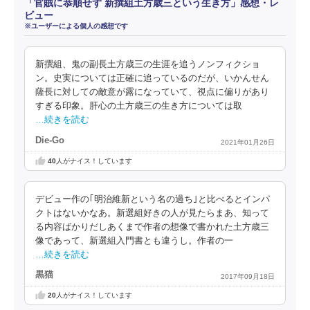
「官賊に恭順せず 新撰組土方歳三という生き方」感想・レ
ビュー
※ユーザーによる個人の感想です
新撰組、鬼の副長土方歳三の生涯を追うノンフィクショ
ン。史実については正確に追っているのだが、いかんせん
薩長に対しての敵意が露になっていて、視点に偏りがあり
すぎる印象。肝心の土方歳三の生き方については取
…続きを読む
Die-Go
2021年01月26日
40
人がナイス！しています
デビュー作の｢明治維新という名の過ち｣と比べるとインパ
クトはないかなあ。新選組好きの人が見たらまあ、知って
る内容ばかりだしあくまで作者の想像で書かれた土方歳三
像であって、新選組入門書とも違うし。作者の一
…続きを読む
黒猫
2017年09月18日
20
人がナイス！しています