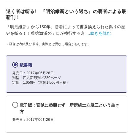
退く者は斬る! 『明治維新という過ち』の著者による最
新刊！
「明治維新」から150年。勝者によって書き換えられた偽りの歴
史を斬る！！尊攘激派のテロが横行する京
…続きを読む
※画像は表紙及び帯等、実際とは異なる場合があります。
紙書籍
発売日：2017年06月26日
判型：四六変形判／280ページ
定価：1,650円（本体1,500円＋税）
電子版：官賊に恭順せず 新撰組土方歳三という生き
方
発売日：2017年06月26日