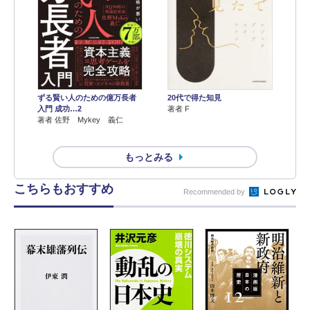
ずる賢い人のための億万長者
20代で得た知見
入門 成功…2
著者 F
著者 佐野 Mykey 義仁
もっとみる
こちらもおすすめ
Recommended by