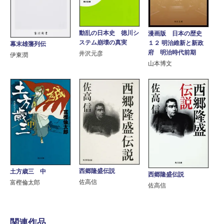
動乱の日本史 徳川シ
漫画版 日本の歴史
ステム崩壊の真実
１２ 明治維新と新政
幕末雄藩列伝
府 明治時代前期
井沢元彦
伊東潤
山本博文
西郷隆盛伝説
土方歳三 中
西郷隆盛伝説
佐高信
富樫倫太郎
佐高信
関連作品