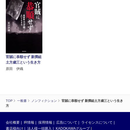
官賊に恭順せず 新撰組
土方歳三という生き方
原田 伊織
TOP
一般書
ノンフィクション
官賊に恭順せず 新撰組土方歳三という生き
方
会社概要
IR情報
採用情報
広告について
ライセンスについて
書店様向け
法人様一括購入
KADOKAWAグループ