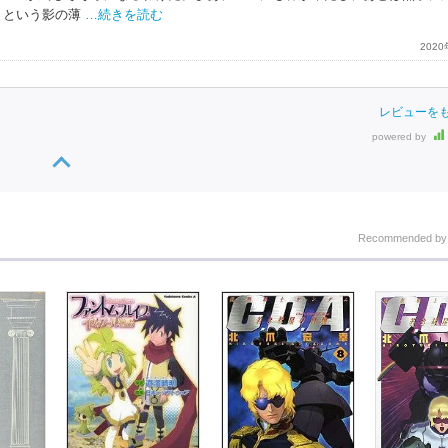
トという影の薄
…続きを読む
202
レビューを
powered by
Recommended b