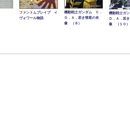
機動戦士ガンダム Ｃ．
ファントムブレイブ イ
機動戦士ガン
Ｄ．Ａ．若き彗星の肖
ヴォワール物語
Ｄ．Ａ．若き
像 （８）
像 （１０）