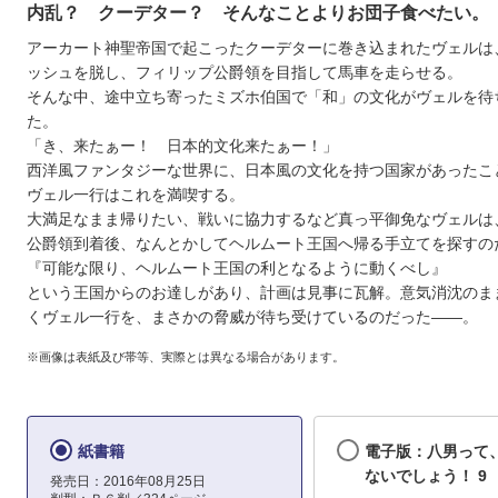
内乱？ クーデター？ そんなことよりお団子食べたい。
アーカート神聖帝国で起こったクーデターに巻き込まれたヴェルは
ッシュを脱し、フィリップ公爵領を目指して馬車を走らせる。
そんな中、途中立ち寄ったミズホ伯国で「和」の文化がヴェルを待
た。
「き、来たぁー！ 日本的文化来たぁー！」
西洋風ファンタジーな世界に、日本風の文化を持つ国家があったこ
ヴェル一行はこれを満喫する。
大満足なまま帰りたい、戦いに協力するなど真っ平御免なヴェルは
公爵領到着後、なんとかしてヘルムート王国へ帰る手立てを探すの
『可能な限り、ヘルムート王国の利となるように動くべし』
という王国からのお達しがあり、計画は見事に瓦解。意気消沈のま
くヴェル一行を、まさかの脅威が待ち受けているのだった――。
※画像は表紙及び帯等、実際とは異なる場合があります。
紙書籍
電子版：八男って
ないでしょう！ 9
発売日：2016年08月25日