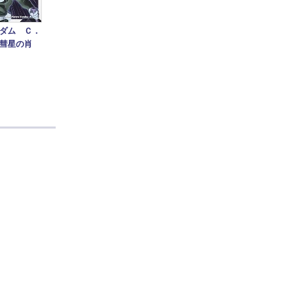
ダム Ｃ．
彗星の肖