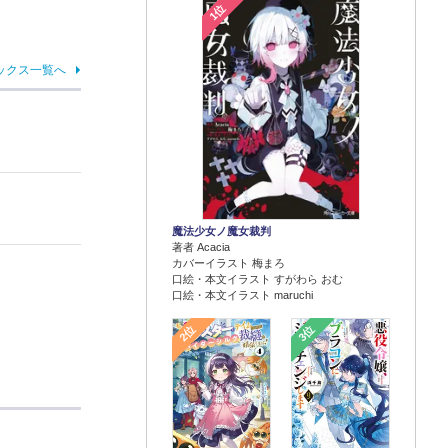
1位
ックス一覧へ
魔法少女ノ魔女裁判
著者 Acacia
カバーイラスト 梅まろ
口絵・本文イラスト すがわら おむ
口絵・本文イラスト maruchi
2位
3位