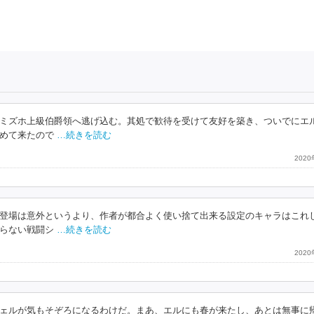
ミズホ上級伯爵領へ逃げ込む。其処で歓待を受けて友好を築き、ついでにエ
めて来たので
…続きを読む
202
登場は意外というより、作者が都合よく使い捨て出来る設定のキャラはこれ
らない戦闘シ
…続きを読む
202
ェルが気もそぞろになるわけだ。まあ、エルにも春が来たし、あとは無事に