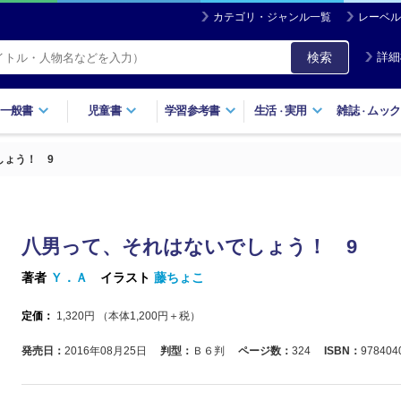
カテゴリ・ジャンル一覧
レーベル
検索
詳細
一般書
児童書
学習参考書
生活
実用
雑誌
ムック
・
・
しょう！ 9
八男って、それはないでしょう！ 9
著者
Ｙ．Ａ
イラスト
藤ちょこ
定価：
1,320
円 （本体
1,200
円＋税）
発売日：
2016年08月25日
判型：
Ｂ６判
ページ数：
324
ISBN：
978404