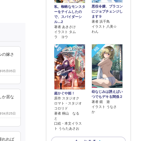
悪役令嬢、ブラコン
私、蜘蛛なモンスタ
にジョブチェンジし
ーをテイムしたの
ます９
で、スパイダーシ
著者 浜千鳥
ル…2
イラスト 八美☆
著者 あきさけ
わん
イラスト タム
ラ ヨウ
4位
5位
ルの嫁さ
0年05月05日
幼なじみは誘えばい
超かぐや姫！
つでもデキる関係２
しか居な
原作 スタジオク
著者 鏡 遊
ロマト・スタジオ
イラスト うなさ
コロリド
か
著者 桐山 なる
0年04月25日
と
口絵・本文イラス
ト うらたあさお
帰れれば