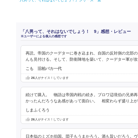
『八男って、それはないでしょう！』シリーズ一覧
「八男って、それはないでしょう！ 9」感想・レビュー
※ユーザーによる個人の感想です
再読。帝国のクーデターに巻き込まれ、自国の反対側の北部の
んも見付ける。そして、防衛陣地を築いて、クーデター軍が攻
こも 旧柏バカ一代
26
人がナイス！しています
続けて購入。 物語は帝国内戦の続き。ブロワ辺境伯の兄弟再
かったんだろうなあ感があって面白い。 相変わらず盛り上が
しまふくろう
26
人がナイス！しています
日本似のミズホ伯国。団子もうまかろう。酒も旨いだろう。ヴ