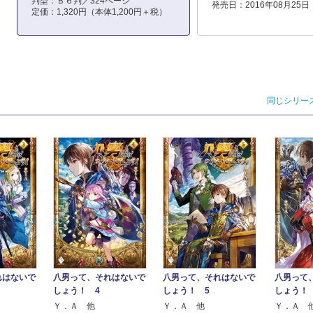
判型：Ｂ６判／324ページ
発売日：2016年08月25日
定価：1,320円（本体1,200円＋税）
同じシリー
れはないで
八男って、それはないで
八男って、それはないで
八男って
しょう！ 4
しょう！ 5
しょう！
Ｙ．Ａ 他
Ｙ．Ａ 他
Ｙ．Ａ 