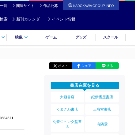
一覧
関連サイト
作品公募
KADOKAWA GROUP INFO
検索
新刊カレンダー
イベント情報
映像
ゲーム
グッズ
スクール
ポスト
シェア
送る
書店在庫を見る
大垣書店
紀伊國屋書店
くまざわ書店
三省堂書店
0684611
丸善ジュンク堂書
有隣堂
店