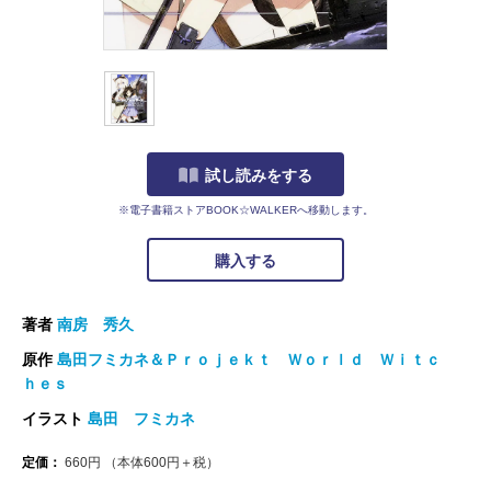
試し読みをする
※電子書籍ストアBOOK☆WALKERへ移動します。
購入する
著者
南房 秀久
原作
島田フミカネ＆Ｐｒｏｊｅｋｔ Ｗｏｒｌｄ Ｗｉｔｃ
ｈｅｓ
イラスト
島田 フミカネ
定価：
660
円
（本体
600
円＋税）