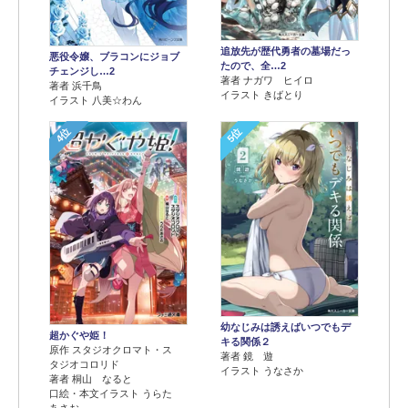
追放先が歴代勇者の墓場だっ
悪役令嬢、ブラコンにジョブ
たので、全…2
チェンジし…2
著者 ナガワ ヒイロ
著者 浜千鳥
イラスト きばとり
イラスト 八美☆わん
4位
5位
幼なじみは誘えばいつでもデ
超かぐや姫！
キる関係２
原作 スタジオクロマト・ス
著者 鏡 遊
タジオコロリド
イラスト うなさか
著者 桐山 なると
口絵・本文イラスト うらた
あさお