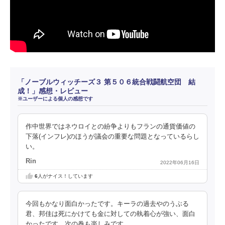
「ノーブルウィッチーズ３ 第５０６統合戦闘航空団 結
成！」感想・レビュー
※ユーザーによる個人の感想です
作中世界ではネウロイとの紛争よりもフランの通貨価値の
下落(インフレ)のほうが議会の重要な問題となっているらし
い。
Rin
2022年06月16日
6
人がナイス！しています
今回もかなり面白かったです。キーラの過去やのうぶる
君、邦佳は死にかけても金に対しての執着心が強い、面白
かったです。次の巻も楽しみです。