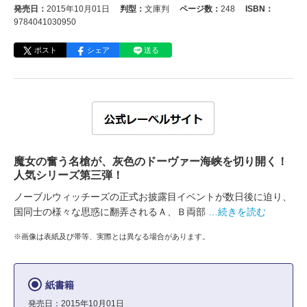
発売日：
2015年10月01日
判型：
文庫判
ページ数：
248
ISBN：
9784041030950
ポスト
シェア
送る
魔女の奮う名槍が、灰色のドーヴァー海峡を切り開く！
人気シリーズ第三弾！
ノーブルウィッチーズの正式お披露目イベントが数日後に迫り、
国同士の様々な思惑に翻弄されるＡ、Ｂ両部
…続きを読む
※画像は表紙及び帯等、実際とは異なる場合があります。
紙書籍
発売日：2015年10月01日