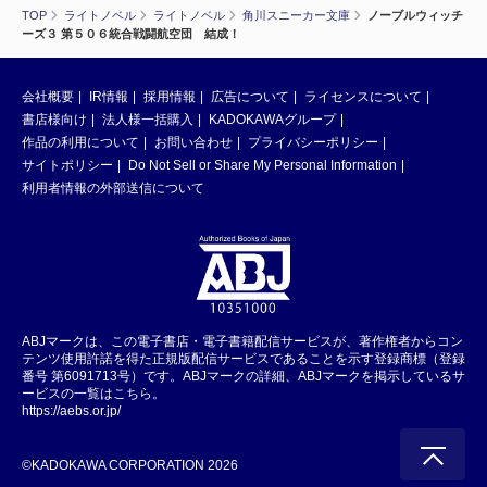
TOP
ライトノベル
ライトノベル
角川スニーカー文庫
ノーブルウィッチ
ーズ３ 第５０６統合戦闘航空団 結成！
会社概要
IR情報
採用情報
広告について
ライセンスについて
書店様向け
法人様一括購入
KADOKAWAグループ
作品の利用について
お問い合わせ
プライバシーポリシー
サイトポリシー
Do Not Sell or Share My Personal Information
利用者情報の外部送信について
ABJマークは、この電子書店・電子書籍配信サービスが、著作権者からコン
テンツ使用許諾を得た正規版配信サービスであることを示す登録商標（登録
番号 第6091713号）です。ABJマークの詳細、ABJマークを掲示しているサ
ービスの一覧はこちら。
https://aebs.or.jp/
©KADOKAWA CORPORATION 2026