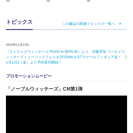
他
他
他
トピックス
この書誌の関連トピックス一覧へ
2020年11月13日
『ストライクウィッチーズ ROAD to BERLIN』より、宮藤芳佳 ワールドウ
ィッチーズミュージックフェスタ2019Ver.が1/7スケールフィギュア化！ 1
1月13日（金）より予約受付開始！
プロモーションムービー
「ノーブルウィッチーズ」CM第1弾