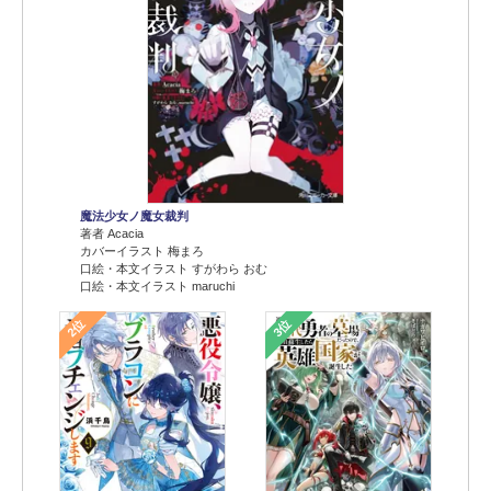
魔法少女ノ魔女裁判
著者 Acacia
カバーイラスト 梅まろ
口絵・本文イラスト すがわら おむ
口絵・本文イラスト maruchi
2位
3位