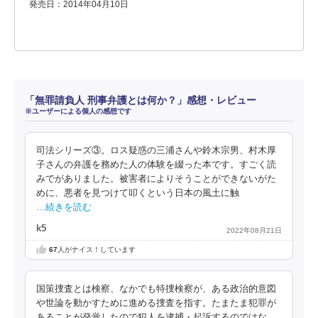
発売日：2014年04月10日
「無罪請負人 刑事弁護とは何か？」感想・レビュー
※ユーザーによる個人の感想です
司法シリーズ③。ロス疑惑の三浦さんや鈴木宗男、村木厚
子さんの弁護を務めた人の体験を綴った本です。すごく読
みでがありました。被害者によりそうことができないがた
めに、悪者を見つけて叩くという日本の風土に触
…続きを読む
k5
2022年08月21日
67
人がナイス！しています
国策捜査とは検察、なかでも特捜検察が、ある政治的意図
や世論を動かすために進める捜査を指す。たまたま犯罪が
あることが発覚したので犯人を逮捕・起訴するのではな