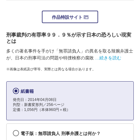
作品特設サイト
刑事裁判の有罪率９９．９％が示す日本の恐ろしい現実
とは
多くの著名事件を手がけ「無罪請負人」の異名を取る辣腕弁護士
が、日本の刑事司法の問題や特捜検察の腐敗
…続きを読む
※画像は表紙及び帯等、実際とは異なる場合があります。
紙書籍
発売日：2014年04月08日
判型：新書変形判／256ページ
定価：1,056円（本体960円＋税）
電子版：無罪請負人 刑事弁護とは何か？