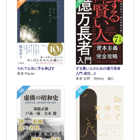
2位
3位
それでも光に手を伸ばす
ずる賢い人のための億万長者
著者 Payao
入門 成功…2
著者 佐野 Mykey 義仁
4位
5位