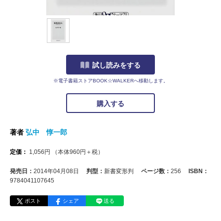
試し読みをする
※電子書籍ストアBOOK☆WALKERへ移動します。
購入する
著者
弘中 惇一郎
定価：
1,056
円
（本体
960
円＋税）
発売日：
2014年04月08日
判型：
新書変形判
ページ数：
256
ISBN：
9784041107645
ポスト
シェア
送る