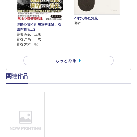
20代で得た知見
著者 F
虚構の昭和史 海軍善玉論、石
原莞爾名…2
著者 保阪 正康
著者 戸高 一成
著者 大木 毅
もっとみる
関連作品