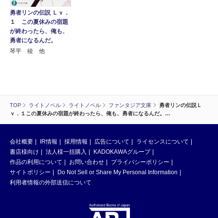
勇者リンの伝説 Ｌｖ．
１ この夏休みの宿題
が終わったら、俺も、
勇者になるんだ。
琴平 稜 他
TOP
ライトノベル
ライトノベル
ファンタジア文庫
勇者リンの伝説Ｌ
ｖ．１この夏休みの宿題が終わったら、俺も、勇者になるんだ。…
会社概要
IR情報
採用情報
広告について
ライセンスについて
書店様向け
法人様一括購入
KADOKAWAグループ
作品の利用について
お問い合わせ
プライバシーポリシー
サイトポリシー
Do Not Sell or Share My Personal Information
利用者情報の外部送信について