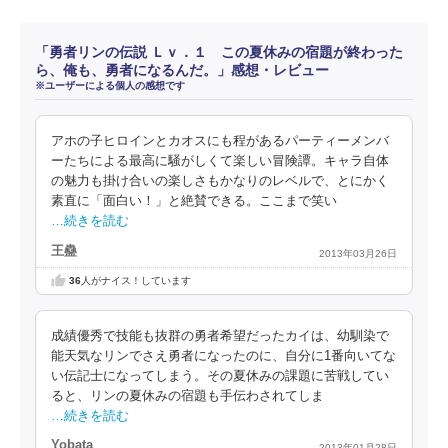
「勇者リンの伝説 Ｌｖ．１ この夏休みの宿題が終わった
ら、俺も、勇者になるんだ。」感想・レビュー
※ユーザーによる個人の感想です
アホの子ヒロインとカオスにも程があるパーティーメンバ
ーたちによる最高に騒がしくて楽しい冒険譚。キャラ自体
の魅力も掛け合いの楽しさもかなりのレベルで、とにかく
素直に「面白い！」と絶賛できる。ここまで笑い
…続きを読む
王蠱
2013年03月26日
36
人がナイス！しています
成績優秀で技能も抜群の勇者希望だったカイは、幼馴染で
能天気なリンでさえ勇者になったのに、自分に1番向いてな
い伝記士になってしまう。その夏休みの課題に苦戦してい
ると、リンの夏休みの宿題も手伝わされてしま
…続きを読む
Yobata
2013年01月28日