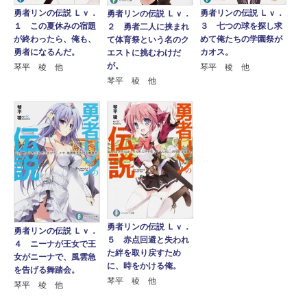
勇者リンの伝説 Ｌｖ．
勇者リンの伝説 Ｌｖ．
勇者リンの伝説 Ｌｖ．
１ この夏休みの宿題
３ 七つの球を探し求
２ 勇者二人に挟まれ
が終わったら、俺も、
めて俺たちの学園祭が
て体育祭という名のク
勇者になるんだ。
カオス。
エストに挑むわけだ
が。
琴平 稜 他
琴平 稜 他
琴平 稜 他
勇者リンの伝説 Ｌｖ．
勇者リンの伝説 Ｌｖ．
５ 赤点回避と失われ
４ ニーナが王女で王
た絆を取り戻すため
女がニーナで、風雲急
に、時をかける俺。
を告げる舞踏会。
琴平 稜 他
琴平 稜 他