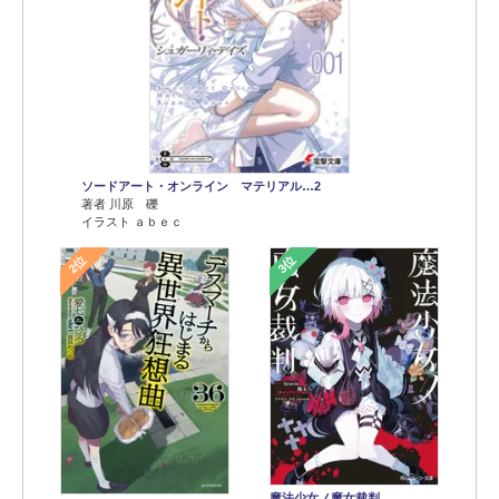
ソードアート・オンライン マテリアル…2
著者 川原 礫
イラスト ａｂｅｃ
2位
3位
魔法少女ノ魔女裁判