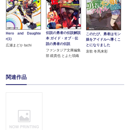
伝説の勇者の伝説解説
Hero and Daughte
このたび、勇者はモン
本 ガイド・オブ・伝
r(1)
娘をアイドルへ導くこ
説の勇者の伝説
とになりました
広瀬まどか tachi
ファンタジア文庫編集
哀歌 冬馬来彩
部 鏡貴也 とよた瑣織
関連作品