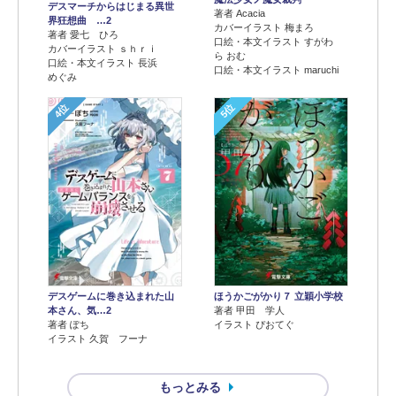
デスマーチからはじまる異世
著者 Acacia
界狂想曲 …2
カバーイラスト 梅まろ
著者 愛七 ひろ
口絵・本文イラスト すがわ
カバーイラスト ｓｈｒｉ
ら おむ
口絵・本文イラスト 長浜
口絵・本文イラスト maruchi
めぐみ
4位
5位
デスゲームに巻き込まれた山
ほうかごがかり７ 立穎小学校
本さん、気…2
著者 甲田 学人
著者 ぽち
イラスト ぴおてぐ
イラスト 久賀 フーナ
もっとみる