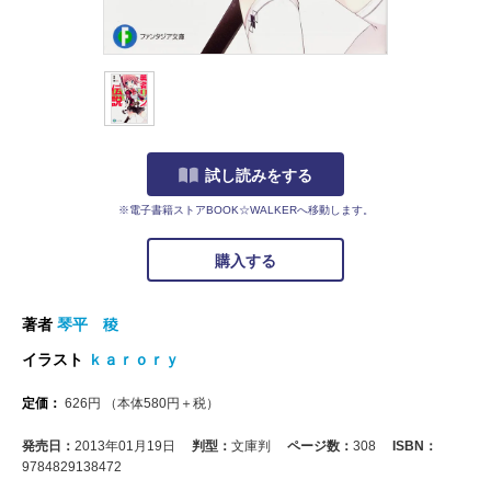
試し読みをする
※電子書籍ストアBOOK☆WALKERへ移動します。
購入する
著者
琴平 稜
イラスト
ｋａｒｏｒｙ
定価：
626
円
（本体
580
円＋税）
発売日：
2013年01月19日
判型：
文庫判
ページ数：
308
ISBN：
9784829138472