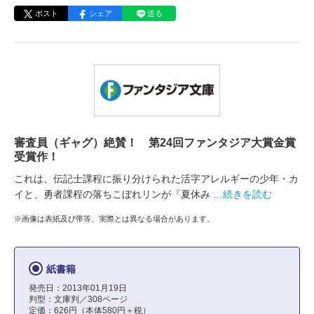
ポスト
シェア
送る
審査員（ギャグ）絶賛！ 第24回ファンタジア大賞金賞
受賞作！
これは、伝記士課程に振り分けられた活字アレルギーの少年・カ
イと、勇者課程の落ちこぼれリンが『夏休み
…続きを読む
※画像は表紙及び帯等、実際とは異なる場合があります。
紙書籍
発売日：2013年01月19日
判型：文庫判／308ページ
定価：626円（本体580円＋税）