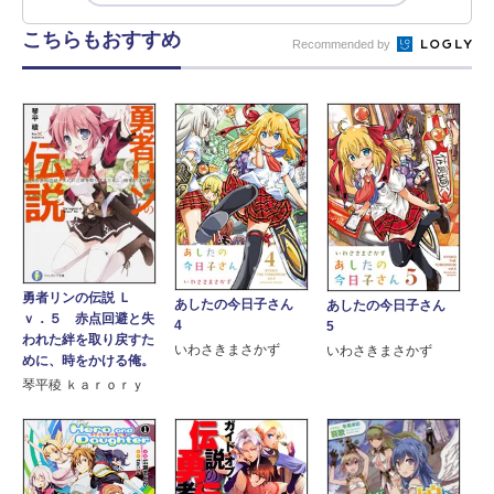
こちらもおすすめ
Recommended by
勇者リンの伝説 Ｌ
あしたの今日子さん
あしたの今日子さん
ｖ．５ 赤点回避と失
4
5
われた絆を取り戻すた
いわさきまさかず
いわさきまさかず
めに、時をかける俺。
琴平稜 ｋａｒｏｒｙ