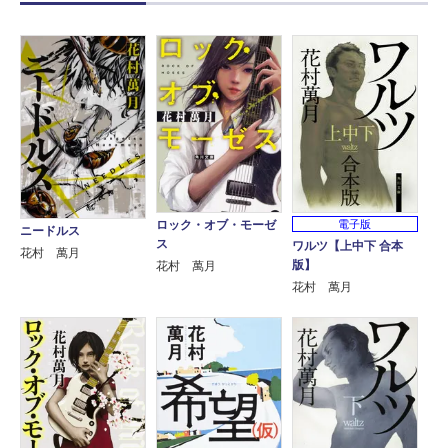
ロック・オブ・モーゼ
電子版
ニードルス
ス
ワルツ【上中下 合本
花村 萬月
版】
花村 萬月
花村 萬月