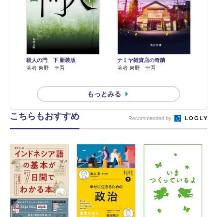
殺人の門 下 新装版
ナミヤ雑貨店の奇蹟
著者 東野 圭吾
著者 東野 圭吾
もっとみる
こちらもおすすめ
Recommended by