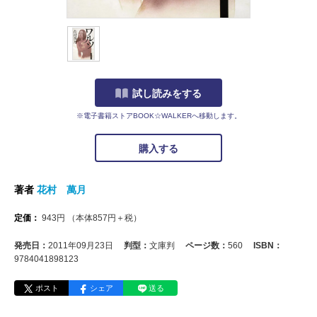
試し読みをする
※電子書籍ストアBOOK☆WALKERへ移動します。
購入する
著者
花村 萬月
定価：
943
円
（本体
857
円＋税）
発売日：
2011年09月23日
判型：
文庫判
ページ数：
560
ISBN：
9784041898123
ポスト
シェア
送る