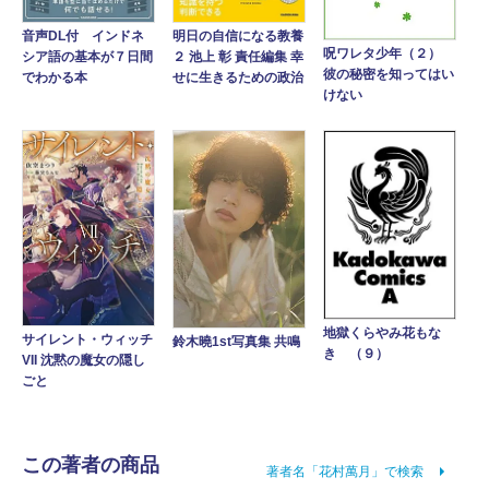
音声DL付 インドネ
明日の自信になる教養
呪ワレタ少年（２）
シア語の基本が７日間
２ 池上 彰 責任編集 幸
彼の秘密を知ってはい
でわかる本
せに生きるための政治
けない
地獄くらやみ花もな
サイレント・ウィッチ
鈴木曉1st写真集 共鳴
き （９）
VII 沈黙の魔女の隠し
ごと
この著者の商品
著者名「花村萬月」で検索