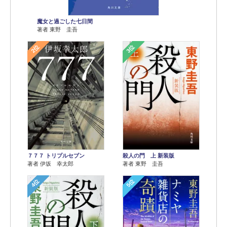
魔女と過ごした七日間
著者 東野 圭吾
2位
3位
７７７ トリプルセブン
殺人の門 上 新装版
著者 伊坂 幸太郎
著者 東野 圭吾
4位
5位