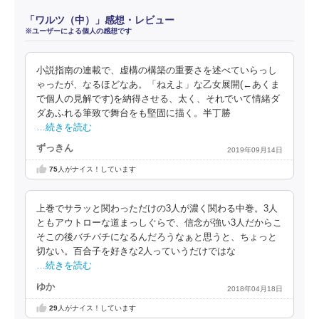
「ワルツ（中）」感想・レビュー
※ユーザーによる個人の感想です
小説指南の連載で、虚構の構築の重要さを述べていらっし
ゃったが、なるほどなあ。「ねえよ」な乙女展開(←あくま
で個人の見解です)を納得させる、太く、それでいて情緒ダ
ダあふれる筆致で舞台をも堅固に描く。半丁勝
…続きを読む
ずっきん
2019年09月14日
75
人がナイス！しています
上巻でサラッと関わっただけの3人が濃く関わる中巻。3人
ともアウトローな道まっしぐらで、信念が強い3人だからこ
そこの後バチバチになるんだろうなぁと思うと、ちょっと
切ない。百合子を好きな2人っていうだけではな
…続きを読む
ゆか
2018年04月18日
29
人がナイス！しています