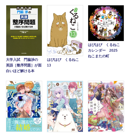
はぴはぴ くるねこ
カレンダー 2025
ねこまたの町
大学入試 門脇渉の
はぴはぴ くるねこ
英語［整序問題］が面
13
白いほど解ける本