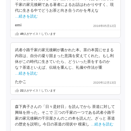
千家の家元後嗣である著者によるお話はわかりやすく、現
代に生きる中でどうお茶と向き合うのかを考えな
…続きを読む
emi
2016年05月12日
49
人がナイス！しています
武者小路千家の家元後嗣が書かれた本。茶の本質にせまる
内容は、自分の凝り固まった意識を変えてくれた。もし利
休がこの時代に生きていたら、どういった茶をするのか
な？茶道といえば、伝統を重んじ、礼儀や作法が重
…続きを読む
たかこ
2020年12月13日
22
人がナイス！しています
森下典子さんの「日々是好日」を読んでから 茶道に対して
興味を持った。そこで 三つの千家の一つである武者小路千
家の家元後嗣の千宗屋さんのこの本を読んだ。ざっと 茶道
の歴史を説明し 今日の茶道の現状や 模索し
…続きを読む