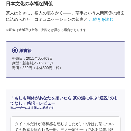
日本文化の幸福な関係
茶人はときに、客人の裏をかく――。茶事という人間関係の縮図
に込められた、コミュニケーションの知恵と
…続きを読む
※画像は表紙及び帯等、実際とは異なる場合があります。
紙書籍
発売日：2011年05月09日
判型：新書判／216ページ
定価：880円（本体800円＋税）
「もしも利休があなたを招いたら 茶の湯に学ぶ”逆説”のも
てなし」感想・レビュー
※ユーザーによる個人の感想です
タイトルだけが違和感を感じましたが、中身はお茶につい
ての教養を得られる一冊。三大千家の一つである武者小路