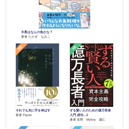
今夜はなんの魚かな？
著者 たかぎ なおこ
2位
3位
それでも光に手を伸ばす
ずる賢い人のための億万長者
著者 Payao
入門 成功…2
著者 佐野 Mykey 義仁