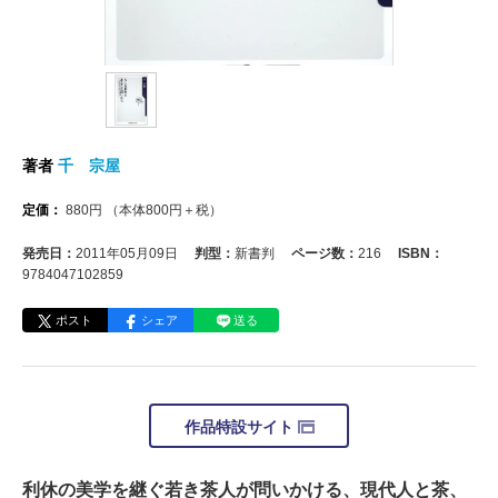
著者
千 宗屋
定価：
880
円
（本体
800
円＋税）
発売日：
2011年05月09日
判型：
新書判
ページ数：
216
ISBN：
9784047102859
ポスト
シェア
送る
作品特設サイト
利休の美学を継ぐ若き茶人が問いかける、現代人と茶、