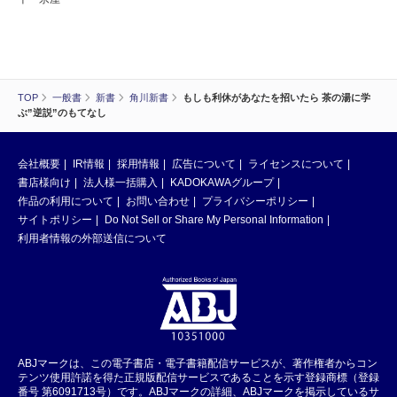
TOP
一般書
新書
角川新書
もしも利休があなたを招いたら 茶の湯に学
ぶ”逆説”のもてなし
会社概要
IR情報
採用情報
広告について
ライセンスについて
書店様向け
法人様一括購入
KADOKAWAグループ
作品の利用について
お問い合わせ
プライバシーポリシー
サイトポリシー
Do Not Sell or Share My Personal Information
利用者情報の外部送信について
ABJマークは、この電子書店・電子書籍配信サービスが、著作権者からコン
テンツ使用許諾を得た正規版配信サービスであることを示す登録商標（登録
番号 第6091713号）です。ABJマークの詳細、ABJマークを掲示しているサ