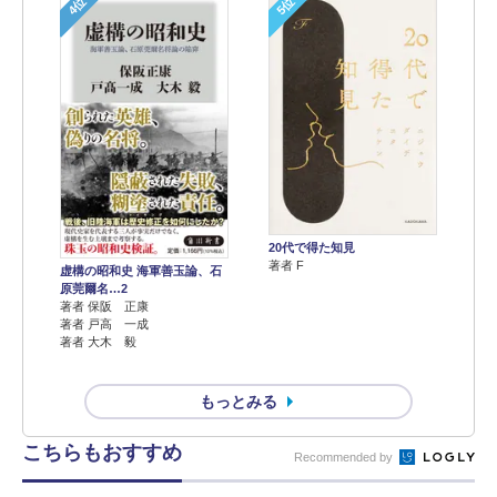
4位
5位
20代で得た知見
著者 F
虚構の昭和史 海軍善玉論、石
原莞爾名…2
著者 保阪 正康
著者 戸高 一成
著者 大木 毅
もっとみる
こちらもおすすめ
Recommended by