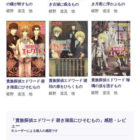
の瞳が映すもの
き月夜に浮かぶもの
き古城に眠るもの
椹野 道流 他
椹野 道流 他
椹野 道流 他
貴族探偵エドワード 瑠
貴族探偵エドワード 琥
貴族探偵エドワード 碧
璃の涙を流すもの
珀の扉をひらくもの
き湖底にひそむもの
椹野 道流 他
椹野 道流 他
椹野 道流 他
「貴族探偵エドワード 碧き湖底にひそむもの」感想・レビ
ュー
※ユーザーによる個人の感想です