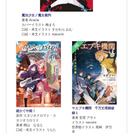
魔法少女ノ魔女裁判
著者 Acacia
カバーイラスト 梅まろ
口絵・本文イラスト すがわら おむ
口絵・本文イラスト maruchi
2位
3位
ヤエブキ機関 千万丈塔踏破
超かぐや姫！
録１
原作 スタジオクロマト・ス
著者 安里 アサト
タジオコロリド
イラスト necomi
著者 桐山 なると
世界観イラスト 尾崎 伊万
口絵・本文イラスト うらた
里