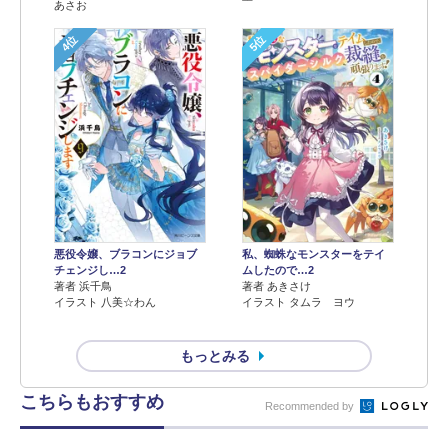
あさお
4位
5位
悪役令嬢、ブラコンにジョブ
私、蜘蛛なモンスターをテイ
チェンジし…2
ムしたので…2
著者 浜千鳥
著者 あきさけ
イラスト 八美☆わん
イラスト タムラ ヨウ
もっとみる
こちらもおすすめ
Recommended by