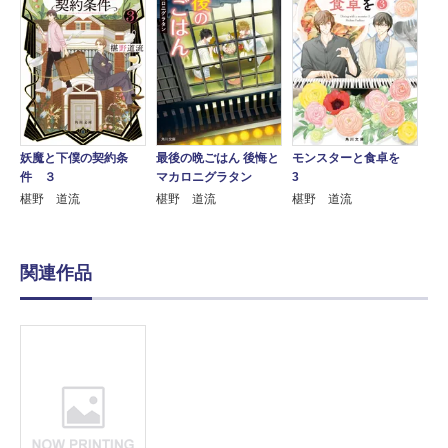
妖魔と下僕の契約条
最後の晩ごはん 後悔と
モンスターと食卓を
件 ３
マカロニグラタン
3
椹野 道流
椹野 道流
椹野 道流
関連作品