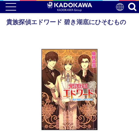
貴族探偵エドワード 碧き湖底にひそむもの