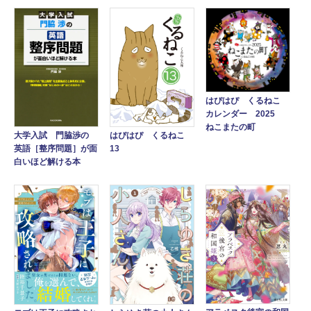
はぴはぴ くるねこ
カレンダー 2025
ねこまたの町
大学入試 門脇渉の
はぴはぴ くるねこ
英語［整序問題］が面
13
白いほど解ける本