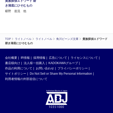
貴族探偵エドワード 碧
き湖底にひそむもの
椹野 道流 他
TOP
ライトノベル
ライトノベル
角川ビーンズ文庫
貴族探偵エドワード
碧き湖底にひそむもの
会社概要
IR情報
採用情報
広告について
ライセンスについて
書店様向け
法人様一括購入
KADOKAWAグループ
作品の利用について
お問い合わせ
プライバシーポリシー
サイトポリシー
Do Not Sell or Share My Personal Information
利用者情報の外部送信について