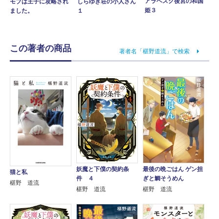
アラベスク後宮の和国
モブは王子に攻略され
しらゆき荘の小人さん
姫３
ました。
１
この著者の商品
著者名「椹野道流」で検索
妖魔と下僕の契約条
最後の晩ごはん ゲン担
猫と私
件 ４
ぎと鯛そうめん
椹野 道流
椹野 道流
椹野 道流