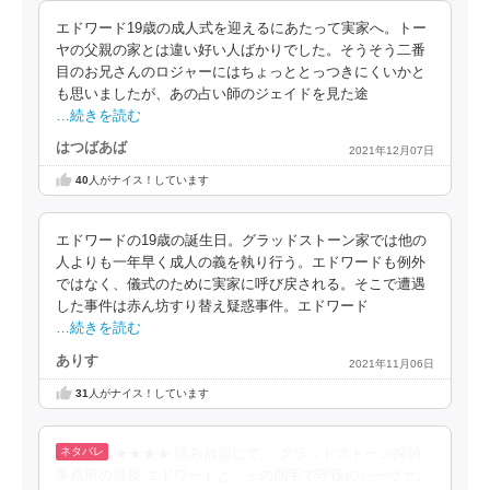
エドワード19歳の成人式を迎えるにあたって実家へ。トー
ヤの父親の家とは違い好い人ばかりでした。そうそう二番
目のお兄さんのロジャーにはちょっととっつきにくいかと
も思いましたが、あの占い師のジェイドを見た途
…続きを読む
はつばあば
2021年12月07日
40
人がナイス！しています
エドワードの19歳の誕生日。グラッドストーン家では他の
人よりも一年早く成人の義を執り行う。エドワードも例外
ではなく、儀式のために実家に呼び戻される。そこで遭遇
した事件は赤ん坊すり替え疑惑事件。エドワード
…続きを読む
ありす
2021年11月06日
31
人がナイス！しています
★★★★ 読み放題にて。 グラッドストーン探偵
事務所の所長:エドワードと、その助手で守役のシーヴァ、