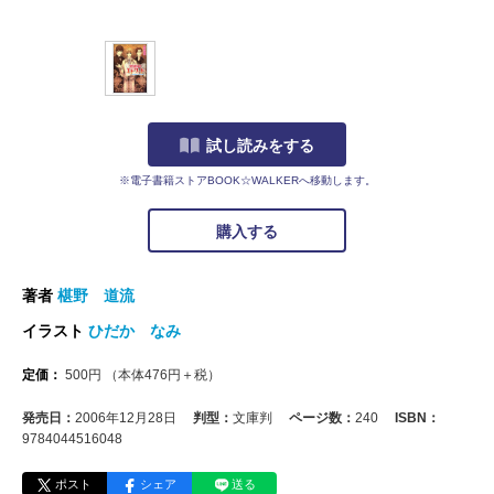
試し読みをする
※電子書籍ストアBOOK☆WALKERへ移動します。
購入する
著者
椹野 道流
イラスト
ひだか なみ
定価：
500
円
（本体
476
円＋税）
発売日：
2006年12月28日
判型：
文庫判
ページ数：
240
ISBN：
9784044516048
ポスト
シェア
送る