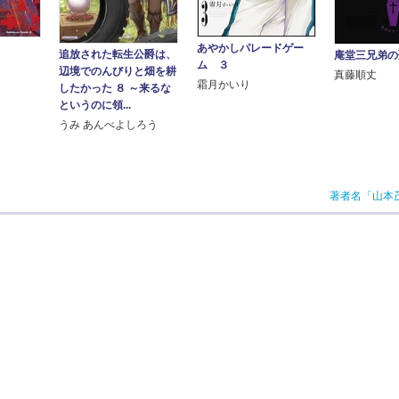
）
あやかしパレードゲー
追放された転生公爵は、
庵堂三兄弟の
ム ３
辺境でのんびりと畑を耕
真藤順丈
霜月かいり
したかった ８ ～来るな
というのに領...
うみ あんべよしろう
著者名「山本