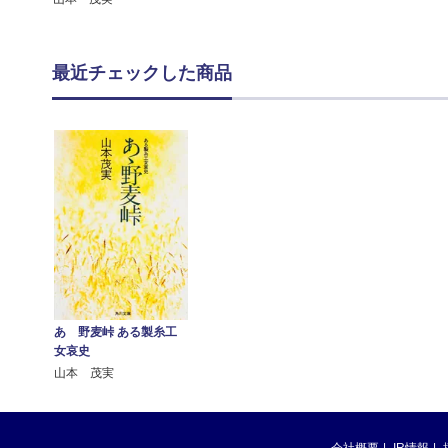
最近チェックした商品
あゝ野麦峠 ある製糸工
女哀史
山本 茂実