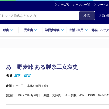
カテゴリ・ジャンル一覧
レーベル
検索
詳細
一般書
児童書
学習参考書
生活
実用
雑誌
ムック
・
・
あゝ野麦峠 ある製糸工女哀史
著者
山本 茂実
定価：
748
円 （本体
680
円＋税）
発売日：
1977年04月20日
判型：
文庫判
ページ数：
432
ISBN：
978404