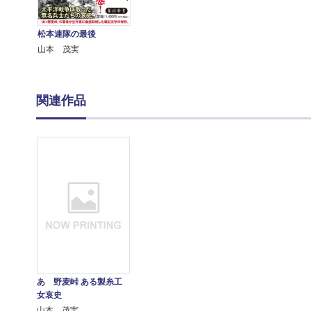
松本連隊の最後
山本 茂実
関連作品
あゝ野麦峠 ある製糸工
女哀史
山本 茂実