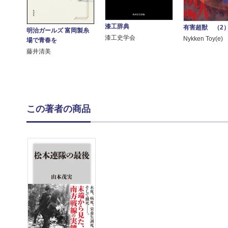
漆工辞典
有害超獣 （2
明治ガールズ 富岡製糸
漆工史学会
Nykken Toy(e)
場で青春を
藤井清美
この著者の商品