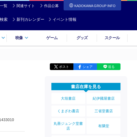
一覧
関連サイト
作品公募
KADOKAWA GROUP INFO
検索
新刊カレンダー
イベント情報
映像
ゲーム
グッズ
スクール
ポスト
シェア
送る
書店在庫を見る
大垣書店
紀伊國屋書店
くまざわ書店
三省堂書店
1433010
丸善ジュンク堂書
有隣堂
店