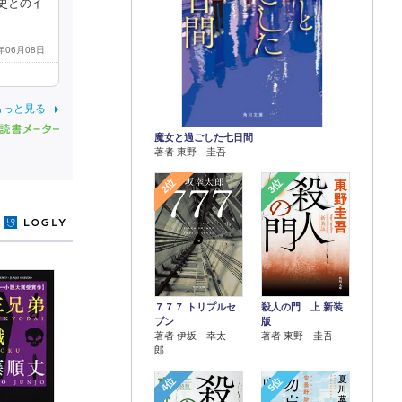
史とのイ
8年06月08日
もっと見る
魔女と過ごした七日間
著者 東野 圭吾
2位
3位
y
７７７ トリプルセ
殺人の門 上 新装
ブン
版
著者 伊坂 幸太
著者 東野 圭吾
郎
4位
5位