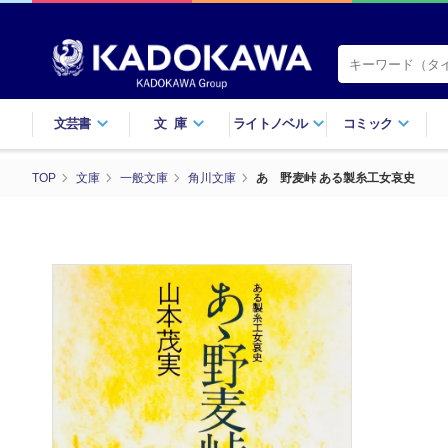
文芸書
文庫
ライトノベル
コミック
TOP
文庫
一般文庫
角川文庫
あゝ野麦峠 ある製糸工女哀史