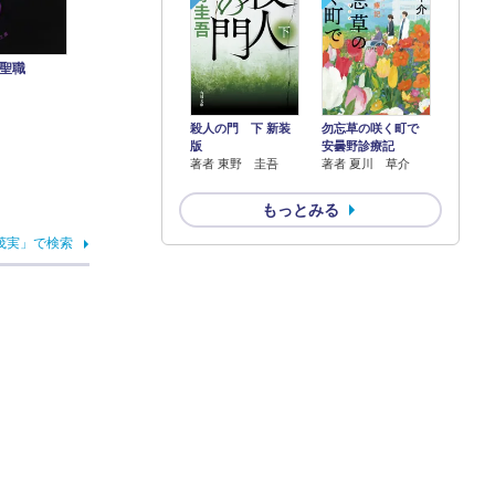
聖職
殺人の門 下 新装
勿忘草の咲く町で
版
安曇野診療記
著者 東野 圭吾
著者 夏川 草介
もっとみる
茂実」で検索