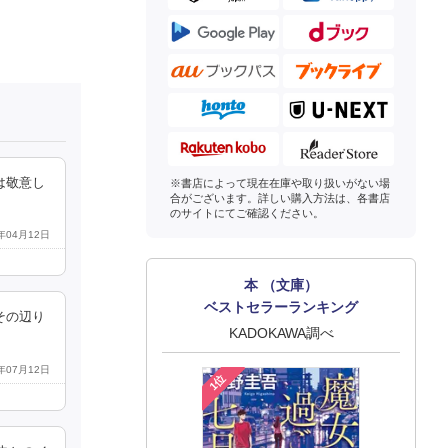
は敬意し
※書店によって現在在庫や取り扱いがない場
合がございます。詳しい購入方法は、各書店
のサイトにてご確認ください。
0年04月12日
本 （文庫）
ベストセラーランキング
その辺り
KADOKAWA調べ
4年07月12日
1位