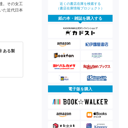
達。その女工
近くの書店在庫を検索する
（書店在庫情報プロジェクト）
いた近代日本
紙の本・雑誌を購入する
 ある製
電子版を購入