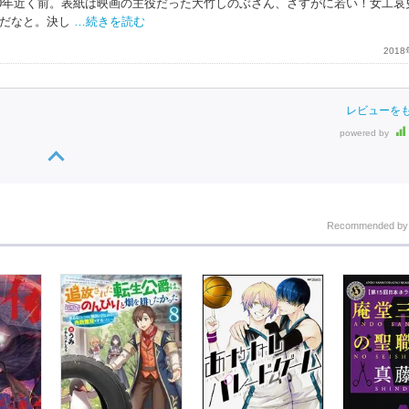
40年近く前。表紙は映画の主役だった大竹しのぶさん、さすがに若い！女工哀
だなと。決し
…続きを読む
201
レビューを
powered by
Recommended b