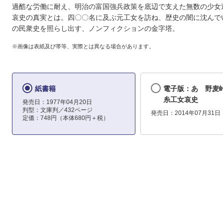
過酷な労働に耐え、明治の富国強兵政策を底辺で支えた無数の少女
哀史の真実とは。四〇〇名に及ぶ元工女を訪ね、歴史の闇に沈んで
の民衆史を照らし出す、ノンフィクションの金字塔。
※画像は表紙及び帯等、実際とは異なる場合があります。
紙書籍
電子版：あゝ野麦峠
糸工女哀史
発売日：1977年04月20日
判型：文庫判／432ページ
発売日：2014年07月31日
定価：748円（本体680円＋税）