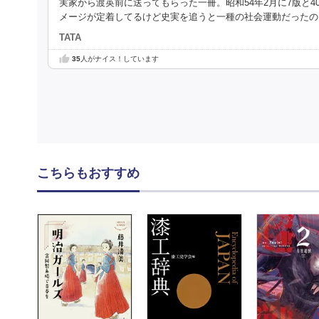
実家から渡英前に送ってもらった一冊。昭和54年2月に7版と
メージが定着してるけど史実を追うと一種の社会運動だったの
TATA
35
人がナイス！しています
こちらもおすすめ