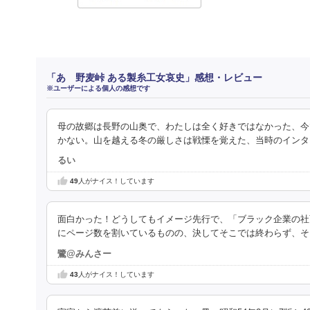
「あゝ野麦峠 ある製糸工女哀史」感想・レビュー
※ユーザーによる個人の感想です
母の故郷は長野の山奥で、わたしは全く好きではなかった、今
かない。山を越える冬の厳しさは戦慄を覚えた、当時のインタ
るい
49
人がナイス！しています
面白かった！どうしてもイメージ先行で、「ブラック企業の社
にページ数を割いているものの、決してそこでは終わらず、そ
鷺@みんさー
43
人がナイス！しています