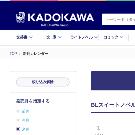
文芸書
文庫
ライトノベル
コミック
TOP
新刊カレンダー
絞り込み解除
発売月を指定する
BLスイートノベル
前月
今月
1
来月