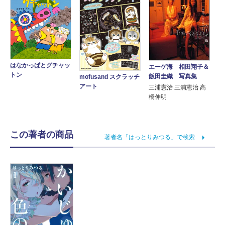
はなかっぱとグチャッ
エーゲ海 相田翔子＆
トン
飯田圭織 写真集
mofusand スクラッチ
アート
三浦憲治 三浦憲治 高
橋伸明
この著者の商品
著者名「はっとりみつる」で検索