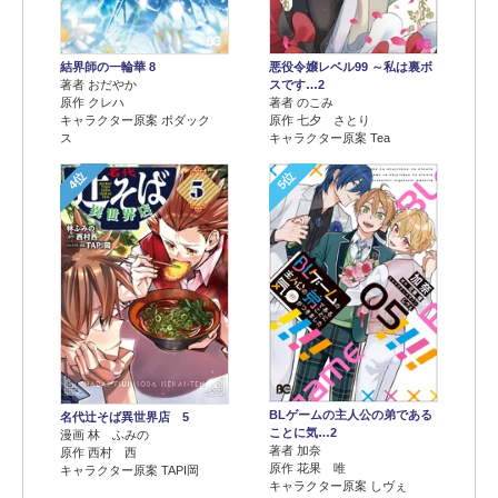
結界師の一輪華 8
悪役令嬢レベル99 ～私は裏ボ
著者 おだやか
スです…2
原作 クレハ
著者 のこみ
キャラクター原案 ボダック
原作 七夕 さとり
ス
キャラクター原案 Tea
4位
5位
BLゲームの主人公の弟である
名代辻そば異世界店 5
ことに気…2
漫画 林 ふみの
著者 加奈
原作 西村 西
原作 花果 唯
キャラクター原案 TAPI岡
キャラクター原案 しヴぇ