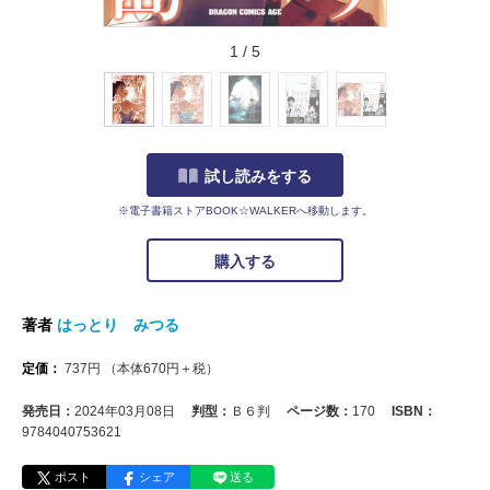
1
/
5
試し読みをする
※電子書籍ストアBOOK☆WALKERへ移動します。
購入する
著者
はっとり みつる
定価：
737
円
（本体
670
円＋税）
発売日：
2024年03月08日
判型：
Ｂ６判
ページ数：
170
ISBN：
9784040753621
ポスト
シェア
送る