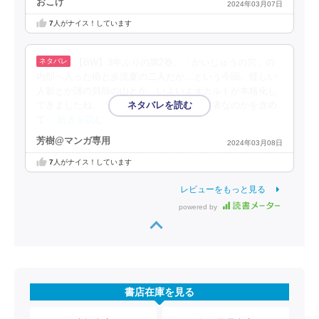
おこげ
2024年03月07日
7
人がナイス！しています
【BW】3年ぶりの第2巻。「かいじゅうの穴」の
内部へ入った棔と歩流夏の二人だが…という今回。怪しい
人影とか謎の貝殻の山とか、いよいよオカルトが本格化し
てきましたね。「かいじゅうさん」とは何者なのかを含め
て
…続きを読む
芳樹@マンガ専用
2024年03月08日
7
人がナイス！しています
レビューをもっと見る
powered by
書店在庫を見る