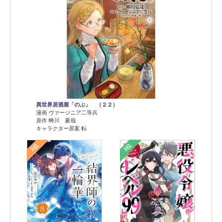
異世界居酒屋「のぶ」 （２２）
漫画 ヴァージニア二等兵
原作 蝉川 夏哉
キャラクター原案 転
2位
3位