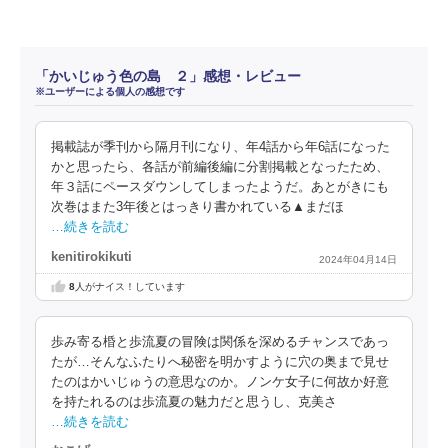
「かいじゅう色の島 ２」感想・レビュー
※ユーザーによる個人の感想です
掲載誌が季刊から隔月刊になり、年4話から年6話になった
かと思ったら、各話が前編後編に分割掲載となったため、
年３話にペースダウンしてしまったようだ。あとがきにも
次巻はまた3年後とはっきり書かれている▲まだほ
…続きを読む
kenitirokikuti
2024年04月14日
8
人がナイス！しています
歩み寄る棔と歩流夏の冒険は関係を深めるチャンスであっ
たが…そんなふたりへ秘密を明かすように穴の奥まで見せ
たのはかいじゅうの意思なのか。ノンケ女子に何故か好意
を持たれるのは歩流夏の魅力だと思うし、克美さ
…続きを読む