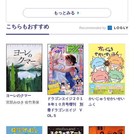
もっとみる
こちらもおすすめ
Recommended by
ヨーレのクマー
かいじゅうせかいせい
ドラゴンエイジ２０１
宮部みゆき 佐竹美保
ふく
８年１０月号増刊 別
冊ドラゴンエイジ V
OL.５