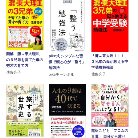
図解「灘→東大理III」
「灘→東大理ＩＩＩ」
pike式 シンプルな習
の３兄弟を育てた母の
３兄弟の母が教える中
慣で頭と心が「整う」
秀才の育て方
学受験勉強法
勉強法
佐藤亮子
佐藤亮子
pikeチャンネル
超訳こども「フロムの
言葉」 自分から愛せ