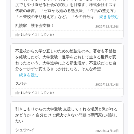
度でもやり直せる社会の実現」を目指す、株式会社キズキ
代表の著書。 「ゼロから始める勉強法」「生活の整え方」
「不登校の乗り越え方」など。 「今の自分は
…続きを読む
乱読家 護る会支持！
2022年12月19日
5
人がナイス！しています
不登校からの学び直しのための勉強法の本。著者も不登校
を経験したが、大学受験・進学をとおして生きる世界が変
わったという。大学進学による新生活が、不登校だった自
分を一歩ずつ変えるきっかけになる。そんな希望
…続きを読む
スパナ
2022年12月14日
3
人がナイス！しています
引きこもりからの大学受験 支援してくれる場所と繋がれる
かどうか？ 自分だけで解決できない問題は専門家に相談し
たい
シュウヘイ
2023年04月10日