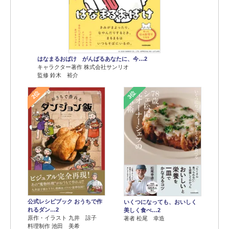
はなまるおばけ がんばるあなたに、今…2
キャラクター著作 株式会社サンリオ
監修 鈴木 裕介
2位
3位
公式レシピブック おうちで作
いくつになっても、おいしく
れるダン…2
美しく食べ…2
原作・イラスト 九井 諒子
著者 松尾 幸造
料理制作 池田 美希