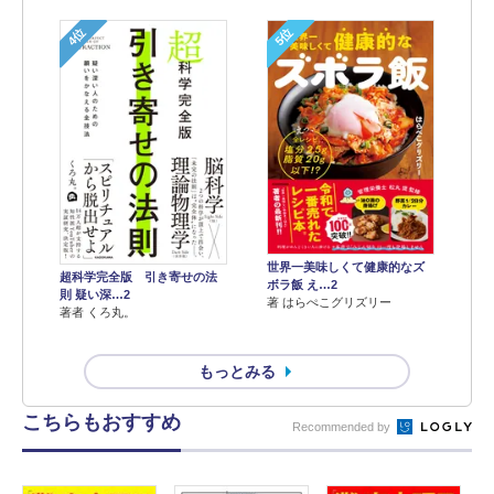
4位
5位
世界一美味しくて健康的なズ
超科学完全版 引き寄せの法
ボラ飯 え…2
則 疑い深…2
著 はらぺこグリズリー
著者 くろ丸。
もっとみる
こちらもおすすめ
Recommended by