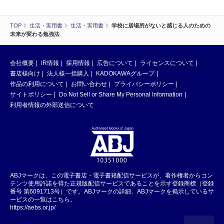
TOP
生活・実用書
生活・実用書
学校に居場所がないと感じる人のための
未来が変わる勉強法
会社概要
IR情報
採用情報
広告について
ライセンスについて
書店様向け
法人様一括購入
KADOKAWAグループ
作品の利用について
お問い合わせ
プライバシーポリシー
サイトポリシー
Do Not Sell or Share My Personal Information
利用者情報の外部送信について
ABJマークは、この電子書店・電子書籍配信サービスが、著作権者からコン
テンツ使用許諾を得た正規版配信サービスであることを示す登録商標（登録
番号 第6091713号）です。ABJマークの詳細、ABJマークを掲示しているサ
ービスの一覧はこちら。
https://aebs.or.jp/