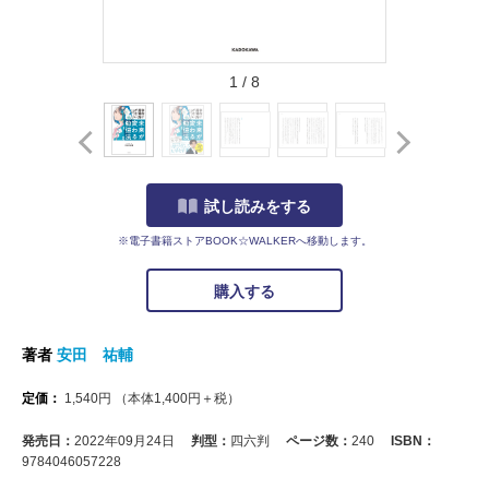
1
/
8
試し読みをする
※電子書籍ストアBOOK☆WALKERへ移動します。
購入する
著者
安田 祐輔
定価：
1,540
円
（本体
1,400
円＋税）
発売日：
2022年09月24日
判型：
四六判
ページ数：
240
ISBN：
9784046057228