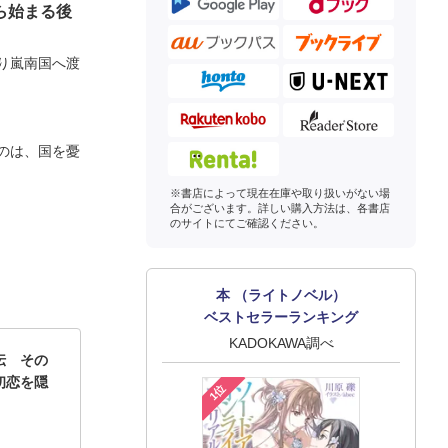
ら始まる後
り嵐南国へ渡
のは、国を憂
※書店によって現在在庫や取り扱いがない場
合がございます。詳しい購入方法は、各書店
のサイトにてご確認ください。
本 （ライトノベル）
ベストセラーランキング
KADOKAWA調べ
伝 その
初恋を隠
1位
】