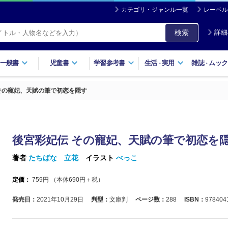
カテゴリ・ジャンル一覧
レーベル
検索
詳細
一般書
児童書
学習参考書
生活
実用
雑誌
ムック
・
・
その寵妃、天賦の筆で初恋を隠す
後宮彩妃伝 その寵妃、天賦の筆で初恋を
著者
たちばな 立花
イラスト
べっこ
定価：
759
円 （本体
690
円＋税）
発売日：
2021年10月29日
判型：
文庫判
ページ数：
288
ISBN：
978404