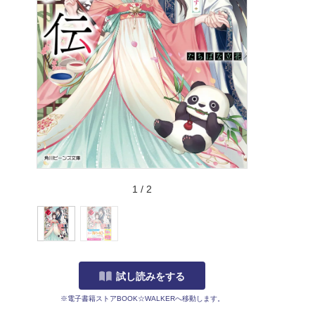
1
/
2
試し読みをする
※電子書籍ストアBOOK☆WALKERへ移動します。