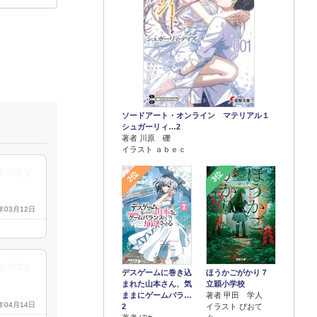
ソードアート・オンライン マテリアル１
シュガーリィ…2
著者 川原 礫
イラスト ａｂｅｃ
愛の祖父
2位
3位
2年03月12日
た惚気)
デスゲームに巻き込
ほうかごがかり７
まれた山本さん、気
立穎小学校
ままにゲームバラ…
著者 甲田 学人
2年04月14日
2
イラスト ぴおて