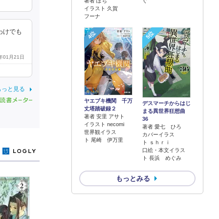
著者 ぽち
ぐ
イラスト 久賀
フーナ
わけでも
4位
5位
2年01月21日
もっと見る
ヤエブキ機関 千万
デスマーチからはじ
丈塔踏破録２
まる異世界狂想曲
著者 安里 アサト
36
イラスト necomi
著者 愛七 ひろ
世界観イラス
カバーイラス
ト 尾崎 伊万里
ト ｓｈｒｉ
口絵・本文イラス
y
ト 長浜 めぐみ
もっとみる