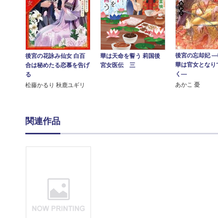
後宮の忘却妃 
華は天命を誓う 莉国後
後宮の花詠み仙女 白百
華は官女となり
宮女医伝 三
合は秘めたる恋慕を告げ
く―
る
あかこ 憂
松藤かるり 秋鹿ユギリ
関連作品