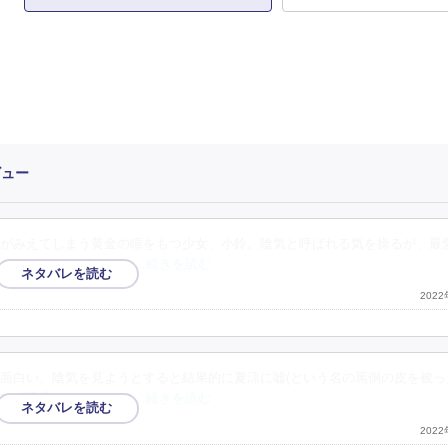
ビュー
がみえてしまう黄金の瞳をもつ少女、小鈴。陰気と呼ばれる気を操るが、最
。そこでパンダのよう
…続きを読む
202
面白い。陰気を見ようとすると結果的に夏涼に嘘(という名の罵倒の皮を被っ
マゾ疑惑をうみそう。
…続きを読む
202