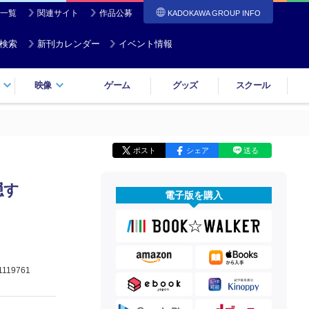
一覧
関連サイト
作品公募
KADOKAWA GROUP INFO
検索
新刊カレンダー
イベント情報
映像
ゲーム
グッズ
スクール
ポスト
シェア
送る
隠す
電子版を購入
1119761