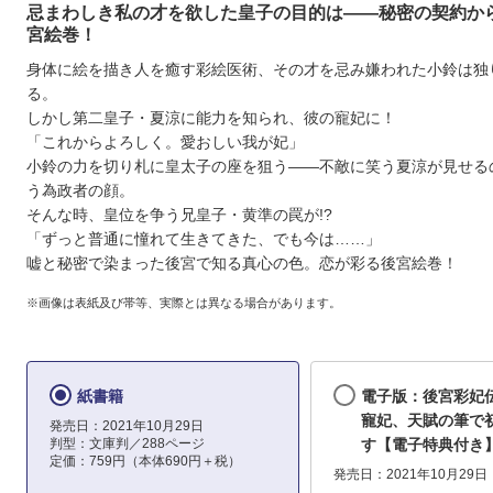
忌まわしき私の才を欲した皇子の目的は――秘密の契約か
宮絵巻！
身体に絵を描き人を癒す彩絵医術、その才を忌み嫌われた小鈴は独
る。
しかし第二皇子・夏涼に能力を知られ、彼の寵妃に！
「これからよろしく。愛おしい我が妃」
小鈴の力を切り札に皇太子の座を狙う――不敵に笑う夏涼が見せる
う為政者の顔。
そんな時、皇位を争う兄皇子・黄準の罠が!?
「ずっと普通に憧れて生きてきた、でも今は……」
嘘と秘密で染まった後宮で知る真心の色。恋が彩る後宮絵巻！
※画像は表紙及び帯等、実際とは異なる場合があります。
紙書籍
電子版：後宮彩妃
寵妃、天賦の筆で
発売日：2021年10月29日
判型：文庫判／288ページ
す【電子特典付き
定価：759円（本体690円＋税）
発売日：2021年10月29日