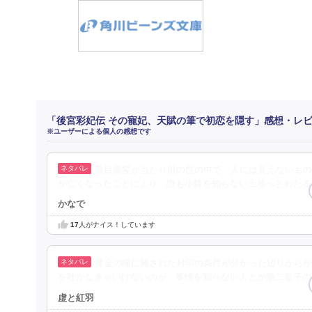
「後宮彩妃伝 その寵妃、天賦の筆で初恋を隠す」感想・レ
※ユーザーによる個人の感想です
黒目黒髪が当たり前の世の中で、人には見えないもの
が亡くなったことにより、誰も小鈴を知らない土地へとわたる
かなで
17
人がナイス！しています
黄金の瞳に施された封印の条件が分かった辺りからが
を吐かなきゃいけないのが、事情を知らない人とか第二皇子の
虚と紅羽