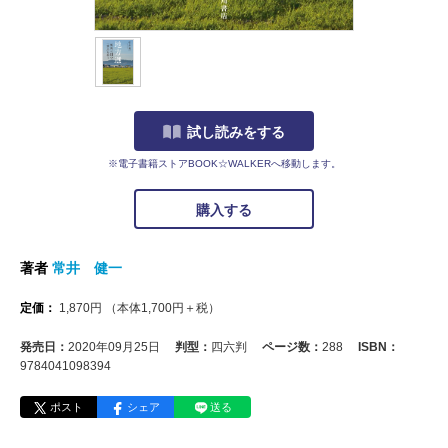
試し読みをする
※電子書籍ストアBOOK☆WALKERへ移動します。
購入する
著者
常井 健一
定価：
1,870
円
（本体
1,700
円＋税）
発売日：
2020年09月25日
判型：
四六判
ページ数：
288
ISBN：
9784041098394
ポスト
シェア
送る