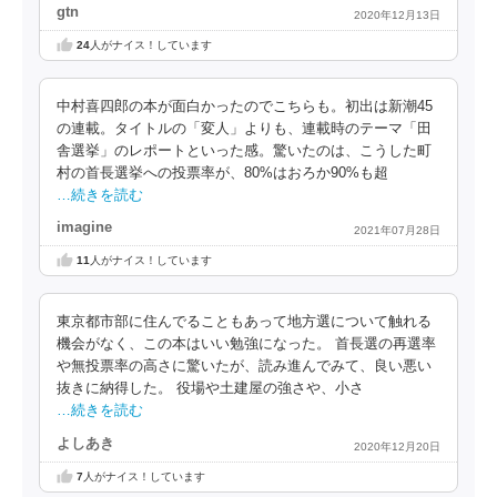
gtn
2020年12月13日
24
人がナイス！しています
中村喜四郎の本が面白かったのでこちらも。初出は新潮45
の連載。タイトルの「変人」よりも、連載時のテーマ「田
舎選挙」のレポートといった感。驚いたのは、こうした町
村の首長選挙への投票率が、80%はおろか90%も超
…続きを読む
imagine
2021年07月28日
11
人がナイス！しています
東京都市部に住んでることもあって地方選について触れる
機会がなく、この本はいい勉強になった。 首長選の再選率
や無投票率の高さに驚いたが、読み進んでみて、良い悪い
抜きに納得した。 役場や土建屋の強さや、小さ
…続きを読む
よしあき
2020年12月20日
7
人がナイス！しています