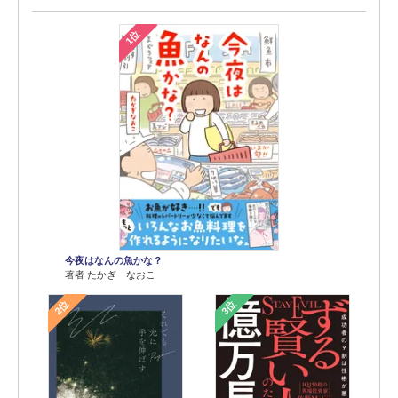
1位
今夜はなんの魚かな？
著者 たかぎ なおこ
2位
3位