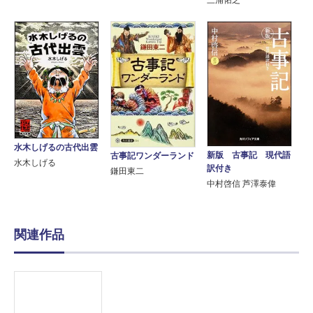
三浦佑之
水木しげるの古代出雲
新版 古事記 現代語
古事記ワンダーランド
水木しげる
訳付き
鎌田東二
中村啓信 芦澤泰偉
関連作品