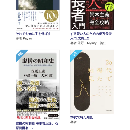
それでも光に手を伸ばす
ずる賢い人のための億万長者
著者 Payao
入門 成功…2
著者 佐野 Mykey 義仁
4位
5位
20代で得た知見
著者 F
虚構の昭和史 海軍善玉論、石
原莞爾名…2