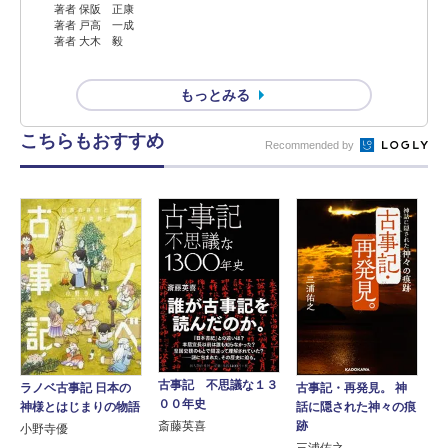
著者 保阪 正康
著者 戸高 一成
著者 大木 毅
もっとみる
こちらもおすすめ
Recommended by
古事記 不思議な１３
ラノベ古事記 日本の
古事記・再発見。 神
００年史
神様とはじまりの物語
話に隠された神々の痕
斎藤英喜
跡
小野寺優