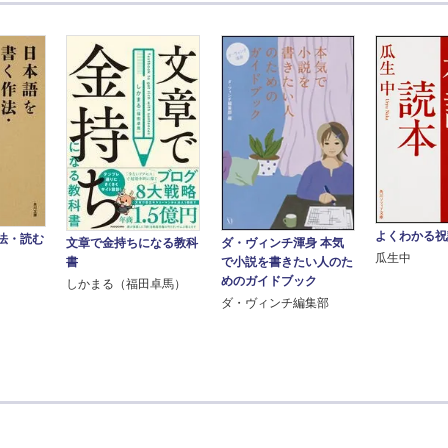
よくわかる祝
法・読む
文章で金持ちになる教科
ダ・ヴィンチ渾身 本気
瓜生中
書
で小説を書きたい人のた
めのガイドブック
しかまる（福田卓馬）
ダ・ヴィンチ編集部