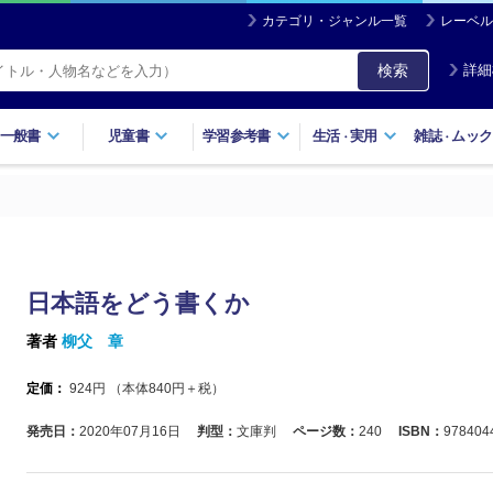
カテゴリ・ジャンル一覧
レーベル
検索
詳細
一般書
児童書
学習参考書
生活
実用
雑誌
ムック
・
・
日本語をどう書くか
著者
柳父 章
定価：
924
円 （本体
840
円＋税）
発売日：
2020年07月16日
判型：
文庫判
ページ数：
240
ISBN：
978404