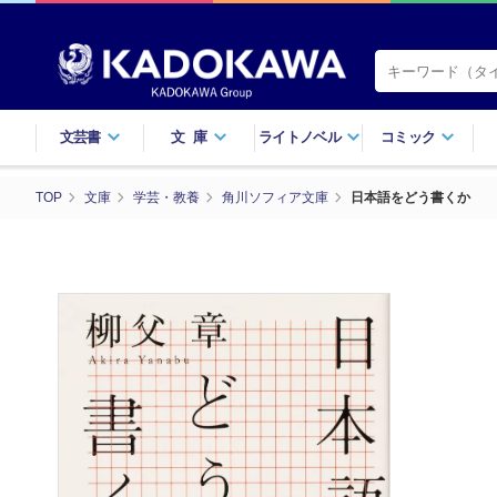
文芸書
文庫
ライトノベル
コミック
TOP
文庫
学芸・教養
角川ソフィア文庫
日本語をどう書くか