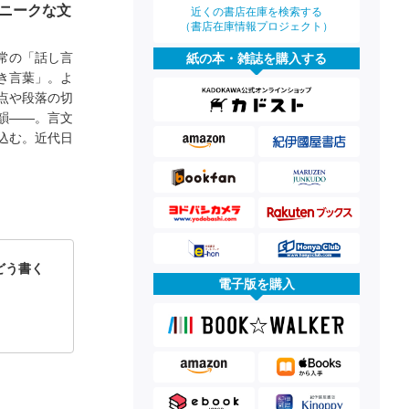
ニークな文
近くの書店在庫を検索する
（書店在庫情報プロジェクト）
常の「話し言
紙の本・雑誌を購入する
き言葉」。よ
点や段落の切
韻――。言文
込む。近代日
どう書く
電子版を購入