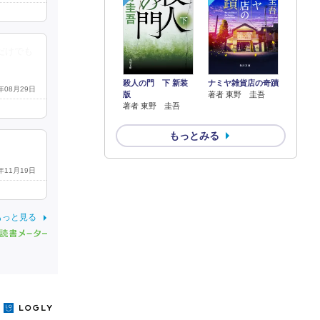
だけでも
殺人の門 下 新装
ナミヤ雑貨店の奇蹟
0年08月29日
版
著者 東野 圭吾
著者 東野 圭吾
もっとみる
2年11月19日
もっと見る
y