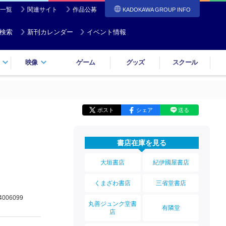
一覧
関連サイト
作品公募
KADOKAWA GROUP INFO
検索
新刊カレンダー
イベント情報
映像
ゲーム
グッズ
スクール
ポスト
シェア
送る
書店在庫を見る
大垣書店
紀伊國屋書店
くまざわ書店
三省堂書店
4006099
丸善ジュンク堂書
有隣堂
店