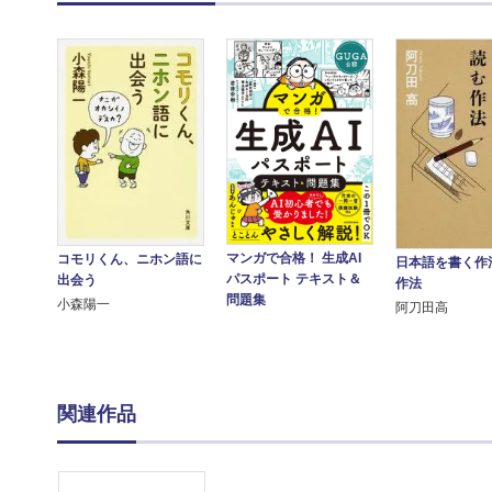
マンガで合格！ 生成AI
コモリくん、ニホン語に
日本語を書く作
パスポート テキスト＆
出会う
作法
問題集
小森陽一
阿刀田高
関連作品