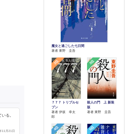
魔女と過ごした七日間
著者 東野 圭吾
2位
3位
７７７ トリプルセ
殺人の門 上 新装
ブン
版
著者 伊坂 幸太
著者 東野 圭吾
ている。
郎
4位
5位
2年11月21日