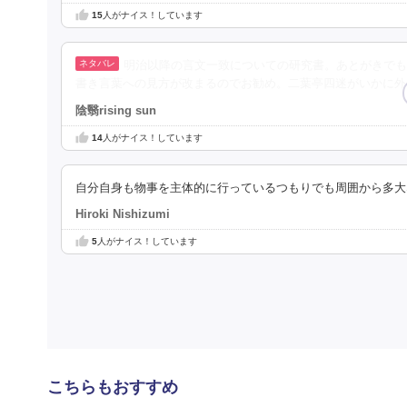
15
人がナイス！しています
明治以降の言文一致についての研究書。あとがきでも
書き言葉への見方が改まるのでお勧め。二葉亭四迷がいかに外
陰翳rising sun
14
人がナイス！しています
自分自身も物事を主体的に行っているつもりでも周囲から多大
Hiroki Nishizumi
5
人がナイス！しています
こちらもおすすめ