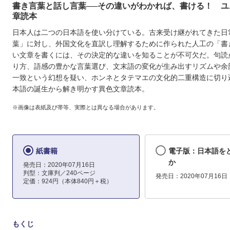
書き言葉と話し言葉──その違いがわかれば、書ける！ ユ
章読本
日本人は二つの日本語を使い分けている。古来受け継がれてきた日
葉」に対し、外国文化を直訳し理解するために作られた人工の「書
い文章を書くには、その決定的な違いを知ることが不可欠だ。句読
り方、語感の豊かな言葉選び、文末語の変化が生み出すリズムや余
一致という幻想を疑い、ホンネとタテマエの文化的二重構造に切り
本語の誕生から解き明かす異色文章読本。
※画像は表紙及び帯等、実際とは異なる場合があります。
紙書籍
電子版：日本語を
か
発売日：2020年07月16日
判型：文庫判／240ページ
発売日：2020年07月16日
定価：924円（本体840円＋税）
もくじ