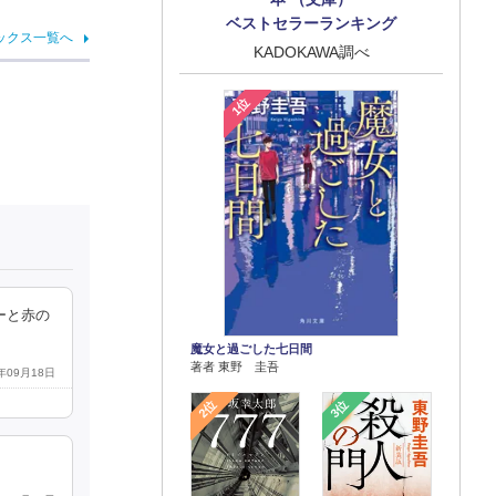
ベストセラーランキング
ックス一覧へ
KADOKAWA調べ
1位
ーと赤の
魔女と過ごした七日間
著者 東野 圭吾
2年09月18日
2位
3位