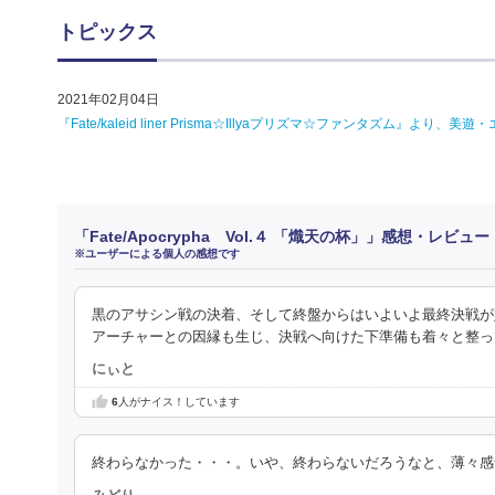
トピックス
2021年02月04日
『Fate/kaleid liner Prisma☆Illyaプリズマ☆ファンタズム』
「Fate/Apocrypha Vol.４ 「熾天の杯」」感想・レビュー
※ユーザーによる個人の感想です
黒のアサシン戦の決着、そして終盤からはいよいよ最終決戦が
アーチャーとの因縁も生じ、決戦へ向けた下準備も着々と整っ
にぃと
6
人がナイス！しています
終わらなかった・・・。いや、終わらないだろうなと、薄々感