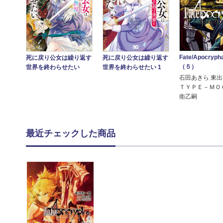
Fate/Apocry
死に戻り公女は繰り返す
死に戻り公女は繰り返す
（５）
世界を終わらせたい
世界を終わらせたい 1
石田あきら 東
ＴＹＰＥ－ＭＯ
衛乙嗣
最近チェックした商品