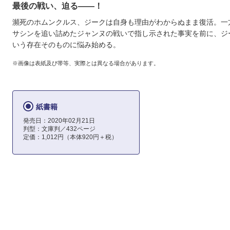
最後の戦い、迫る――！
瀕死のホムンクルス、ジークは自身も理由がわからぬまま復活。一方
サシンを追い詰めたジャンヌの戦いで指し示された事実を前に、ジ
いう存在そのものに悩み始める。
※画像は表紙及び帯等、実際とは異なる場合があります。
紙書籍
発売日：2020年02月21日
判型：文庫判／432ページ
定価：1,012円（本体920円＋税）