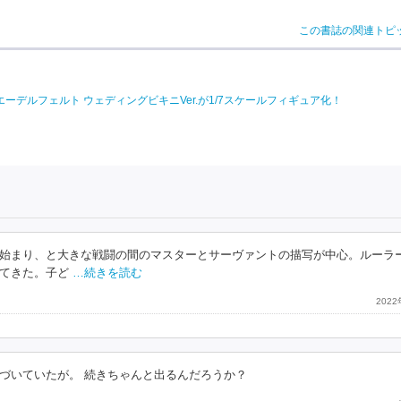
この書誌の関連トピ
より、美遊・エーデルフェルト ウェディングビキニVer.が1/7スケールフィギュア化！
始まり、と大きな戦闘の間のマスターとサーヴァントの描写が中心。ルーラ
てきた。子ど
…続きを読む
202
づいていたが。 続きちゃんと出るんだろうか？