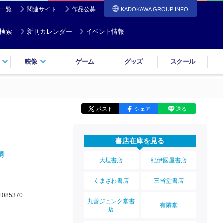
一覧
関連サイト
作品公募
KADOKAWA GROUP INFO
検索
新刊カレンダー
イベント情報
映像
ゲーム
グッズ
スクール
ポスト
シェア
送る
書店在庫を見る
嗣
大垣書店
紀伊國屋書店
くまざわ書店
三省堂書店
1085370
丸善ジュンク堂書
有隣堂
店