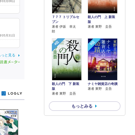
0年03月06日
７７７ トリプルセ
殺人の門 上 新装
ブン
版
著者 伊坂 幸太
著者 東野 圭吾
郎
0年05月31日
4位
5位
もっと見る
殺人の門 下 新装
ナミヤ雑貨店の奇蹟
版
著者 東野 圭吾
y
著者 東野 圭吾
もっとみる