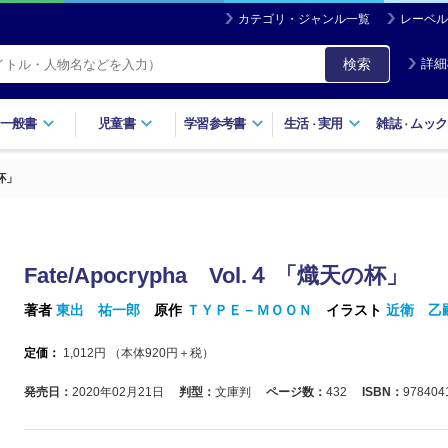
カテゴリ・ジャンル一覧
レーベル
検索
詳細
一般書
児童書
学習参考書
生活
実用
雑誌
ムック
・
・
の杯」
Fate/Apocrypha Vol.４ 「熾天の杯」
著者
東出 祐一郎
原作
ＴＹＰＥ－ＭＯＯＮ
イラスト
近衛 乙
定価：
1,012
円 （本体
920
円＋税）
発売日：
2020年02月21日
判型：
文庫判
ページ数：
432
ISBN：
978404