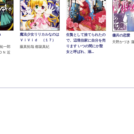
pha
魔法少女リリカルなのは
生贄として捨てられたの
傭兵の恋愛
ＶｉＶｉｄ （１７）
で、辺境伯家に自分を売
天野かづき 
ります いつの間にか聖
出祐一郎
藤真拓哉 都築真紀
女と呼ばれ、溺...
ＯＮ 近