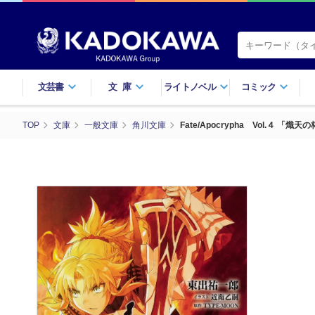
文芸書
文庫
ライトノベル
コミック
TOP
文庫
一般文庫
角川文庫
Fate/Apocrypha Vol.４ 「熾天