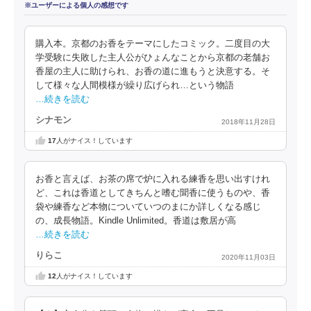
※ユーザーによる個人の感想です
購入本。京都のお香をテーマにしたコミック。二度目の大
学受験に失敗した主人公がひょんなことから京都の老舗お
香屋の主人に助けられ、お香の道に進もうと決意する。そ
して様々な人間模様が繰り広げられ…という物語
…続きを読む
シナモン
2018年11月28日
17
人がナイス！しています
お香と言えば、お茶の席で炉に入れる練香を思い出すけれ
ど、これは香道としてきちんと嗜む聞香に使うものや、香
袋や練香など本物についていつのまにか詳しくなる感じ
の、成長物語。Kindle Unlimited。香道は敷居が高
…続きを読む
りらこ
2020年11月03日
12
人がナイス！しています