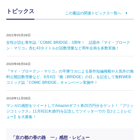
トピックス
この書誌の関連トピックス一覧へ
2021年03月26日
女性が読む青年誌「COMIC BRIDGE」3周年！ 話題作『マイ・ブローク
ン・マリコ』含む43タイトルが話数増量など周年企画を多数実施！
2020年08月04日
『マイ・ブロークン・マリコ』の平庫ワカによる新作短編掲載や人気作の無
料公開話数増量など、8月4日「橋（BRIDGE）の日」を記念して無料WEB
コミック誌「COMIC BRIDGE」キャンペーン実施中！
2018年11月08日
マンガの感想をツイートしてAmazonギフト券20万円分をゲット！『ブリッ
ジコミックス』11月8日(木)創刊を記念してツイッタ一での【ひとことレビ
ュー】を大募集！
「京の都の香の路 一」感想・レビュー