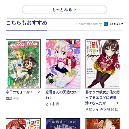
もっとみる
こちらもおすすめ
Recommended by
非オタの彼女が俺の持
今日のちょーか！ ２
窓香さんの天然なゆー
ってるエロゲに興味
わく
戎島実里
津々なんだが…… 1
とく村長
草壁レイ 滝沢慧 睦茸