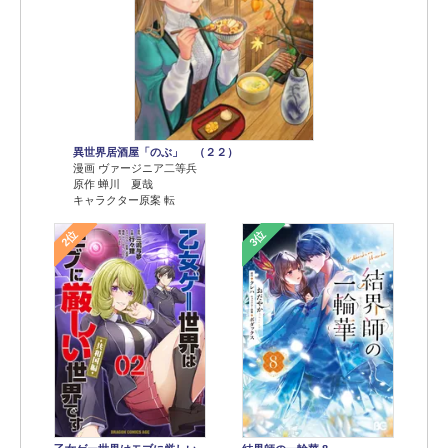
異世界居酒屋「のぶ」 （２２）
漫画 ヴァージニア二等兵
原作 蝉川 夏哉
キャラクター原案 転
2位
3位