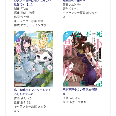
乙女ゲー世界はモブに厳しい
結界師の一輪華 8
世界です【…2
著者 おだやか
制作 FTops
原作 クレハ
原作 三嶋 与夢
キャラクター原案 ボダック
作画 行々狸
ス
キャラクター原案 孟達
構成 マツリ セイシロウ
4位
5位
不老不死少女の苗床旅行記
私、蜘蛛なモンスターをテイ
５
ムしたので…2
漫画 ふじはん
作画 さんねこ
原作 ルナ・ウサギ
原作 あきさけ
キャラクター原案 タムラ
ヨウ