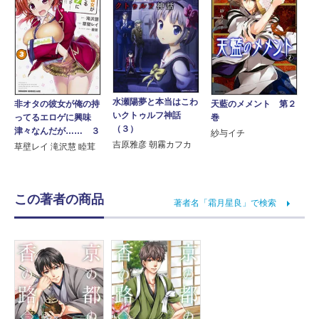
水瀬陽夢と本当はこわ
非オタの彼女が俺の持
天藍のメメント 第２
いクトゥルフ神話
ってるエロゲに興味
巻
（３）
津々なんだが…… ３
紗与イチ
吉原雅彦 朝霧カフカ
草壁レイ 滝沢慧 睦茸
この著者の商品
著者名「霜月星良」で検索