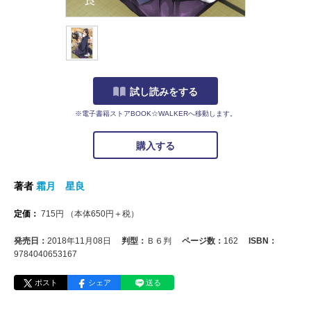
試し読みをする
※電子書籍ストアBOOK☆WALKERへ移動します。
購入する
著者
霜月 星良
定価：
715
円
（本体
650
円＋税）
発売日：
2018年11月08日
判型：
Ｂ６判
ページ数：
162
ISBN：
9784040653167
ポスト
シェア
送る