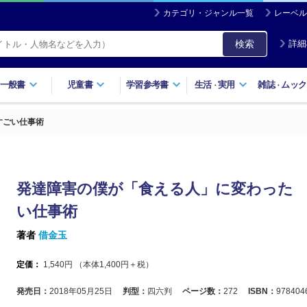
カテゴリ・ジャンル一覧
レーベル
検索
詳細
一般書
児童書
学習参考書
生活
実用
雑誌
ムック
・
・
すごい仕事術
発達障害の僕が「食える人」に変わった
い仕事術
著者
借金玉
定価：
1,540
円 （本体
1,400
円＋税）
発売日：
2018年05月25日
判型：
四六判
ページ数：
272
ISBN：
978404