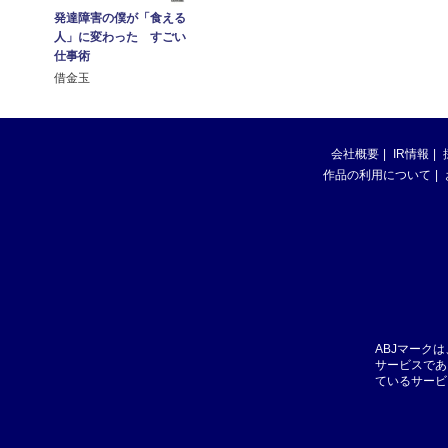
発達障害の僕が「食える
人」に変わった すごい
仕事術
借金玉
会社概要
IR情報
作品の利用について
ABJマーク
サービスであ
ているサービ