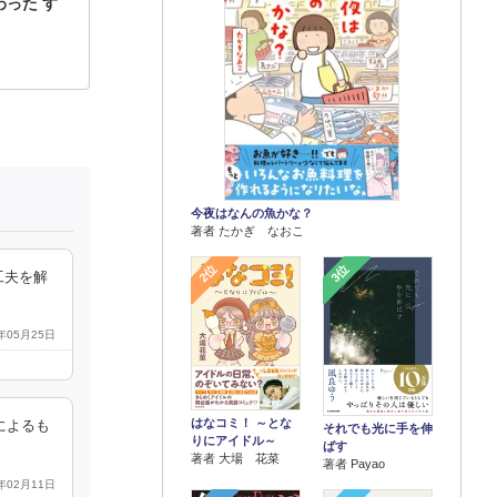
った す
今夜はなんの魚かな？
著者 たかぎ なおこ
2位
3位
工夫を解
9年05月25日
はなコミ！ ～とな
によるも
それでも光に手を伸
りにアイドル～
ばす
著者 大場 花菜
著者 Payao
1年02月11日