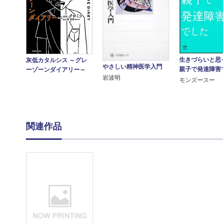
生きづらいと
灰低カタルシス ～グレ
やさしい精神医学入門
親子で発達障害
ーゾーンダイアリー～
岩波明
モンズースー
関連作品