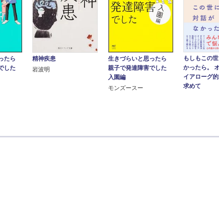
もしもこの世
思ったら
精神疾患
生きづらいと思ったら
かったら。 
でした
親子で発達障害でした
岩波明
イアローグ的
入園編
求めて
モンズースー