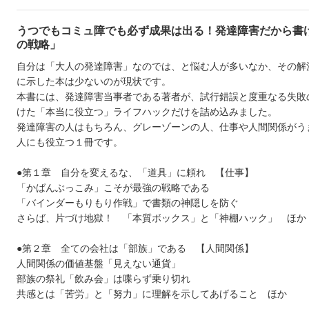
うつでもコミュ障でも必ず成果は出る！発達障害だから書
の戦略」
自分は「大人の発達障害」なのでは、と悩む人が多いなか、その解
に示した本は少ないのが現状です。
本書には、発達障害当事者である著者が、試行錯誤と度重なる失敗
けた「本当に役立つ」ライフハックだけを詰め込みました。
発達障害の人はもちろん、グレーゾーンの人、仕事や人間関係がう
人にも役立つ１冊です。
●第１章 自分を変えるな、「道具」に頼れ 【仕事】
「かばんぶっこみ」こそが最強の戦略である
「バインダーもりもり作戦」で書類の神隠しを防ぐ
さらば、片づけ地獄！ 「本質ボックス」と「神棚ハック」 ほか
●第２章 全ての会社は「部族」である 【人間関係】
人間関係の価値基盤「見えない通貨」
部族の祭礼「飲み会」は喋らず乗り切れ
共感とは「苦労」と「努力」に理解を示してあげること ほか