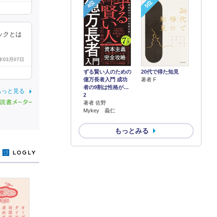
4位
5位
ックとは
0年03月07日
ずる賢い人のための
20代で得た知見
億万長者入門 成功
著者 F
者の9割は性格が…
もっと見る
2
著者 佐野
Mykey 義仁
もっとみる
y