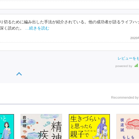
り切るために編み出した手法が紹介されている。他の成功者が語るライフハ
深く読めた。
…続きを読む
202
レビューを
powered by
Recommended b