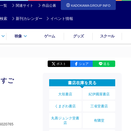
一覧
関連サイト
作品公募
KADOKAWA GROUP INFO
検索
新刊カレンダー
イベント情報
映像
ゲーム
グッズ
スクール
ポスト
シェア
送る
 すご
書店在庫を見る
大垣書店
紀伊國屋書店
くまざわ書店
三省堂書店
丸善ジュンク堂書
有隣堂
店
6020765