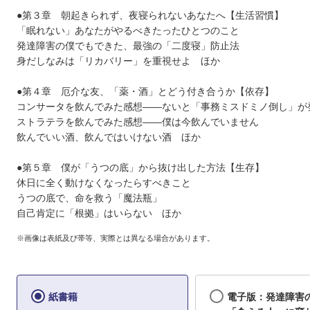
●第３章 朝起きられず、夜寝られないあなたへ【生活習慣】
「眠れない」あなたがやるべきたったひとつのこと
発達障害の僕でもできた、最強の「二度寝」防止法
身だしなみは「リカバリー」を重視せよ ほか
●第４章 厄介な友、「薬・酒」とどう付き合うか【依存】
コンサータを飲んでみた感想――ないと「事務ミスドミノ倒し」
ストラテラを飲んでみた感想――僕は今飲んでいません
飲んでいい酒、飲んではいけない酒 ほか
●第５章 僕が「うつの底」から抜け出した方法【生存】
休日に全く動けなくなったらすべきこと
うつの底で、命を救う「魔法瓶」
自己肯定に「根拠」はいらない ほか
※画像は表紙及び帯等、実際とは異なる場合があります。
紙書籍
電子版：発達障害