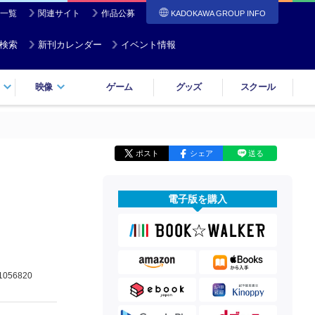
一覧
関連サイト
作品公募
KADOKAWA GROUP INFO
検索
新刊カレンダー
イベント情報
映像
ゲーム
グッズ
スクール
ポスト
シェア
送る
電子版を購入
1056820