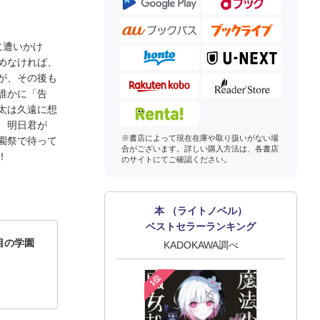
に遭いかけ
めなければ、
が、その後も
誰かに「告
太は久遠に想
、明日君が
※書店によって現在在庫や取り扱いがない場
園祭で待って
合がございます。詳しい購入方法は、各書店
！
のサイトにてご確認ください。
本 （ライトノベル）
ベストセラーランキング
目の学園
KADOKAWA調べ
1位