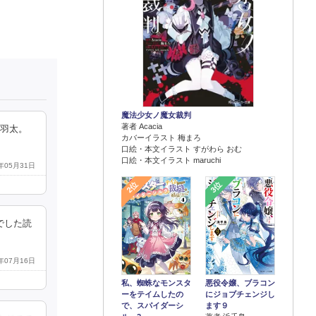
魔法少女ノ魔女裁判
著者 Acacia
結羽太。
カバーイラスト 梅まろ
口絵・本文イラスト すがわら おむ
口絵・本文イラスト maruchi
7年05月31日
2位
3位
でした読
7年07月16日
悪役令嬢、ブラコン
私、蜘蛛なモンスタ
にジョブチェンジし
ーをテイムしたの
ます９
で、スパイダーシ