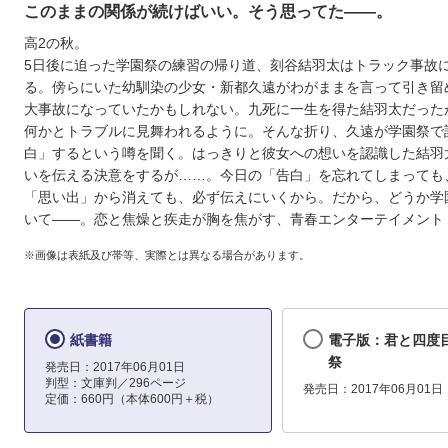
このままの関係が続けばいい。そう思ってた――。
高2の秋。
5日後に迫った学園祭の練習の帰り道、刻谷結羽太はトラック事故
る。傍らにいた幼馴染の少女・新都久遠がわがままを言って引き留
大事故になっていたかもしれない。九死に一生を得た結羽太だった
何かとトラブルに見舞われるように。そんな折り、久遠が学園祭で
白」するという噂を聞く。はっきりと彼女への想いを認識した結羽
いを伝える決意をするが……。今日の「告白」を忘れてしまっても
「思い出」から消えても、必ず伝えにいくから。だから、どうか学
いて――。恋と焦燥と疾走が胸を焦がす、青春エンターテイメント
※画像は表紙及び帯等、実際とは異なる場合があります。
紙書籍
電子版：君と四度
祭
発売日：2017年06月01日
判型：文庫判／296ページ
発売日：2017年06月01日
定価：660円（本体600円＋税）