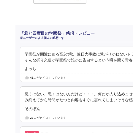
「君と四度目の学園祭」感想・レビュー
※ユーザーによる個人の感想です
学園祭が間近に迫る高2の秋。連日大事故に繋がりかねないト
そんな折り久遠が学園祭で誰かに告白するという噂を聞く青春
よっち
41
人がナイス！しています
悪くはない、悪くはないんだけど・・・。何だか入り込めませ
み終えてから時間がたつと内容もすぐに忘れてしまいそうな感
そのぼん
26
人がナイス！しています