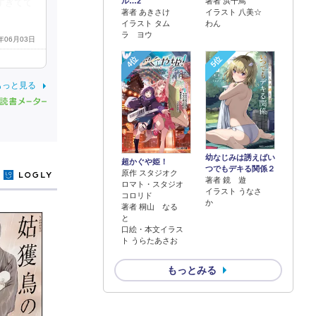
著者 浜千鳥
ル…2
すぎてて
イラスト 八美☆
著者 あきさけ
わん
イラスト タム
ラ ヨウ
7年06月03日
4位
5位
もっと見る
幼なじみは誘えばい
超かぐや姫！
つでもデキる関係２
原作 スタジオク
y
著者 鏡 遊
ロマト・スタジオ
イラスト うなさ
コロリド
か
著者 桐山 なる
と
口絵・本文イラス
ト うらたあさお
もっとみる