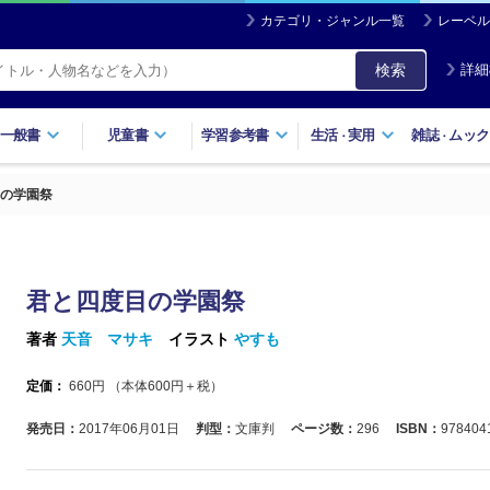
カテゴリ・ジャンル一覧
レーベル
検索
詳細
一般書
児童書
学習参考書
生活
実用
雑誌
ムック
・
・
の学園祭
君と四度目の学園祭
著者
天音 マサキ
イラスト
やすも
定価：
660
円 （本体
600
円＋税）
発売日：
2017年06月01日
判型：
文庫判
ページ数：
296
ISBN：
978404