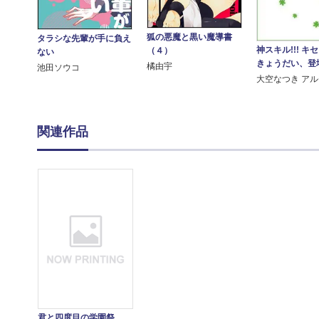
狐の悪魔と黒い魔導書
タラシな先輩が手に負え
神スキル!!! キ
（４）
ない
きょうだい、登
橘由宇
池田ソウコ
大空なつき ア
関連作品
君と四度目の学園祭