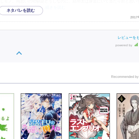
しモノ。両思いの幼馴染どうしなのに、結羽太は身近にいて当たり前と思い
為に付き合うことがで
…続きを読む
201
レビューを
powered by
Recommended b