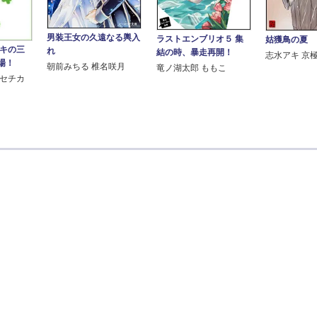
男装王女の久遠なる輿入
ラストエンブリオ５ 集
姑獲鳥の夏 
セキの三
れ
結の時、暴走再開！
志水アキ 京
場！
朝前みちる 椎名咲月
竜ノ湖太郎 ももこ
ルセチカ