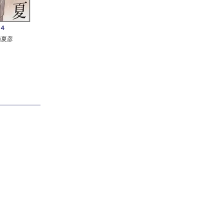
４
極夏彦