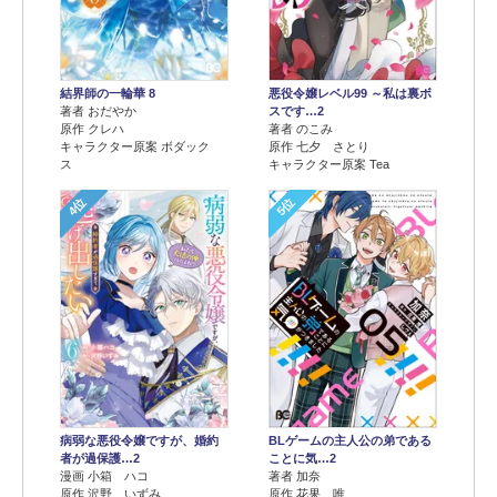
結界師の一輪華 8
悪役令嬢レベル99 ～私は裏ボ
著者 おだやか
スです…2
原作 クレハ
著者 のこみ
キャラクター原案 ボダック
原作 七夕 さとり
ス
キャラクター原案 Tea
4位
5位
病弱な悪役令嬢ですが、婚約
BLゲームの主人公の弟である
者が過保護…2
ことに気…2
漫画 小箱 ハコ
著者 加奈
原作 沢野 いずみ
原作 花果 唯