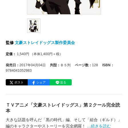
監修
文豪ストレイドッグス製作委員会
定価：
1,540
円
（本体
1,400
円＋税）
発売日：
2017年04月04日
判型：
Ｂ５判
ページ数：
128
ISBN：
9784041052983
ポスト
シェア
送る
ＴＶアニメ「文豪ストレイドッグス」第２クール完全読
本
大きな話題を呼んだ「黒の時代」編、そして「組合（ギルド）」
編のキャラクターやストーリーを完全網羅！
…続きを読む