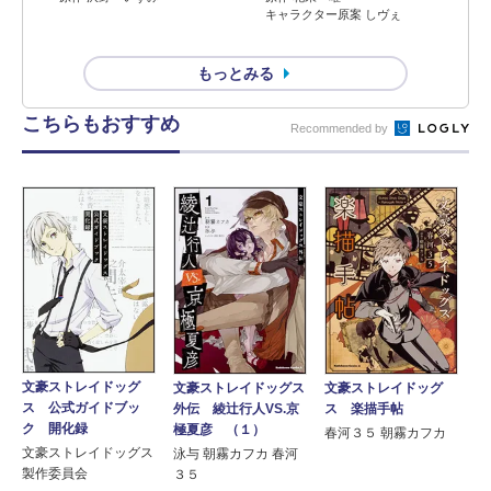
キャラクター原案 しヴぇ
もっとみる
こちらもおすすめ
Recommended by
文豪ストレイドッグ
文豪ストレイドッグス
文豪ストレイドッグ
ス 公式ガイドブッ
外伝 綾辻行人VS.京
ス 楽描手帖
ク 開化録
極夏彦 （１）
春河３５ 朝霧カフカ
文豪ストレイドッグス
泳与 朝霧カフカ 春河
製作委員会
３５