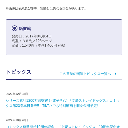
※画像は表紙及び帯等、実際とは異なる場合があります。
紙書籍
発売日：2017年04月04日
判型：Ｂ５判／128ページ
定価：1,540円（本体1,400円＋税）
トピックス
この書誌の関連トピックス一覧へ
2022年12月28日
シリーズ累計1200万部突破！(電子含む) 『文豪ストレイドッグス』コミッ
クス第23巻本日発売!! TikTokでも特別動画を順次公開予定!
2022年10月28日
コミックス連載開始10周年記念！「文豪ストレイドッグス 10周年記念オ