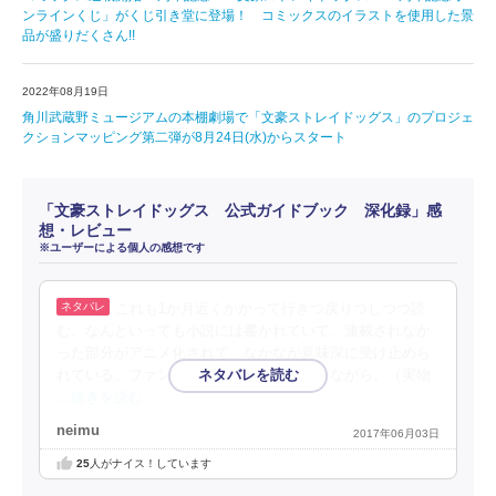
ンラインくじ」がくじ引き堂に登場！ コミックスのイラストを使用した景
品が盛りだくさん!!
2022年08月19日
角川武蔵野ミュージアムの本棚劇場で「文豪ストレイドッグス」のプロジェ
クションマッピング第二弾が8月24日(水)からスタート
「文豪ストレイドッグス 公式ガイドブック 深化録」感
想・レビュー
※ユーザーによる個人の感想です
これも1か月近くかかって行きつ戻りつしつつ読
む。なんといっても小説には書かれていて、連載されなか
った部分がアニメ化されて、なかなか意味深に受け止めら
れている、ファンも多いことにしみじみしながら。（実物
…続きを読む
neimu
2017年06月03日
25
人がナイス！しています