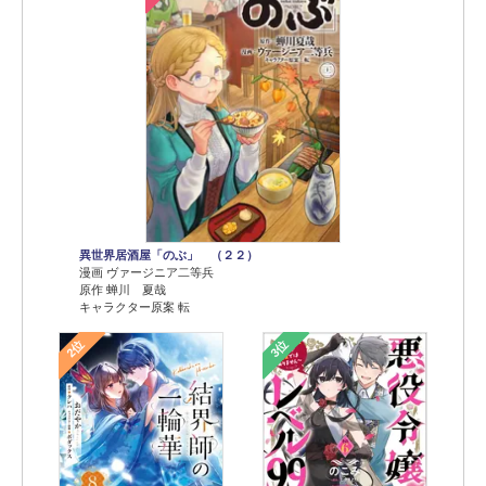
異世界居酒屋「のぶ」 （２２）
漫画 ヴァージニア二等兵
原作 蝉川 夏哉
キャラクター原案 転
2位
3位