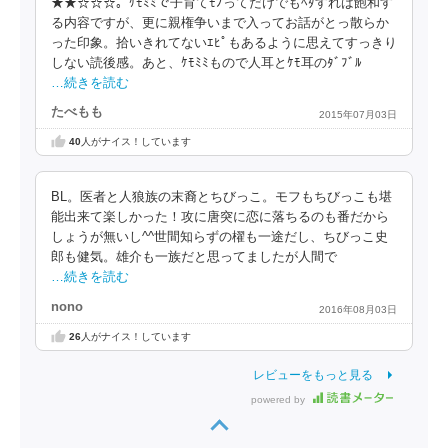
★★☆☆☆。ｹﾓﾐﾐで子育てﾓﾉってだけでもﾍﾀすれば飽和す
る内容ですが、更に親権争いまで入ってお話がとっ散らか
った印象。拾いきれてないｴﾋﾟもあるように思えてすっきり
しない読後感。あと、ｹﾓﾐﾐもので人耳とｹﾓ耳のﾀﾞﾌﾞﾙ
…続きを読む
たべもも
2015年07月03日
40
人がナイス！しています
BL。医者と人狼族の末裔とちびっこ。モフもちびっこも堪
能出来て楽しかった！攻に唐突に恋に落ちるのも番だから
しょうが無いし^^世間知らずの櫂も一途だし、ちびっこ史
郎も健気。雄介も一族だと思ってましたが人間で
…続きを読む
nono
2016年08月03日
26
人がナイス！しています
レビューをもっと見る
powered by