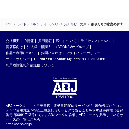
TOP
ライトノベル
ライトノベル
角川ルビー文庫
狼さんちの家庭の事情
会社概要
IR情報
採用情報
広告について
ライセンスについて
書店様向け
法人様一括購入
KADOKAWAグループ
作品の利用について
お問い合わせ
プライバシーポリシー
サイトポリシー
Do Not Sell or Share My Personal Information
利用者情報の外部送信について
ABJマークは、この電子書店・電子書籍配信サービスが、著作権者からコン
テンツ使用許諾を得た正規版配信サービスであることを示す登録商標（登録
番号 第6091713号）です。ABJマークの詳細、ABJマークを掲示しているサ
ービスの一覧はこちら。
https://aebs.or.jp/