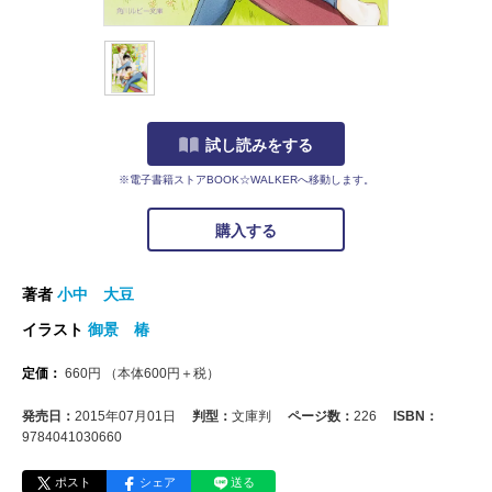
試し読みをする
※電子書籍ストアBOOK☆WALKERへ移動します。
購入する
著者
小中 大豆
イラスト
御景 椿
定価：
660
円
（本体
600
円＋税）
発売日：
2015年07月01日
判型：
文庫判
ページ数：
226
ISBN：
9784041030660
ポスト
シェア
送る