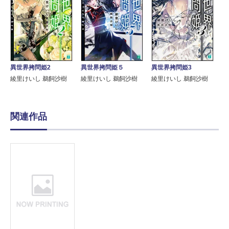
異世界拷問姫2
異世界拷問姫3
異世界拷問姫５
綾里けいし 鵜飼沙樹
綾里けいし 鵜飼沙樹
綾里けいし 鵜飼沙樹
関連作品