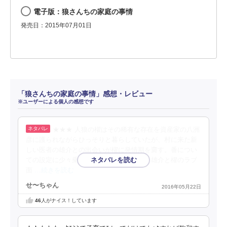
電子版：狼さんちの家庭の事情
発売日：2015年07月01日
「狼さんちの家庭の事情」感想・レビュー
※ユーザーによる個人の感想です
★★★ 人狼の櫂はその稀有な存在を資産家の八洲
彦に護られながらひっそりと暮らしていたが、村に来た新
しい医者の雄介との出会いが櫂に発情期を齎す。番につい
ての設定に少々乗り切れなかった所為か、雄介と櫂のラブ
面
…続きを読む
せ〜ちゃん
2016年05月22日
46
人がナイス！しています