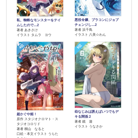
悪役令嬢、ブラコンにジョブ
私、蜘蛛なモンスターをテイ
チェンジし…2
ムしたので…2
著者 浜千鳥
著者 あきさけ
イラスト 八美☆わん
イラスト タムラ ヨウ
4位
5位
幼なじみは誘えばいつでもデ
超かぐや姫！
キる関係２
原作 スタジオクロマト・ス
著者 鏡 遊
タジオコロリド
イラスト うなさか
著者 桐山 なると
口絵・本文イラスト うらた