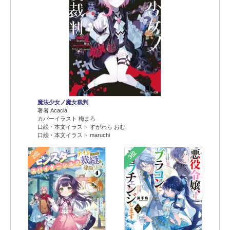
魔法少女ノ魔女裁判
著者 Acacia
カバーイラスト 梅まろ
口絵・本文イラスト すがわら おむ
口絵・本文イラスト maruchi
2位
3位