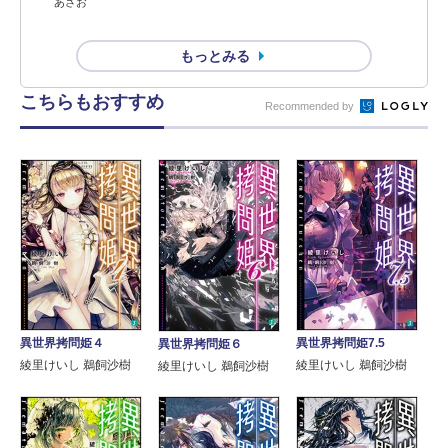
あさお
もっとみる
こちらもおすすめ
Recommended by
異世界拷問姫４
異世界拷問姫7.5
異世界拷問姫６
綾里けいし 鵜飼沙樹
綾里けいし 鵜飼沙樹
綾里けいし 鵜飼沙樹