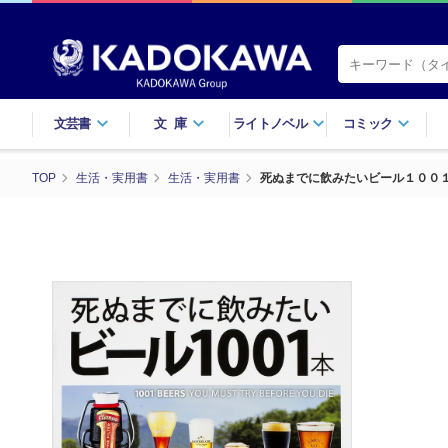
文芸書
文庫
ライトノベル
コミック
TOP
生活・実用書
生活・実用書
死ぬまでに飲みたいビール１００