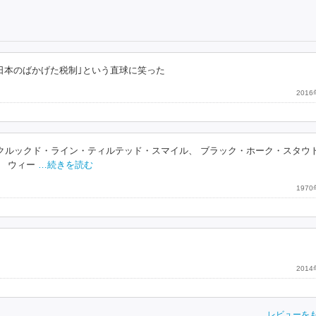
日本のばかげた税制｣という直球に笑った
201
クルックド・ライン・ティルテッド・スマイル、 ブラック・ホーク・スタウト
、 ウィー
…続きを読む
197
201
レビューを