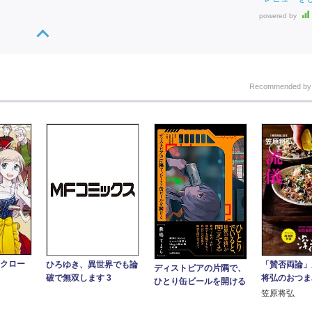
powered by
Recommended b
(クロー
「賛否両論」
ひろゆき、異世界でも論
ディストピアの片隅で、
将弘のおつま
破で無双します 3
ひとり缶ビールを開ける
笠原将弘