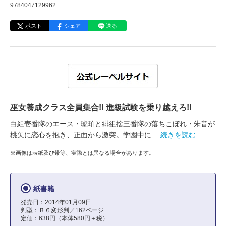
9784047129962
ポスト
シェア
送る
巫女養成クラス全員集合!! 進級試験を乗り越えろ!!
白組壱番隊のエース・琥珀と緋組捨三番隊の落ちこぼれ・朱音が
桃矢に恋心を抱き、正面から激突。学園中に
…続きを読む
※画像は表紙及び帯等、実際とは異なる場合があります。
紙書籍
発売日：2014年01月09日
判型：Ｂ６変形判／162ページ
定価：638円（本体580円＋税）