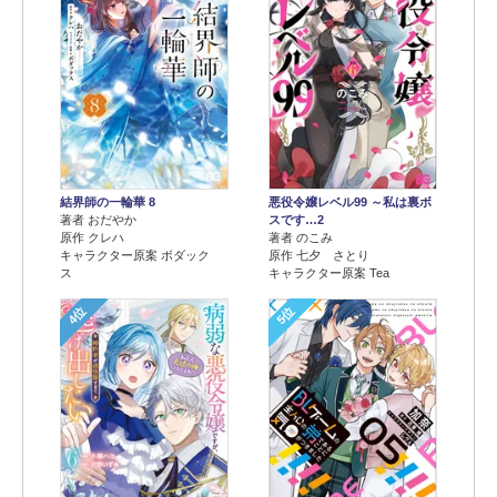
結界師の一輪華 8
悪役令嬢レベル99 ～私は裏ボ
著者 おだやか
スです…2
原作 クレハ
著者 のこみ
キャラクター原案 ボダック
原作 七夕 さとり
ス
キャラクター原案 Tea
4位
5位