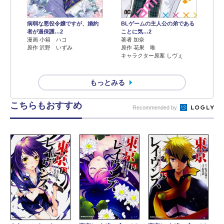
病弱な悪役令嬢ですが、婚約
BLゲームの主人公の弟である
者が過保護…2
ことに気…2
漫画 小箱 ハコ
著者 加奈
原作 沢野 いずみ
原作 花果 唯
キャラクター原案 しヴぇ
もっとみる
こちらもおすすめ
Recommended by