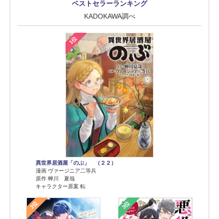
ベストセラーランキング
KADOKAWA調べ
1位
異世界居酒屋「のぶ」 （２２）
漫画 ヴァージニア二等兵
原作 蝉川 夏哉
キャラクター原案 転
2位
3位