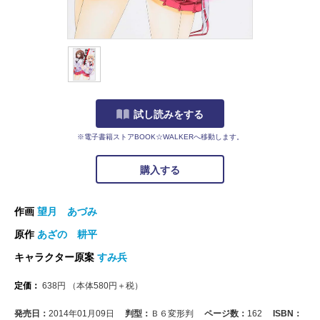
試し読みをする
※電子書籍ストアBOOK☆WALKERへ移動します。
購入する
作画
望月 あづみ
原作
あざの 耕平
キャラクター原案
すみ兵
定価：
638
円
（本体
580
円＋税）
発売日：
2014年01月09日
判型：
Ｂ６変形判
ページ数：
162
ISBN：