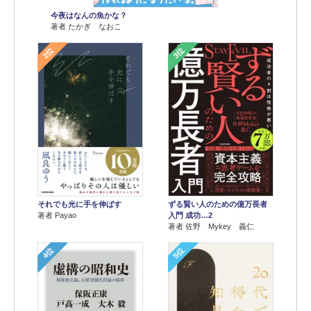
今夜はなんの魚かな？
著者 たかぎ なおこ
2位
3位
それでも光に手を伸ばす
ずる賢い人のための億万長者
著者 Payao
入門 成功…2
著者 佐野 Mykey 義仁
4位
5位