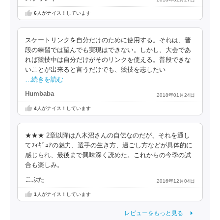
6
人がナイス！しています
スケートリンクを自分だけのために使用する。それは、普
段の練習では望んでも実現はできない。しかし、大会であ
れば競技中は自分だけがそのリンクを使える。普段できな
いことが出来ると言うだけでも、競技を志したい
…続きを読む
Humbaba
2018年01月24日
4
人がナイス！しています
★★★ 2章以降は八木沼さんの自伝なのだが、それを通し
てﾌｨｷﾞｭｱの魅力、選手の生き方、過ごし方などが具体的に
感じられ、最後まで興味深く読めた。これからの今季の試
合も楽しみ。
こぶた
2016年12月04日
1
人がナイス！しています
レビューをもっと見る