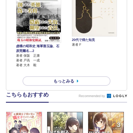
20代で得た知見
著者 F
虚構の昭和史 海軍善玉論、石
原莞爾名…2
著者 保阪 正康
著者 戸高 一成
著者 大木 毅
もっとみる
こちらもおすすめ
Recommended by