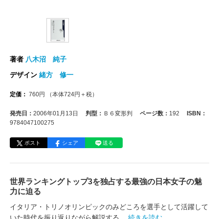
著者
八木沼 純子
デザイン
緒方 修一
定価：
760
円
（本体
724
円＋税）
発売日：
2006年01月13日
判型：
Ｂ６変形判
ページ数：
192
ISBN：
9784047100275
ポスト
シェア
送る
世界ランキングトップ3を独占する最強の日本女子の魅
力に迫る
イタリア・トリノオリンピックのみどころを選手として活躍して
いた時代を振り返りながら解説する
…続きを読む