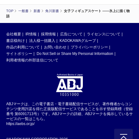
TOP
一般書
新書
角川新書
女子フィギュアスケート ――氷上に描く物
語
会社概要
IR情報
採用情報
広告について
ライセンスについて
書店様向け
法人様一括購入
KADOKAWAグループ
作品の利用について
お問い合わせ
プライバシーポリシー
サイトポリシー
Do Not Sell or Share My Personal Information
利用者情報の外部送信について
ABJマークは、この電子書店・電子書籍配信サービスが、著作権者からコン
テンツ使用許諾を得た正規版配信サービスであることを示す登録商標（登録
番号 第6091713号）です。ABJマークの詳細、ABJマークを掲示しているサ
ービスの一覧はこちら。
https://aebs.or.jp/