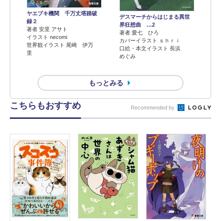
ヤエブキ機関 千万丈塔踏破
デスマーチからはじまる異世
録２
界狂想曲 …2
著者 安里 アサト
著者 愛七 ひろ
イラスト necomi
カバーイラスト ｓｈｒｉ
世界観イラスト 尾崎 伊万
口絵・本文イラスト 長浜
里
めぐみ
もっとみる
こちらもおすすめ
Recommended by