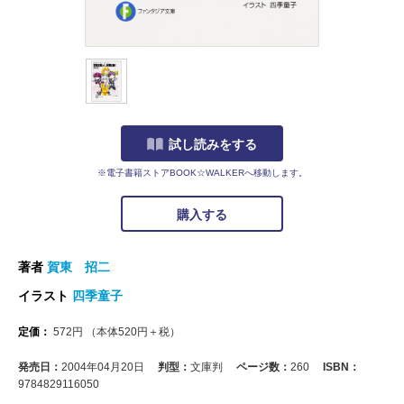
試し読みをする
※電子書籍ストアBOOK☆WALKERへ移動します。
購入する
著者
賀東 招二
イラスト
四季童子
定価：
572
円
（本体
520
円＋税）
発売日：
2004年04月20日
判型：
文庫判
ページ数：
260
ISBN：
9784829116050