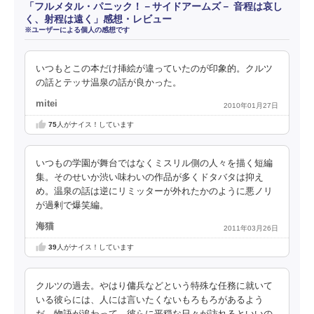
「フルメタル・パニック！－サイドアームズ－ 音程は哀し
く、射程は遠く」感想・レビュー
※ユーザーによる個人の感想です
いつもとこの本だけ挿絵が違っていたのが印象的。クルツ
の話とテッサ温泉の話が良かった。
mitei
2010年01月27日
75
人がナイス！しています
いつもの学園が舞台ではなくミスリル側の人々を描く短編
集。そのせいか渋い味わいの作品が多くドタバタは抑え
め。温泉の話は逆にリミッターが外れたかのように悪ノリ
が過剰で爆笑編。
海猫
2011年03月26日
39
人がナイス！しています
クルツの過去。やはり傭兵などという特殊な任務に就いて
いる彼らには、人には言いたくないもろもろがあるよう
だ。物語が追わって、彼らに平穏な日々が訪れるといいの