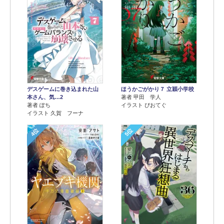
デスゲームに巻き込まれた山
ほうかごがかり７ 立穎小学校
本さん、気…2
著者 甲田 学人
著者 ぽち
イラスト ぴおてぐ
イラスト 久賀 フーナ
4位
5位