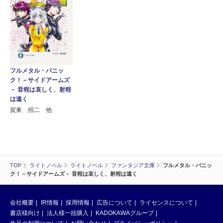
フルメタル・パニッ
ク！－サイドアームズ
－ 音程は哀しく、射程
は遠く
賀東 招二 他
TOP
ライトノベル
ライトノベル
ファンタジア文庫
フルメタル・パニッ
ク！－サイドアームズ－ 音程は哀しく、射程は遠く
会社概要
IR情報
採用情報
広告について
ライセンスについて
書店様向け
法人様一括購入
KADOKAWAグループ