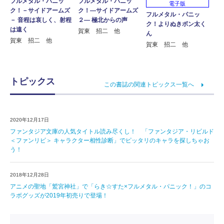
フルメタル・パニッ
フルメタル・パニッ
電子版
ク！－サイドアームズ
ク！―サイドアームズ
フルメタル・パニッ
－ 音程は哀しく、射程
２― 極北からの声
ク！よりぬきボン太く
は遠く
賀東 招二 他
ん
賀東 招二 他
賀東 招二 他
トピックス
この書誌の関連トピックス一覧へ
2020年12月17日
ファンタジア文庫の人気タイトル読み尽くし！ 「ファンタジア・リビルド
＜ファンリビ＞ キャラクター相性診断」でピッタリのキャラを探しちゃお
う！
2018年12月28日
アニメの聖地「鷲宮神社」で「らき☆すた×フルメタル・パニック！」のコ
ラボグッズが2019年初売りで登場！