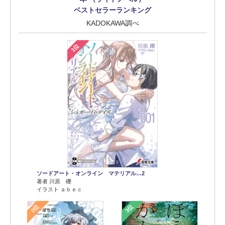
ベストセラーランキング
KADOKAWA調べ
1位
ソードアート・オンライン マテリアル…2
著者 川原 礫
イラスト ａｂｅｃ
2位
3位