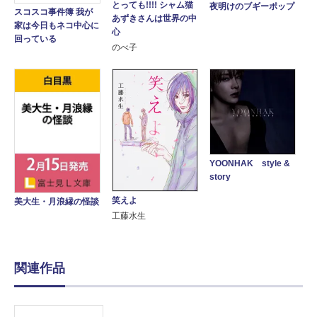
とっても!!!! シャム猫
夜明けのブギーポップ
スコスコ事件簿 我が
あずきさんは世界の中
家は今日もネコ中心に
心
回っている
のべ子
YOONHAK style &
story
笑えよ
美大生・月浪縁の怪談
工藤水生
関連作品