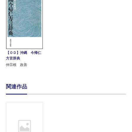
【ＯＤ】沖縄 今帰仁
方言辞典
仲宗根 政善
関連作品