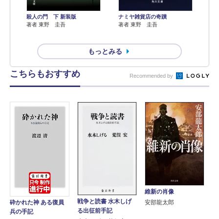
殺人の門 下 新装版
ナミヤ雑貨店の奇蹟
著者 東野 圭吾
著者 東野 圭吾
もっとみる
こちらもおすすめ
Recommended by
維新の肖像
戦争と読書 水木しげ
砕かれた神 ある復員
安部龍太郎
る出征前手記
兵の手記