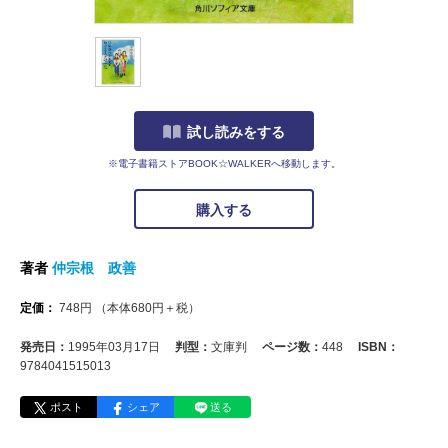
試し読みをする
※電子書籍ストアBOOK☆WALKERへ移動します。
購入する
著者
仲宗根 政善
定価：
748
円
（本体
680
円＋税）
発売日：
1995年03月17日
判型：
文庫判
ページ数：
448
ISBN：
9784041515013
ポスト
シェア
送る