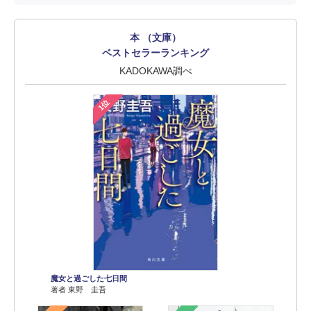
本 （文庫）
ベストセラーランキング
KADOKAWA調べ
1位
魔女と過ごした七日間
著者 東野 圭吾