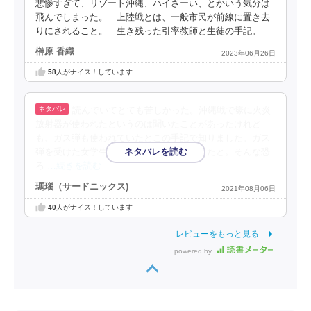
悲惨すぎて、リゾート沖縄、ハイさーい、とかいう気分は
飛んでしまった。 上陸戦とは、一般市民が前線に置き去
りにされること。 生き残った引率教師と生徒の手記。
榊原 香織
2023年06月26日
58
人がナイス！しています
読んでいてとても苦しかった。沖縄戦で壕に火炎
放射器が使われたというのは聞いたことがあったけれど
も、ガス弾も使われていたとこの手記で知りました。ガス
弾を受けた女学生が神経をやられてしまったと。そんな恐
ろ
…続きを読む
瑪瑙（サードニックス)
2021年08月06日
40
人がナイス！しています
レビューをもっと見る
powered by