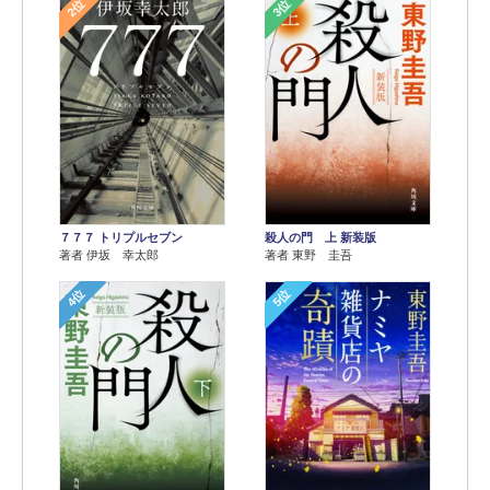
2位
3位
７７７ トリプルセブン
殺人の門 上 新装版
著者 伊坂 幸太郎
著者 東野 圭吾
4位
5位