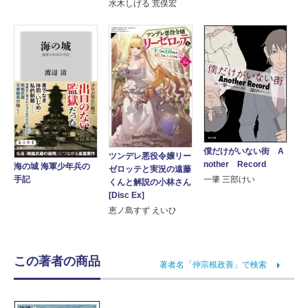
水木しげる 荒俣宏
僕だけがいない街 A
ツンデレ悪役令嬢リー
nother Record
海の城 海軍少年兵の
ゼロッテと実況の遠藤
一肇 三部けい
手記
くんと解説の小林さん
[Disc Ex]
恵ノ島すず えいひ
この著者の商品
著者名「仲宗根政善」で検索