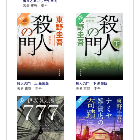
魔女と過ごした七日間
著者 東野 圭吾
2位
3位
殺人の門 上 新装版
殺人の門 下 新装版
著者 東野 圭吾
著者 東野 圭吾
4位
5位