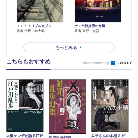
７７７ トリプルセブン
ナミヤ雑貨店の奇蹟
著者 伊坂 幸太郎
著者 東野 圭吾
もっとみる
こちらもおすすめ
Recommended by
大槻ケンヂが語る江戸
栞子さんの本棚２ ビ
犯罪乱歩幻想