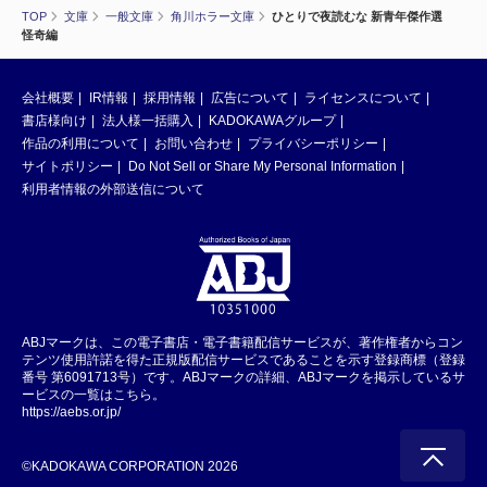
TOP
文庫
一般文庫
角川ホラー文庫
ひとりで夜読むな 新青年傑作選
怪奇編
会社概要
IR情報
採用情報
広告について
ライセンスについて
書店様向け
法人様一括購入
KADOKAWAグループ
作品の利用について
お問い合わせ
プライバシーポリシー
サイトポリシー
Do Not Sell or Share My Personal Information
利用者情報の外部送信について
ABJマークは、この電子書店・電子書籍配信サービスが、著作権者からコン
テンツ使用許諾を得た正規版配信サービスであることを示す登録商標（登録
番号 第6091713号）です。ABJマークの詳細、ABJマークを掲示しているサ
ービスの一覧はこちら。
https://aebs.or.jp/
©KADOKAWA CORPORATION 2026