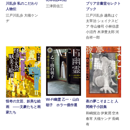
川乱歩 私のこだわり
ブリア古書堂セレクト
三津田信三
人物伝
ブック
江戸川乱歩 大槻ケン
江戸川乱歩 越島はぐ
ヂ
太宰治 シェイクスピ
ア 寺山修司 小林信彦
小沼丹 木津豊太郎 河
合祥一郎
Wi-Fi幽霊 乙一・山白
夜の夢こそまこと 人
怪奇の文芸、妖美な絵
朝子 ホラー傑作選
間椅子小説集
画 ――文豪たちと画
家たち
和嶋慎治 伊東潤 空木
春宵 大槻ケンヂ 長嶋
有