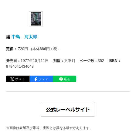
編
中島 河太郎
定価：
720
円
（本体
686
円＋税）
発売日：
1977年10月11日
判型：
文庫判
ページ数：
352
ISBN：
9784041434048
ポスト
シェア
送る
※画像は表紙及び帯等、実際とは異なる場合があります。