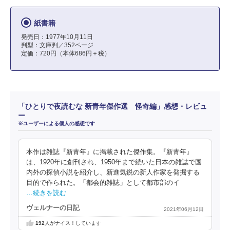
紙書籍
発売日：1977年10月11日
判型：文庫判／352ページ
定価：720円（本体686円＋税）
「ひとりで夜読むな 新青年傑作選 怪奇編」感想・レビュ
ー
※ユーザーによる個人の感想です
本作は雑誌『新青年』に掲載された傑作集。『新青年』
は、1920年に創刊され、1950年まで続いた日本の雑誌で国
内外の探偵小説を紹介し、新進気鋭の新人作家を発掘する
目的で作られた。「都会的雑誌」として都市部のイ
…続きを読む
ヴェルナーの日記
2021年06月12日
192
人がナイス！しています