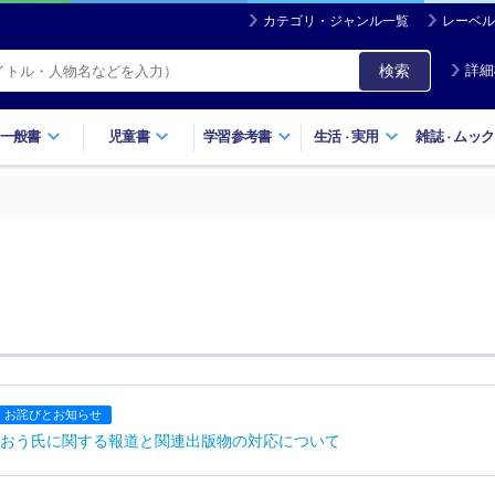
カテゴリ・ジャンル一覧
レーベル
検索
詳細
一般書
児童書
学習参考書
生活
実用
雑誌
ムック
・
・
お詫びとお知らせ
おう氏に関する報道と関連出版物の対応について