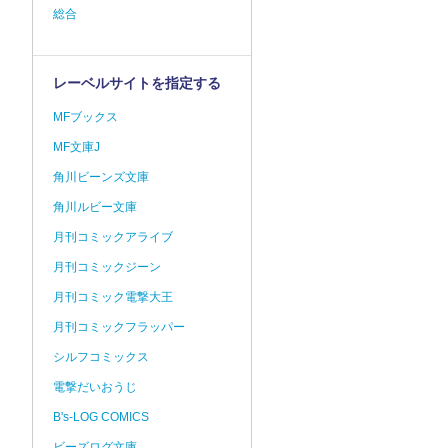
総合
レーベルサイトを指定する
MFブックス
MF文庫J
角川ビーンズ文庫
角川ルビー文庫
月刊コミックアライブ
月刊コミックジーン
月刊コミック電撃大王
月刊コミックフラッパー
シルフコミックス
電撃だいおうじ
B's-LOG COMICS
ビーズログ文庫