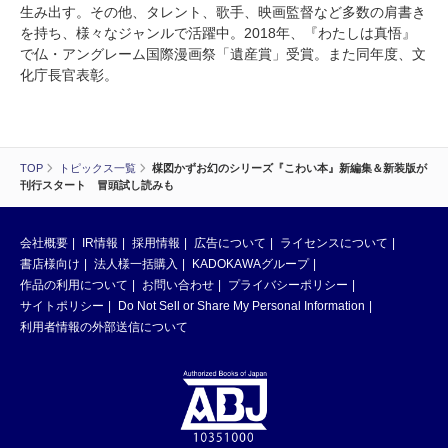
生み出す。その他、タレント、歌手、映画監督など多数の肩書き
を持ち、様々なジャンルで活躍中。2018年、『わたしは真悟』
で仏・アングレーム国際漫画祭「遺産賞」受賞。また同年度、文
化庁長官表彰。
TOP
トピックス一覧
楳図かずお幻のシリーズ『こわい本』新編集＆新装版が
刊行スタート 冒頭試し読みも
会社概要
IR情報
採用情報
広告について
ライセンスについて
書店様向け
法人様一括購入
KADOKAWAグループ
作品の利用について
お問い合わせ
プライバシーポリシー
サイトポリシー
Do Not Sell or Share My Personal Information
利用者情報の外部送信について