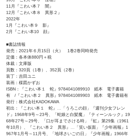
11月『こわい本７ 闇』
12月『こわい本８ 異形２』
2022年
1月『こわい本９ 影』
2月『こわい本10 顔』
■書誌情報
発売：2021年６月15日（火） 1巻2巻同時発売
定価：各本体880円＋税
体裁：文庫版
頁数：320頁（1巻）、352頁（2巻）
装丁：吉田ユニ
装画：楳図かずお
ISBN：『こわい本１ 蛇』9784041089910 紙本 電子書籍
有 /『こわい本２ 異形』9784041089903 紙本 電子書籍有
発行：株式会社KADOKAWA
初出：『こわい本１ 蛇』…「うろこの顔」『週刊少女フレン
ド』1968年9号～23号、「蛇娘と白髪魔」『ティーンルック』19
68年27号～29号、「口が耳までさける時」『虹』第29集（1961
年10月）、『こわい本２ 異形』…「笑い仮面」『少年画報』1
967年1月号～11月号、「地球さいごの日」『少年画報』1966年