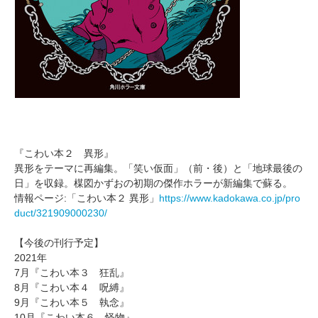
『こわい本２ 異形』
異形をテーマに再編集。「笑い仮面」（前・後）と「地球最後の
日」を収録。楳図かずおの初期の傑作ホラーが新編集で蘇る。
情報ページ:「こわい本２ 異形」
https://www.kadokawa.co.jp/pro
duct/321909000230/
【今後の刊行予定】
2021年
7月『こわい本３ 狂乱』
8月『こわい本４ 呪縛』
9月『こわい本５ 執念』
10月『こわい本６ 怪物』