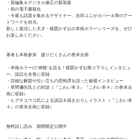
・新編集＆デジタル修正の新装版
・初の電子書籍化
・今最も話題を集めるデザイナー、吉田ユニがカバー＆帯のアー
トワークを担当。
新しく復活した天才・楳図かずおの本格ホラーシリーズを、ぜひ
お楽しみください。
著者も本格参加 盛りだくさんの巻末企画
・本格ホラーの”神髄”を語る！楳図かずお取り下ろしインタビュ
ー、談話を全巻に収録
・詳細な解題や生い立ちの恐怖譚を語った秘蔵インタビュー
・草間彌生氏との対談（『こわい本３』『こわい本４』の巻末企
画に収録）
・ヒグチユウコ氏による談話＆描きおろしイラスト（『こわい本
４』の巻末企画に収録）
無料試し読み 期間限定公開中