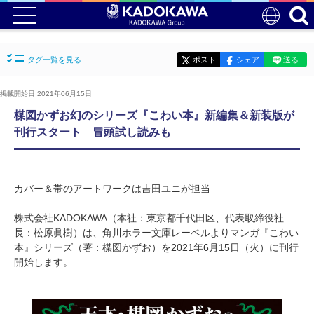
タグ一覧を見る
ポスト
シェア
送る
掲載開始日 2021年06月15日
楳図かずお幻のシリーズ『こわい本』新編集＆新装版が
刊行スタート 冒頭試し読みも
カバー＆帯のアートワークは吉田ユニが担当
株式会社KADOKAWA（本社：東京都千代田区、代表取締役社
長：松原眞樹）は、角川ホラー文庫レーベルよりマンガ『こわい
本』シリーズ（著：楳図かずお）を2021年6月15日（火）に刊行
開始します。