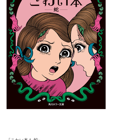
『こわい本１ 蛇』