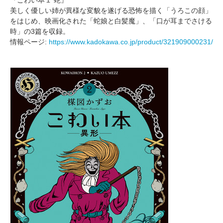
美しく優しい姉が異様な変貌を遂げる恐怖を描く「うろこの顔」
をはじめ、映画化された「蛇娘と白髪魔」、「口が耳までさける
時」の3篇を収録。
情報ページ:
https://www.kadokawa.co.jp/product/321909000231/