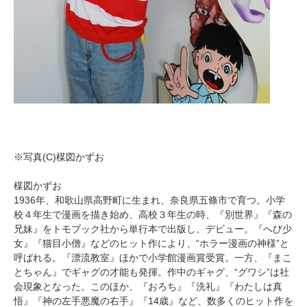
※写真(C)楳図かずお
楳図かずお
1936年、和歌山県高野町に生まれ、奈良県五條市で育つ。小学
校４年生で漫画を描き始め、高校３年生の時、『別世界』『森の
兄妹』をトモブック社から単行本で出版し、デビュー。『へび少
女』『猫目小僧』などのヒット作により、“ホラー漫画の神様”と
呼ばれる。『漂流教室』ほかで小学館漫画賞受賞。一方、『まこ
とちゃん』でギャグの才能も発揮。作中のギャグ、“グワシ”は社
会現象となった。このほか、『おろち』『洗礼』『わたしは真
悟』『神の左手悪魔の右手』『14歳』など、数多くのヒット作を