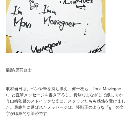
撮影/黒羽政士
取材当日は、ペンや筆を持ち換え、何十枚も「I’m a Moviegoe
r」と直筆メッセージを書き下ろし。真剣なまなざしで紙に向か
う山崎監督のストイックな姿に、スタッフたちも感銘を受けまし
た。最終的に選ばれたメッセージは、怪獣王のような「g」の文
字が印象的な筆跡です。