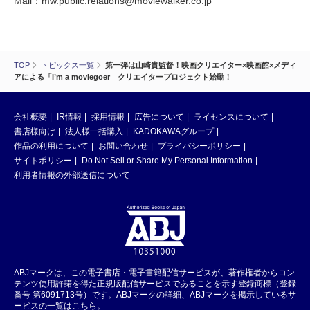
Mail：mw.public.relations@moviewalker.co.jp
TOP
トピックス一覧
第一弾は山崎貴監督！映画クリエイター×映画館×メディ
アによる「I’m a moviegoer」クリエイタープロジェクト始動！
会社概要
IR情報
採用情報
広告について
ライセンスについて
書店様向け
法人様一括購入
KADOKAWAグループ
作品の利用について
お問い合わせ
プライバシーポリシー
サイトポリシー
Do Not Sell or Share My Personal Information
利用者情報の外部送信について
ABJマークは、この電子書店・電子書籍配信サービスが、著作権者からコン
テンツ使用許諾を得た正規版配信サービスであることを示す登録商標（登録
番号 第6091713号）です。ABJマークの詳細、ABJマークを掲示しているサ
ービスの一覧はこちら。