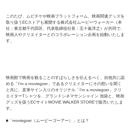
このたび、ムビチケや映画プラットフォーム、映画関連グッズを
取り扱うECストアも展開する株式会社ムービーウォーカー（本
社：東京都千代田区、代表取締役社長：五十嵐淳之）が共同で、
映画人やクリエイターとのコラボレーション企画を始動いたしま
す。
映画館で映画を観ることのすばらしさを伝えるべく、自他共に認
める「I’m a moviegoer」であるクリエイターにその想いを聞く
と共に、直筆サイン入りのオリジナル「I’m a moviegoer」クリ
エイターTシャツを、グランドシネマサンシャイン 池袋と、映画
グッズを扱うECサイトMOVIE WALKER STOREで販売いたしま
す。
■「moviegoer（ムービーゴーアー）」とは？