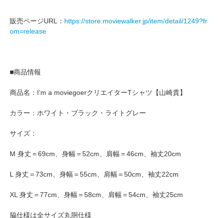
販売ページURL：
https://store.moviewalker.jp/item/detail/1249?fr
om=release
■商品情報
商品名：I’m a moviegoerクリエイターTシャツ【山崎貴】
カラー：ホワイト・ブラック・ライトグレー
サイズ：
M 身丈＝69cm、身幅＝52cm、肩幅＝46cm、袖丈20cm
L 身丈＝73cm、身幅＝55cm、肩幅＝50cm、袖丈22cm
XL 身丈＝77cm、身幅＝58cm、肩幅＝54cm、袖丈25cm
脇仕様は全サイズ丸胴仕様