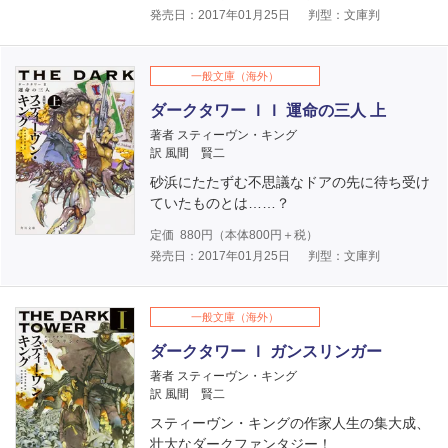
発売日：2017年01月25日
判型：文庫判
一般文庫（海外）
ダークタワー ＩＩ 運命の三人 上
著者 スティーヴン・キング
訳 風間 賢二
砂浜にたたずむ不思議なドアの先に待ち受け
ていたものとは……？
定価
880
円（本体
800
円＋税）
発売日：2017年01月25日
判型：文庫判
一般文庫（海外）
ダークタワー Ｉ ガンスリンガー
著者 スティーヴン・キング
訳 風間 賢二
スティーヴン・キングの作家人生の集大成、
壮大なダークファンタジー！