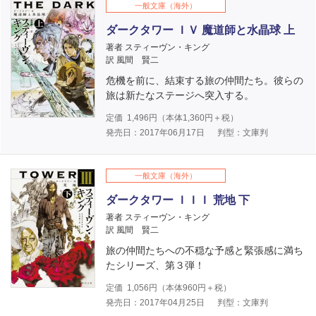
一般文庫（海外）
ダークタワー ＩＶ 魔道師と水晶球 上
著者 スティーヴン・キング
訳 風間 賢二
危機を前に、結束する旅の仲間たち。彼らの
旅は新たなステージへ突入する。
定価
1,496
円（本体
1,360
円＋税）
発売日：2017年06月17日
判型：文庫判
一般文庫（海外）
ダークタワー ＩＩＩ 荒地 下
著者 スティーヴン・キング
訳 風間 賢二
旅の仲間たちへの不穏な予感と緊張感に満ち
たシリーズ、第３弾！
定価
1,056
円（本体
960
円＋税）
発売日：2017年04月25日
判型：文庫判