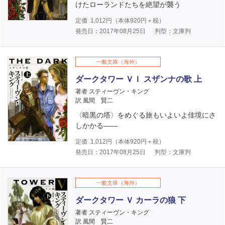
けたローランドたちを絶望が襲う
定価
1,012
円（本体
920
円＋税）
発売日：2017年08月25日
判型：文庫判
一般文庫（海外）
ダークタワー ＶＩ スザンナの歌 上
著者 スティーヴン・キング
訳 風間 賢二
〈暗黒の塔〉をめぐる旅もいよいよ佳境にさ
しかかる――
定価
1,012
円（本体
920
円＋税）
発売日：2017年08月25日
判型：文庫判
一般文庫（海外）
ダークタワー Ｖ カーラの狼 下
著者 スティーヴン・キング
訳 風間 賢二