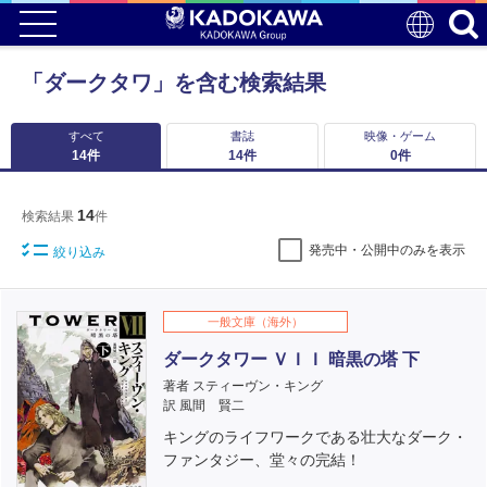
「ダークタワ」を含む検索結果
すべて
書誌
映像・ゲーム
14
件
14
件
0
件
14
検索結果
件
発売中・公開中のみを表示
絞り込み
一般文庫（海外）
ダークタワー ＶＩＩ 暗黒の塔 下
著者 スティーヴン・キング
訳 風間 賢二
キングのライフワークである壮大なダーク・
ファンタジー、堂々の完結！