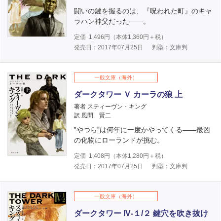
闘いの鍵を握るのは、『呪われた町』のキャ
ラハン神父だった――。
定価
1,496
円（本体
1,360
円＋税）
発売日：2017年07月25日
判型：文庫判
一般文庫（海外）
ダークタワー Ｖ カーラの狼 上
著者 スティーヴン・キング
訳 風間 賢二
”やつら”は何年に一度かやってくる――最凶
の化物にローランドが挑む。
定価
1,408
円（本体
1,280
円＋税）
発売日：2017年07月25日
判型：文庫判
一般文庫（海外）
ダークタワー IV‐１/２ 鍵穴を吹き抜け