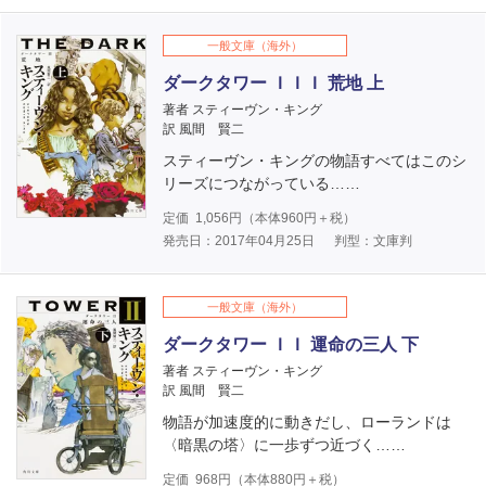
一般文庫（海外）
ダークタワー ＩＩＩ 荒地 上
著者 スティーヴン・キング
訳 風間 賢二
スティーヴン・キングの物語すべてはこのシ
リーズにつながっている……
定価
1,056
円（本体
960
円＋税）
発売日：2017年04月25日
判型：文庫判
一般文庫（海外）
ダークタワー ＩＩ 運命の三人 下
著者 スティーヴン・キング
訳 風間 賢二
物語が加速度的に動きだし、ローランドは
〈暗黒の塔〉に一歩ずつ近づく……
定価
968
円（本体
880
円＋税）