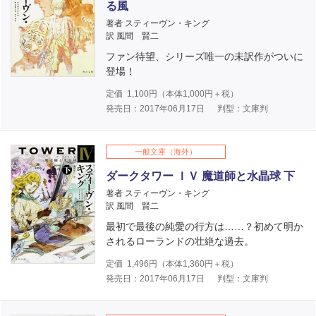
る風
著者 スティーヴン・キング
訳 風間 賢二
ファン待望、シリーズ唯一の未訳作がついに
登場！
定価
1,100
円（本体
1,000
円＋税）
発売日：2017年06月17日
判型：文庫判
一般文庫（海外）
ダークタワー ＩＶ 魔道師と水晶球 下
著者 スティーヴン・キング
訳 風間 賢二
最初で最後の純愛の行方は……？初めて明か
されるローランドの壮絶な過去。
定価
1,496
円（本体
1,360
円＋税）
発売日：2017年06月17日
判型：文庫判