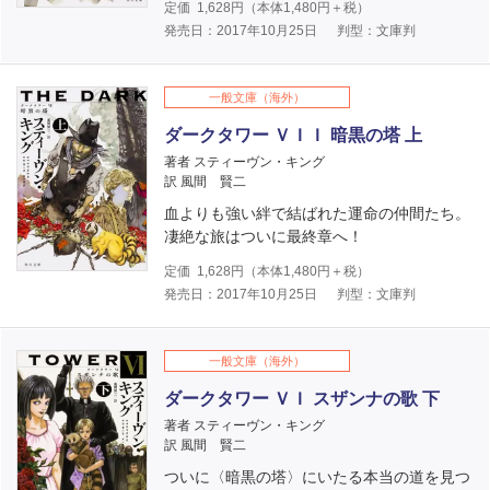
定価
1,628
円（本体
1,480
円＋税）
発売日：2017年10月25日
判型：文庫判
一般文庫（海外）
ダークタワー ＶＩＩ 暗黒の塔 上
著者 スティーヴン・キング
訳 風間 賢二
血よりも強い絆で結ばれた運命の仲間たち。
凄絶な旅はついに最終章へ！
定価
1,628
円（本体
1,480
円＋税）
発売日：2017年10月25日
判型：文庫判
一般文庫（海外）
ダークタワー ＶＩ スザンナの歌 下
著者 スティーヴン・キング
訳 風間 賢二
ついに〈暗黒の塔〉にいたる本当の道を見つ